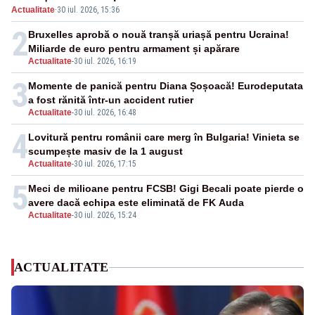
Actualitate
·
30 iul. 2026, 15:36
2
Bruxelles aprobă o nouă tranșă uriașă pentru Ucraina!
Miliarde de euro pentru armament și apărare
Actualitate
-
30 iul. 2026, 16:19
3
Momente de panică pentru Diana Șoșoacă! Eurodeputata
a fost rănită într-un accident rutier
Actualitate
-
30 iul. 2026, 16:48
4
Lovitură pentru românii care merg în Bulgaria! Vinieta se
scumpește masiv de la 1 august
Actualitate
-
30 iul. 2026, 17:15
5
Meci de milioane pentru FCSB! Gigi Becali poate pierde o
avere dacă echipa este eliminată de FK Auda
Actualitate
-
30 iul. 2026, 15:24
ACTUALITATE