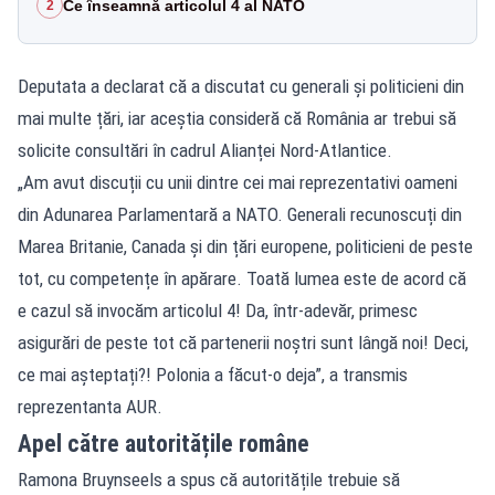
Ce înseamnă articolul 4 al NATO
2
Deputata a declarat că a discutat cu generali și politicieni din
mai multe țări, iar aceștia consideră că România ar trebui să
solicite consultări în cadrul Alianței Nord-Atlantice.
„Am avut discuții cu unii dintre cei mai reprezentativi oameni
din Adunarea Parlamentară a NATO. Generali recunoscuți din
Marea Britanie, Canada și din țări europene, politicieni de peste
tot, cu competențe în apărare. Toată lumea este de acord că
e cazul să invocăm articolul 4! Da, într-adevăr, primesc
asigurări de peste tot că partenerii noștri sunt lângă noi! Deci,
ce mai așteptați?! Polonia a făcut-o deja”, a transmis
reprezentanta AUR.
Apel către autoritățile române
Ramona Bruynseels a spus că autoritățile trebuie să