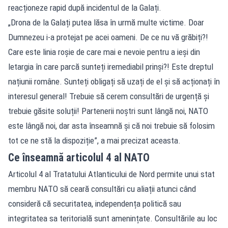
reacționeze rapid după incidentul de la Galați.
„Drona de la Galați putea lăsa în urmă multe victime. Doar
Dumnezeu i-a protejat pe acei oameni. De ce nu vă grăbiți?!
Care este linia roșie de care mai e nevoie pentru a ieși din
letargia în care parcă sunteți iremediabil prinși?! Este dreptul
națiunii române. Sunteți obligați să uzați de el și să acționați în
interesul general! Trebuie să cerem consultări de urgență și
trebuie găsite soluții! Partenerii noștri sunt lângă noi, NATO
este lângă noi, dar asta înseamnă și că noi trebuie să folosim
tot ce ne stă la dispoziție”, a mai precizat aceasta.
Ce înseamnă articolul 4 al NATO
Articolul 4 al Tratatului Atlanticului de Nord permite unui stat
membru NATO să ceară consultări cu aliații atunci când
consideră că securitatea, independența politică sau
integritatea sa teritorială sunt amenințate. Consultările au loc