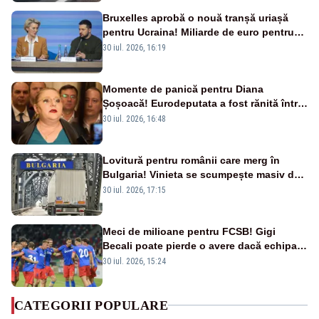
Bruxelles aprobă o nouă tranșă uriașă
pentru Ucraina! Miliarde de euro pentru
armament și apărare
30 iul. 2026, 16:19
Momente de panică pentru Diana
Șoșoacă! Eurodeputata a fost rănită într-
un accident rutier
30 iul. 2026, 16:48
Lovitură pentru românii care merg în
Bulgaria! Vinieta se scumpește masiv de
la 1 august
30 iul. 2026, 17:15
Meci de milioane pentru FCSB! Gigi
Becali poate pierde o avere dacă echipa
este eliminată de FK Auda
30 iul. 2026, 15:24
CATEGORII POPULARE