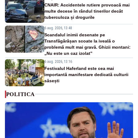
CNAIR: Accidentele rutiere provoacă mai
multe decese în rândul tinerilor decât
tuberculoza și drogurile
6 aug. 2026, 13:48
Scandalul inimii desenate pe
Transfăgărășan scoate la iveală o
problemă mult mai gravă. Ghizii montani:
„Nu este un caz izolat”
6 aug. 2026, 13:16
Festivalul Haferland este cea mai
importantă manifestare dedicată culturii
săsești
POLITICA