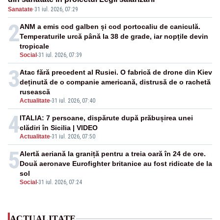
Sanatate
·
31 iul. 2026, 07:29
2
ANM a emis cod galben și cod portocaliu de caniculă.
Temperaturile urcă până la 38 de grade, iar nopțile devin
tropicale
Social
-
31 iul. 2026, 07:39
3
Atac fără precedent al Rusiei. O fabrică de drone din Kiev
deținută de o companie americană, distrusă de o rachetă
rusească
Actualitate
-
31 iul. 2026, 07:40
4
ITALIA: 7 persoane, dispărute după prăbușirea unei
clădiri în Sicilia | VIDEO
Actualitate
-
31 iul. 2026, 07:50
5
Alertă aeriană la graniță pentru a treia oară în 24 de ore.
Două aeronave Eurofighter britanice au fost ridicate de la
sol
Social
-
31 iul. 2026, 07:24
ACTUALITATE