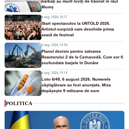
bărbați au murit loviți de trăsnet în râul
Mureș
6 aug. 2026, 20:17
Start spectaculos la UNTOLD 2026.
Artistul-surpriză care deschide prima
seară de festival
6 aug. 2026, 19:56
Planul decisiv pentru salvarea
Reactorului 2 de la Cernavodă. Cum vor fi
scufundate barjele în Dunăre
6 aug. 2026, 19:19
Loto 6/49, 6 august 2026. Numerele
câștigătoare au fost anunțate. Miza
depășește 9 milioane de euro
POLITICA