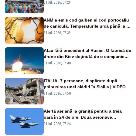
Legii salarizării
31 iul. 2026, 07:29
ANM a emis cod galben și cod portocaliu
de caniculă. Temperaturile urcă până la 38
de grade, iar nopțile devin tropicale
31 iul. 2026, 07:39
Atac fără precedent al Rusiei. O fabrică de
drone din Kiev deținută de o companie
americană, distrusă de o rachetă
31 iul. 2026, 07:40
rusească
ITALIA: 7 persoane, dispărute după
prăbușirea unei clădiri în Sicilia | VIDEO
31 iul. 2026, 07:50
Alertă aeriană la graniță pentru a treia
oară în 24 de ore. Două aeronave
Eurofighter britanice au fost ridicate de la
31 iul. 2026, 07:24
sol