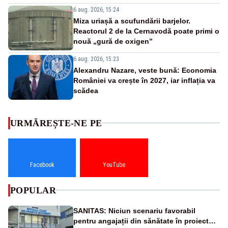
6 aug. 2026, 15:24
Miza uriașă a scufundării barjelor.
Reactorul 2 de la Cernavodă poate primi o
nouă „gură de oxigen”
6 aug. 2026, 15:23
Alexandru Nazare, veste bună: Economia
României va crește în 2027, iar inflația va
scădea
URMĂREȘTE-NE PE
Facebook
YouTube
POPULAR
SANITAS: Niciun scenariu favorabil
pentru angajații din sănătate în proiectul