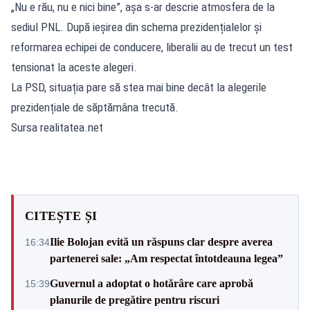
„Nu e rău, nu e nici bine”, așa s-ar descrie atmosfera de la
sediul PNL. După ieșirea din schema prezidențialelor și
reformarea echipei de conducere, liberalii au de trecut un test
tensionat la aceste alegeri.
La PSD, situația pare să stea mai bine decât la alegerile
prezidențiale de săptămâna trecută.
Sursa realitatea.net
CITEȘTE ȘI
Ilie Bolojan evită un răspuns clar despre averea
16:34
partenerei sale: „Am respectat întotdeauna legea”
Guvernul a adoptat o hotărâre care aprobă
15:39
planurile de pregătire pentru riscuri