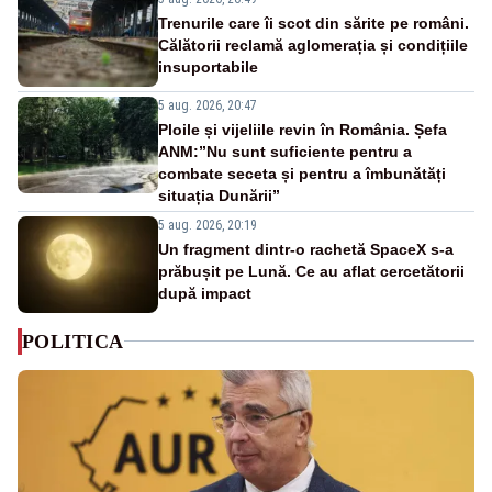
Trenurile care îi scot din sărite pe români.
Călătorii reclamă aglomerația și condițiile
insuportabile
5 aug. 2026, 20:47
Ploile și vijeliile revin în România. Șefa
ANM:”Nu sunt suficiente pentru a
combate seceta și pentru a îmbunătăți
situația Dunării”
5 aug. 2026, 20:19
Un fragment dintr-o rachetă SpaceX s-a
prăbușit pe Lună. Ce au aflat cercetătorii
după impact
POLITICA