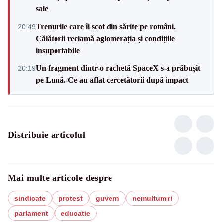
sale
Trenurile care îi scot din sărite pe români.
20:49
Călătorii reclamă aglomerația și condițiile
insuportabile
Un fragment dintr-o rachetă SpaceX s-a prăbușit
20:19
pe Lună. Ce au aflat cercetătorii după impact
Distribuie articolul
Mai multe articole despre
sindicate
protest
guvern
nemultumiri
parlament
educatie