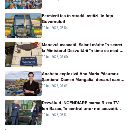
Fermierii ies în stradă, astăzi, în fața
Guvernului!
30 iul. 2026, 07:54
Manevră mascată. Salarii mărite în secret
la Ministerul Dezvoltării în timp ce medicii
ies în stradă
30 iul. 2026, 08:00
Ancheta explozivă Ana Maria Păcuraru:
Șantierul Damen Mangalia, dosarul care
scufundă apărarea României
30 iul. 2026, 08:09
Dezvăluiri INCENDIARE marca Rizea TV:
Ion Bazac, în centrul unor noi acuzații
publice
30 iul. 2026, 07:51