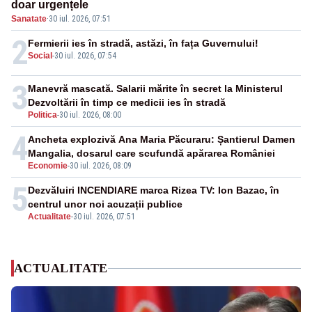
doar urgențele
Sanatate
·
30 iul. 2026, 07:51
2
Fermierii ies în stradă, astăzi, în fața Guvernului!
Social
-
30 iul. 2026, 07:54
3
Manevră mascată. Salarii mărite în secret la Ministerul
Dezvoltării în timp ce medicii ies în stradă
Politica
-
30 iul. 2026, 08:00
4
Ancheta explozivă Ana Maria Păcuraru: Șantierul Damen
Mangalia, dosarul care scufundă apărarea României
Economie
-
30 iul. 2026, 08:09
5
Dezvăluiri INCENDIARE marca Rizea TV: Ion Bazac, în
centrul unor noi acuzații publice
Actualitate
-
30 iul. 2026, 07:51
ACTUALITATE