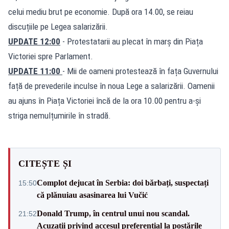
celui mediu brut pe economie. După ora 14.00, se reiau
discuțiile pe Legea salarizării.
UPDATE 12:00
- Protestatarii au plecat în marș din Piața
Victoriei spre Parlament.
UPDATE 11:00
- Mii de oameni protestează în fața Guvernului
față de prevederile inculse în noua Lege a salarizării. Oamenii
au ajuns în Piața Victoriei încă de la ora 10.00 pentru a-și
striga nemulțumirile în stradă.
CITEȘTE ȘI
Complot dejucat în Serbia: doi bărbați, suspectați
15:50
că plănuiau asasinarea lui Vučić
Donald Trump, în centrul unui nou scandal.
21:52
Acuzații privind accesul preferențial la postările