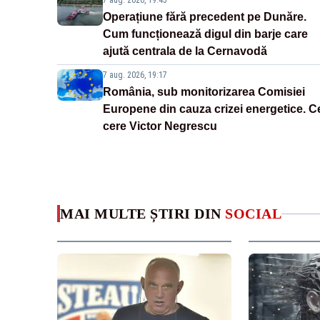
7 aug. 2026, 19:45
Operațiune fără precedent pe Dunăre.
Cum funcționează digul din barje care
ajută centrala de la Cernavodă
7 aug. 2026, 19:17
România, sub monitorizarea Comisiei
Europene din cauza crizei energetice. C
cere Victor Negrescu
MAI MULTE ȘTIRI DIN
SOCIAL