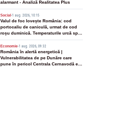
alarmant - Analiză Realitatea Plus
4
Social
-
1 aug. 2026, 10:15
Valul de foc lovește România: cod
portocaliu de caniculă, urmat de cod
roșu duminică. Temperaturile urcă spre
40°C
5
Economie
-
1 aug. 2026, 09:32
România în alertă energetică |
Vulnerabilitatea de pe Dunăre care
pune în pericol Centrala Cernavodă era
cunoscută de pe vremea lui Ceaușescu