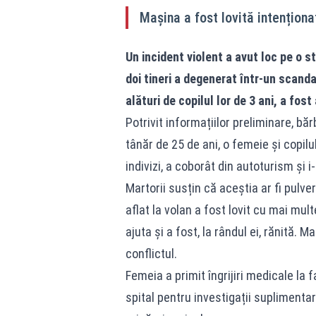
Mașina a fost lovită intenționa
Un incident violent a avut loc pe o st
doi tineri a degenerat într-un scandal
alături de copilul lor de 3 ani, a fos
Potrivit informațiilor preliminare, băr
tânăr de 25 de ani, o femeie și copilul
indivizi, a coborât din autoturism și i
Martorii susțin că aceștia ar fi pulve
aflat la volan a fost lovit cu mai mult
ajuta și a fost, la rândul ei, rănită. 
conflictul.
Femeia a primit îngrijiri medicale la f
spital pentru investigații suplimentare