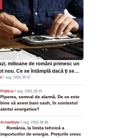
azi, milioane de români primesc un
pt nou. Ce se întâmplă dacă ți se
l
·
1 aug. 2026, 09:37
ică un produs
2
Politica
-
1 aug. 2026, 09:39
Piperea, semnal de alarmă. De ce este
bine să avem bani cash, în contextul
alertei energetice?
3
Actualitate
-
1 aug. 2026, 09:46
România, la limita tehnică a
importurilor de energie. Prețurile cresc