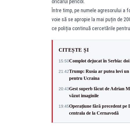
oricărui pericol.
Între timp, pe numele agresorului a f
voie să se apropie la mai puțin de 20
ce poliția continuă cercetările pentru
CITEȘTE ȘI
Complot dejucat în Serbia: doi 
15:50
Trump: Rusia ar putea lovi un
21:42
pentru Ucraina
Gest superb făcut de Adrian Mu
20:43
văzut imaginile
Operațiune fără precedent pe 
19:45
centrala de la Cernavodă