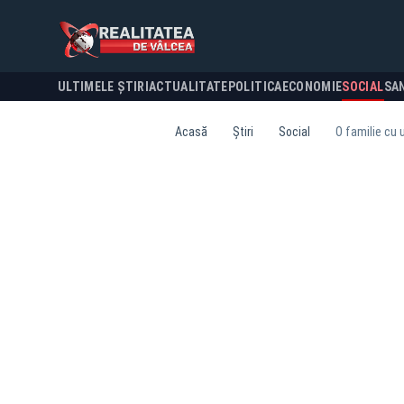
ULTIMELE ȘTIRI
ACTUALITATE
POLITICA
ECONOMIE
SOCIAL
SA
Acasă
Știri
Social
O familie cu u