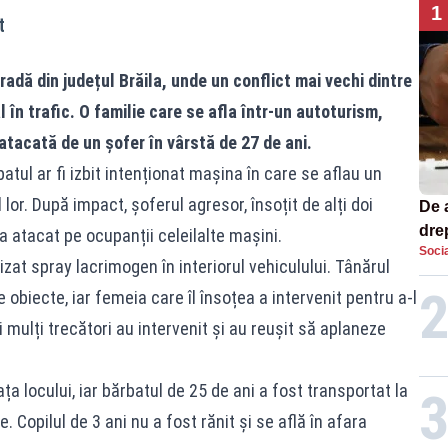
1
t
radă din județul Brăila, unde un conflict mai vechi dintre
 în trafic. O familie care se afla într-un autoturism,
t atacată de un șofer în vârstă de 27 de ani.
batul ar fi izbit intenționat mașina în care se aflau un
 lor. După impact, șoferul agresor, însoțit de alți doi
De 
dre
-a atacat pe ocupanții celeilalte mașini.
Socia
str
rizat spray lacrimogen în interiorul vehiculului. Tânărul
e obiecte, iar femeia care îl însoțea a intervenit pentru a-l
Mai mulți trecători au intervenit și au reușit să aplaneze
ața locului, iar bărbatul de 25 de ani a fost transportat la
. Copilul de 3 ani nu a fost rănit și se află în afara