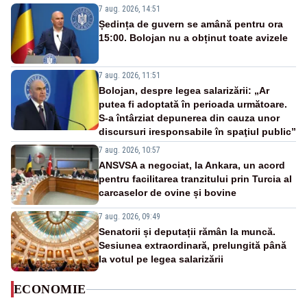
7 aug. 2026, 14:51
Ședința de guvern se amână pentru ora
15:00. Bolojan nu a obținut toate avizele
7 aug. 2026, 11:51
Bolojan, despre legea salarizării: „Ar
putea fi adoptată în perioada următoare.
S-a întârziat depunerea din cauza unor
discursuri iresponsabile în spaţiul public”
7 aug. 2026, 10:57
ANSVSA a negociat, la Ankara, un acord
pentru facilitarea tranzitului prin Turcia al
carcaselor de ovine și bovine
7 aug. 2026, 09:49
Senatorii și deputații rămân la muncă.
Sesiunea extraordinară, prelungită până
la votul pe legea salarizării
ECONOMIE