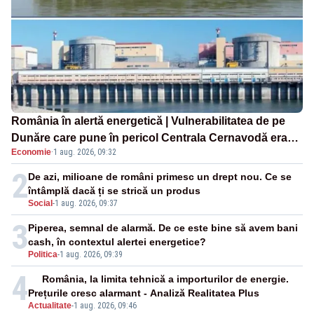
România în alertă energetică | Vulnerabilitatea de pe
Dunăre care pune în pericol Centrala Cernavodă era
Economie
·
1 aug. 2026, 09:32
cunoscută de pe vremea lui Ceaușescu
2
De azi, milioane de români primesc un drept nou. Ce se
întâmplă dacă ți se strică un produs
Social
-
1 aug. 2026, 09:37
3
Piperea, semnal de alarmă. De ce este bine să avem bani
cash, în contextul alertei energetice?
Politica
-
1 aug. 2026, 09:39
4
România, la limita tehnică a importurilor de energie.
Prețurile cresc alarmant - Analiză Realitatea Plus
Actualitate
-
1 aug. 2026, 09:46