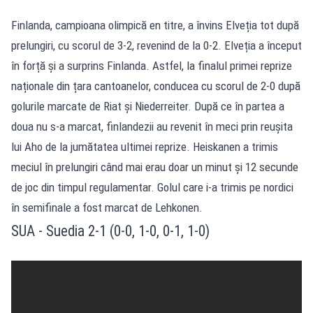
Finlanda, campioana olimpică en titre, a învins Elveția tot după
prelungiri, cu scorul de 3‑2, revenind de la 0‑2. Elveția a început
în forță și a surprins Finlanda. Astfel, la finalul primei reprize
naționale din țara cantoanelor, conducea cu scorul de 2-0 după
golurile marcate de Riat și Niederreiter. După ce în partea a
doua nu s-a marcat, finlandezii au revenit în meci prin reușita
lui Aho de la jumătatea ultimei reprize. Heiskanen a trimis
meciul în prelungiri când mai erau doar un minut și 12 secunde
de joc din timpul regulamentar. Golul care i-a trimis pe nordici
în semifinale a fost marcat de Lehkonen.
SUA - Suedia 2-1 (0-0, 1-0, 0-1, 1-0)