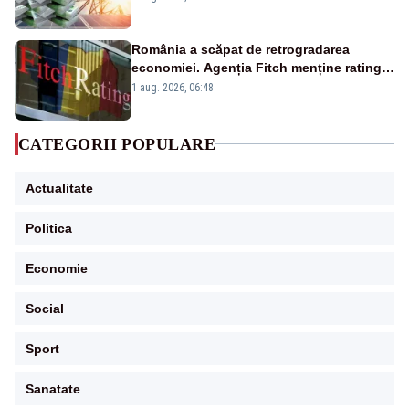
România a scăpat de retrogradarea
economiei. Agenția Fitch menține ratingul
„BBB-” cu perspectivă negativă
1 aug. 2026, 06:48
CATEGORII POPULARE
Actualitate
Politica
Economie
Social
Sport
Sanatate