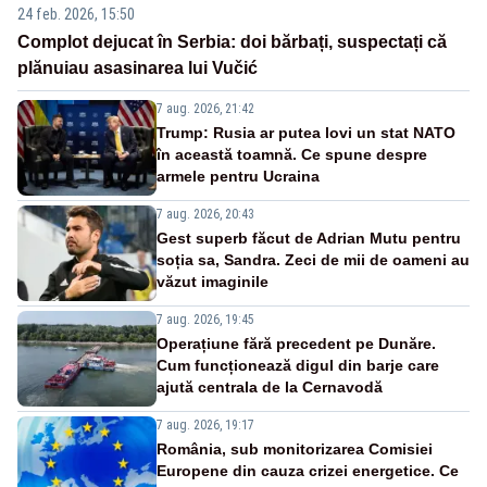
24 feb. 2026, 15:50
Complot dejucat în Serbia: doi bărbați, suspectați că
plănuiau asasinarea lui Vučić
7 aug. 2026, 21:42
Trump: Rusia ar putea lovi un stat NATO
în această toamnă. Ce spune despre
armele pentru Ucraina
7 aug. 2026, 20:43
Gest superb făcut de Adrian Mutu pentru
soția sa, Sandra. Zeci de mii de oameni au
văzut imaginile
7 aug. 2026, 19:45
Operațiune fără precedent pe Dunăre.
Cum funcționează digul din barje care
ajută centrala de la Cernavodă
7 aug. 2026, 19:17
România, sub monitorizarea Comisiei
Europene din cauza crizei energetice. Ce