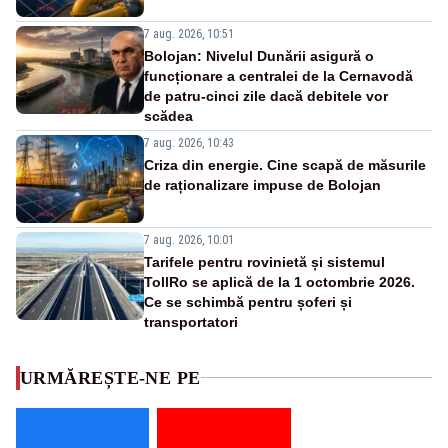
7 aug. 2026, 10:51
Bolojan: Nivelul Dunării asigură o
funcționare a centralei de la Cernavodă
de patru-cinci zile dacă debitele vor
scădea
7 aug. 2026, 10:43
Criza din energie. Cine scapă de măsurile
de raționalizare impuse de Bolojan
7 aug. 2026, 10:01
Tarifele pentru rovinietă și sistemul
TollRo se aplică de la 1 octombrie 2026.
Ce se schimbă pentru șoferi și
transportatori
URMĂREȘTE-NE PE