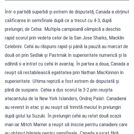
Într‑o partidă superbă şi extrem de disputată, Canada a obținut
calificarea în semifinale după ce a trecut cu 4‑3, după
prelungiri, de Cehia. Multipla campioană olimpică a deschis
rapid scorul prin vedeta celor de la San Jose Sharks, Macklin
Celebrini. Cehii au răspuns rapid și până la pauză au marcat de
două ori prin Sedlak și Pastrnak în superioritate numerică și la
odihnă s-a intrat cu cehii în avantaj. În partea a doua, Canada a
reușit să restabilească egalitatea prin Nathan MacKinnon în
superioritate. Ultima repriză a fost extrem de disputată și
plină de suspans. Cehia a dus scorul la 3-2 prin reușita
atacantului de la New York Islanders, Ondrej Palat. Canadienii
au revenit în atac și au reușit să trimită meciul în prelungiri
după golul lui Suzuki. În prelungiri cehii au ratat două ocazii
mari iar Mitch Marner a reuşit să înscrie pentru canadieni care
au obţinut biletele pentru semifinale. Canada a jucat fără