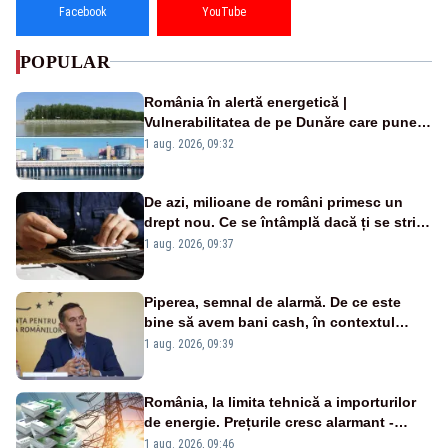
Facebook
YouTube
POPULAR
România în alertă energetică |
Vulnerabilitatea de pe Dunăre care pune
în pericol Centrala Cernavodă era
1 aug. 2026, 09:32
cunoscută de pe vremea lui Ceaușescu
De azi, milioane de români primesc un
drept nou. Ce se întâmplă dacă ți se strică
un produs
1 aug. 2026, 09:37
Piperea, semnal de alarmă. De ce este
bine să avem bani cash, în contextul
alertei energetice?
1 aug. 2026, 09:39
România, la limita tehnică a importurilor
de energie. Prețurile cresc alarmant -
Analiză Realitatea Plus
1 aug. 2026, 09:46