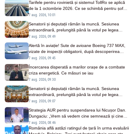
Tarifele pentru rovinietă și sistemul TollRo se aplică
de la 1 octombrie 2026. Ce se schimbă pentru șoferi
și transportatori
7 aug. 2026, 10:01
Senatorii și deputații rămân la muncă. Sesiunea
extraordinară, prelungită până la votul pe legea
salarizării
7 aug. 2026, 09:49
Alertă în aviație! Sute de avioane Boeing 737 MAX,
vizate de inspecții obligatorii, după descoperirea
unor fisuri în fuselaj
7 aug. 2026, 09:45
Încercarea disperată a marilor orașe de a combate
criza energetică. Ce măsuri se iau
7 aug. 2026, 09:30
Senatorii și deputații rămân la muncă. Sesiunea
extraordinară, prelungită până la votul pe legea
salarizării
7 aug. 2026, 09:07
Strategia AUR pentru suspendarea lui Nicușor Dan.
Dungaciu: „Vrem să vedem cine semnează și cine
nu”
7 aug. 2026, 08:46
România află astăzi ratingul de țară în urma evaluării