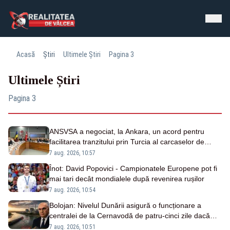
Acasă
Știri
Ultimele Știri
Pagina 3
Ultimele Știri
Pagina 3
ANSVSA a negociat, la Ankara, un acord pentru
facilitarea tranzitului prin Turcia al carcaselor de
ovine și bovine
7 aug. 2026, 10:57
Înot: David Popovici - Campionatele Europene pot fi
mai tari decât mondialele după revenirea rușilor
7 aug. 2026, 10:54
Bolojan: Nivelul Dunării asigură o funcționare a
centralei de la Cernavodă de patru-cinci zile dacă
debitele vor scădea
7 aug. 2026, 10:51