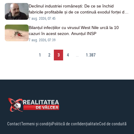
Declinul industriei românești: De ce se închid
fabricile profitabile și de ce continuă exodul forței de
muncă
7 aug. 2026, 07:45
Bilanțul infecțiilor cu virusul West Nile urcă la 10
cazuri în acest sezon. Anunțul INSP
7 aug. 2026, 07:39
1
2
3
4
...
1.387
Contact
Termeni și condiții
Politică de confidențialitate
Cod de conduită