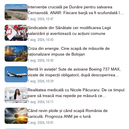
Intervenție crucială pe Dunăre pentru salvarea
Cernavodă. ANAR: Fiecare barjă va fi scufundată în
3-4 ore
7 aug. 2026, 10:47
Sindicatele din Sănătate cer modificarea Legii
salarizării și avertizează cu acțiuni comune
7 aug. 2026, 10:43
Criza din energie. Cine scapă de măsurile de
raționalizare impuse de Bolojan
7 aug. 2026, 10:43
Alertă în aviație! Sute de avioane Boeing 737 MAX,
vizate de inspecții obligatorii, după descoperirea
unor fisuri în fuselaj
7 aug. 2026, 10:39
Realitatea medicală cu Nicole Păcuraru: De ce timpul
pare să treacă mai repede pe măsură ce
îmbătrânim?
7 aug. 2026, 10:11
Când revin ploile și când scapă România de
caniculă. Prognoza ANM pe o lună
7 aug. 2026, 10:01