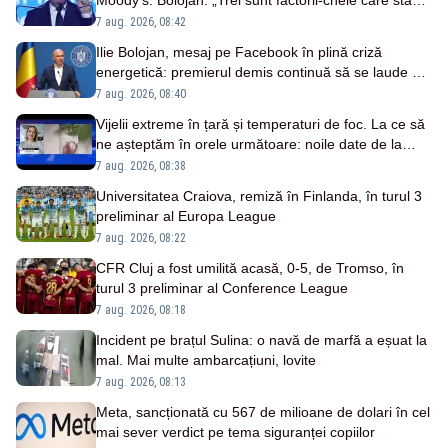
Moody’s. Bolojan: „Trei sunt factorii-cheie care stau
la baza acestor evaluări”
7 aug. 2026, 08:42
Ilie Bolojan, mesaj pe Facebook în plină criză
energetică: premierul demis continuă să se laude cu
măsurile luate
7 aug. 2026, 08:40
Vijelii extreme în țară și temperaturi de foc. La ce să
ne așteptăm în orele următoare: noile date de la
ANM
7 aug. 2026, 08:38
Universitatea Craiova, remiză în Finlanda, în turul 3
preliminar al Europa League
7 aug. 2026, 08:22
CFR Cluj a fost umilită acasă, 0-5, de Tromso, în
turul 3 preliminar al Conference League
7 aug. 2026, 08:18
Incident pe brațul Sulina: o navă de marfă a eșuat la
mal. Mai multe ambarcațiuni, lovite
7 aug. 2026, 08:13
Meta, sancționată cu 567 de milioane de dolari în cel
mai sever verdict pe tema siguranței copiilor