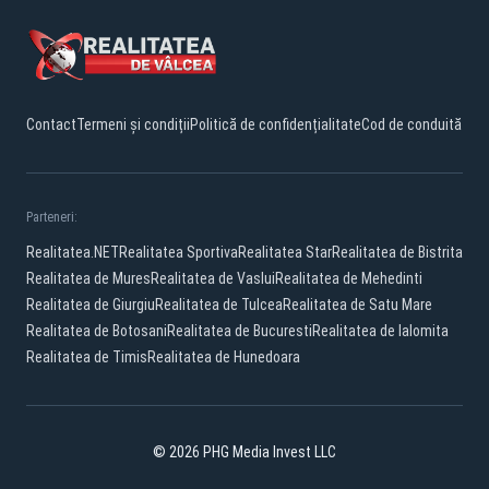
Contact
Termeni și condiții
Politică de confidențialitate
Cod de conduită
Parteneri:
Realitatea.NET
Realitatea Sportiva
Realitatea Star
Realitatea de Bistrita
Realitatea de Mures
Realitatea de Vaslui
Realitatea de Mehedinti
Realitatea de Giurgiu
Realitatea de Tulcea
Realitatea de Satu Mare
Realitatea de Botosani
Realitatea de Bucuresti
Realitatea de Ialomita
Realitatea de Timis
Realitatea de Hunedoara
© 2026 PHG Media Invest LLC
Facebook
YouTube