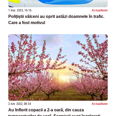
1 mar. 2023, 16:16
Actualitate
Polițiștii vâlceni au oprit astăzi doamnele în trafic.
Care a fost motivul
2 nov. 2022, 08:34
Actualitate
Au înflorit copacii a 2-a oară, din cauza