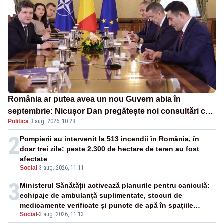
România ar putea avea un nou Guvern abia în
septembrie: Nicușor Dan pregătește noi consultări cu
Politica
·
3 aug. 2026, 10:28
partidele după 15 august
2
Pompierii au intervenit la 513 incendii în România, în
doar trei zile: peste 2.300 de hectare de teren au fost
afectate
Social
-
3 aug. 2026, 11:11
3
Ministerul Sănătății activează planurile pentru caniculă:
echipaje de ambulanță suplimentate, stocuri de
medicamente verificate și puncte de apă în spațiile
Social
-
3 aug. 2026, 11:13
publice