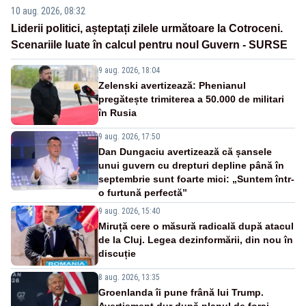
10 aug. 2026, 08:32
Liderii politici, așteptați zilele următoare la Cotroceni.
Scenariile luate în calcul pentru noul Guvern - SURSE
9 aug. 2026, 18:04
Zelenski avertizează: Phenianul
pregătește trimiterea a 50.000 de militari
în Rusia
9 aug. 2026, 17:50
Dan Dungaciu avertizează că șansele
unui guvern cu drepturi depline până în
septembrie sunt foarte mici: „Suntem într-
o furtună perfectă”
9 aug. 2026, 15:40
Miruță cere o măsură radicală după atacul
de la Cluj. Legea dezinformării, din nou în
discuție
8 aug. 2026, 13:35
Groenlanda îi pune frână lui Trump.