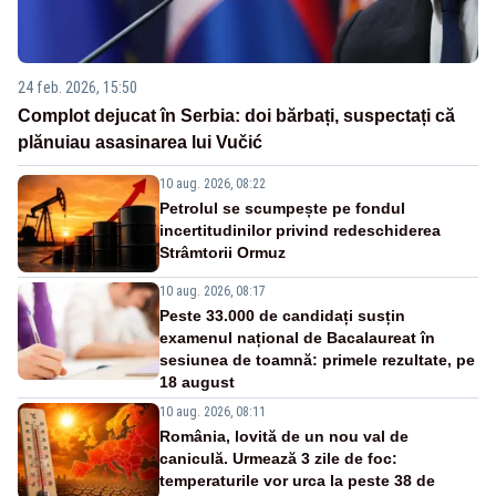
24 feb. 2026, 15:50
Complot dejucat în Serbia: doi bărbați, suspectați că
plănuiau asasinarea lui Vučić
10 aug. 2026, 08:22
Petrolul se scumpește pe fondul
incertitudinilor privind redeschiderea
Strâmtorii Ormuz
10 aug. 2026, 08:17
Peste 33.000 de candidați susțin
examenul național de Bacalaureat în
sesiunea de toamnă: primele rezultate, pe
18 august
10 aug. 2026, 08:11
România, lovită de un nou val de
caniculă. Urmează 3 zile de foc:
temperaturile vor urca la peste 38 de