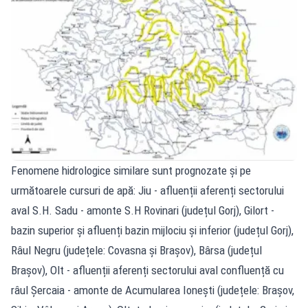
Fenomene hidrologice similare sunt prognozate și pe
următoarele cursuri de apă: Jiu - afluenții aferenți sectorului
aval S.H. Sadu - amonte S.H Rovinari (județul Gorj), Gilort -
bazin superior și afluenți bazin mijlociu și inferior (județul Gorj),
Râul Negru (județele: Covasna și Brașov), Bârsa (județul
Brașov), Olt - afluenții aferenți sectorului aval confluență cu
râul Șercaia - amonte de Acumularea Ionești (județele: Brașov,