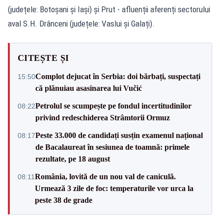
(județele: Botoșani și Iași) și Prut - afluenții aferenți sectorului
aval S.H. Drânceni (județele: Vaslui și Galați).
CITEȘTE ȘI
Complot dejucat în Serbia: doi bărbați, suspectați
15:50
că plănuiau asasinarea lui Vučić
Petrolul se scumpește pe fondul incertitudinilor
08:22
privind redeschiderea Strâmtorii Ormuz
Peste 33.000 de candidați susțin examenul național
08:17
de Bacalaureat în sesiunea de toamnă: primele
rezultate, pe 18 august
România, lovită de un nou val de caniculă.
08:11
Urmează 3 zile de foc: temperaturile vor urca la
peste 38 de grade