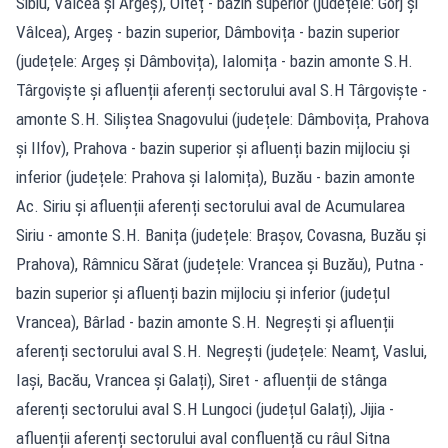
Sibiu, Vâlcea și Argeș), Olteț - bazin superior (județele: Gorj și
Vâlcea), Argeș - bazin superior, Dâmbovița - bazin superior
(județele: Argeș și Dâmbovița), Ialomița - bazin amonte S.H.
Târgoviște și afluenții aferenți sectorului aval S.H Târgoviște -
amonte S.H. Siliștea Snagovului (județele: Dâmbovița, Prahova
și Ilfov), Prahova - bazin superior și afluenți bazin mijlociu și
inferior (județele: Prahova și Ialomița), Buzău - bazin amonte
Ac. Siriu și afluenții aferenți sectorului aval de Acumularea
Siriu - amonte S.H. Banița (județele: Brașov, Covasna, Buzău și
Prahova), Râmnicu Sărat (județele: Vrancea și Buzău), Putna -
bazin superior și afluenți bazin mijlociu și inferior (județul
Vrancea), Bârlad - bazin amonte S.H. Negrești și afluenții
aferenți sectorului aval S.H. Negrești (județele: Neamț, Vaslui,
Iași, Bacău, Vrancea și Galați), Siret - afluenții de stânga
aferenți sectorului aval S.H Lungoci (județul Galați), Jijia -
afluenții aferenți sectorului aval confluență cu râul Sitna