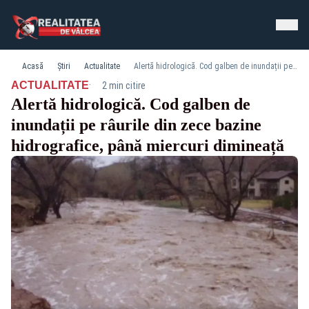
Acasă
Știri
Actualitate
Alertă hidrologică. Cod galben de inundații pe râurile din zece bazine hidrografice, până miercuri dimineață
·
ACTUALITATE
2 min citire
Alertă hidrologică. Cod galben de
inundații pe râurile din zece bazine
hidrografice, până miercuri dimineață