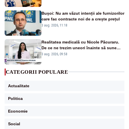
verificate și puncte de apă în spațiile
publice
Bușoi: Nu am văzut intenții ale furnizorilor
care fac contracte noi de a crește prețul
3 aug. 2026, 11:18
Realitatea medicală cu Nicole Păcuraru.
De ce ne trezim uneori înainte să sune
alarma?
3 aug. 2026, 09:58
CATEGORII POPULARE
Actualitate
Politica
Economie
Social