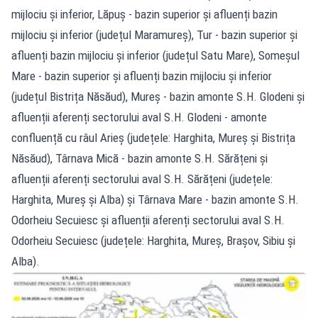
mijlociu și inferior, Lăpuș - bazin superior și afluenți bazin
mijlociu și inferior (județul Maramureș), Tur - bazin superior și
afluenți bazin mijlociu și inferior (județul Satu Mare), Someșul
Mare - bazin superior și afluenți bazin mijlociu și inferior
(județul Bistrița Năsăud), Mureș - bazin amonte S.H. Glodeni și
afluenții aferenți sectorului aval S.H. Glodeni - amonte
confluență cu râul Arieș (județele: Harghita, Mureș și Bistrița
Năsăud), Târnava Mică - bazin amonte S.H. Sărățeni și
afluenții aferenți sectorului aval S.H. Sărățeni (județele:
Harghita, Mureș și Alba) și Târnava Mare - bazin amonte S.H.
Odorheiu Secuiesc și afluenții aferenți sectorului aval S.H.
Odorheiu Secuiesc (județele: Harghita, Mureș, Brașov, Sibiu și
Alba).