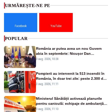
URMĂREȘTE-NE PE
Facebook
YouTube
POPULAR
România ar putea avea un nou Guvern
abia în septembrie: Nicușor Dan
pregătește noi consultări cu partidele
3 aug. 2026, 10:28
după 15 august
Pompierii au intervenit la 513 incendii în
România, în doar trei zile: peste 2.300 de
hectare de teren au fost afectate
3 aug. 2026, 11:11
Ministerul Sănătății activează planurile
pentru caniculă: echipaje de ambulanță
suplimentate, stocuri de medicamente
3 aug. 2026, 11:13