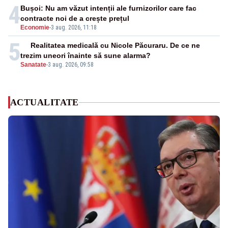
4
Bușoi: Nu am văzut intenții ale furnizorilor care fac
contracte noi de a crește prețul
Economie
-
3 aug. 2026, 11:18
5
Realitatea medicală cu Nicole Păcuraru. De ce ne
trezim uneori înainte să sune alarma?
Sanatate
-
3 aug. 2026, 09:58
ACTUALITATE