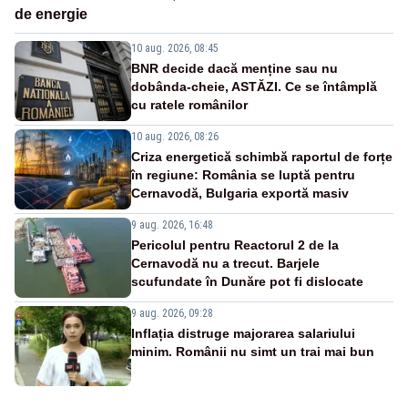
de energie
10 aug. 2026, 08:45
BNR decide dacă menține sau nu
dobânda-cheie, ASTĂZI. Ce se întâmplă
cu ratele românilor
10 aug. 2026, 08:26
Criza energetică schimbă raportul de forțe
în regiune: România se luptă pentru
Cernavodă, Bulgaria exportă masiv
9 aug. 2026, 16:48
Pericolul pentru Reactorul 2 de la
Cernavodă nu a trecut. Barjele
scufundate în Dunăre pot fi dislocate
9 aug. 2026, 09:28
Inflația distruge majorarea salariului
minim. Românii nu simt un trai mai bun