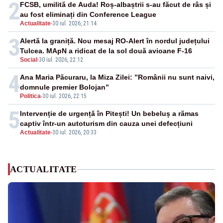
2
FCSB, umilită de Auda! Roș-albaștrii s-au făcut de râs și
au fost eliminați din Conference League
Actualitate
-
30 iul. 2026, 21:14
3
Alertă la graniță. Nou mesaj RO-Alert în nordul județului
Tulcea. MApN a ridicat de la sol două avioane F-16
Social
-
30 iul. 2026, 22:12
4
Ana Maria Păcuraru, la Miza Zilei: ”Românii nu sunt naivi,
domnule premier Bolojan”
Politica
-
30 iul. 2026, 22:15
5
Intervenție de urgență în Pitești! Un bebeluș a rămas
captiv într-un autoturism din cauza unei defecțiuni
Actualitate
-
30 iul. 2026, 20:33
ACTUALITATE