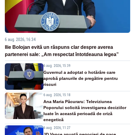
6 aug. 2026, 16:34
Ilie Bolojan evită un răspuns clar despre averea
partenerei sale: „Am respectat întotdeauna legea”
6 aug. 2026, 15:39
Guvernul a adoptat o hotărâre care
aprobă planurile de pregătire pentru
riscuri
6 aug. 2026, 15:18
Ana Maria Păcuraru: Televiziunea
Poporului solicită investigarea deciziilor
luate în această perioadă de criză
enegetică
6 aug. 2026, 11:27
JD Vance anunță negocieri de pace