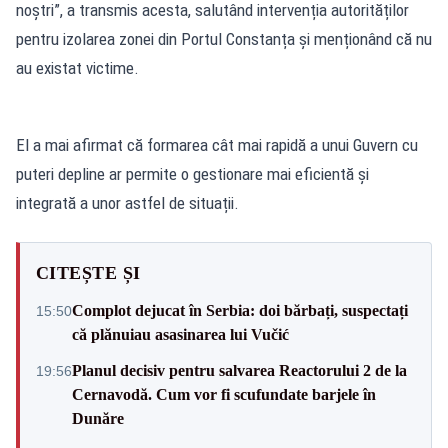
noștri”, a transmis acesta, salutând intervenția autorităților
pentru izolarea zonei din Portul Constanța și menționând că nu
au existat victime.
El a mai afirmat că formarea cât mai rapidă a unui Guvern cu
puteri depline ar permite o gestionare mai eficientă și
integrată a unor astfel de situații.
CITEȘTE ȘI
Complot dejucat în Serbia: doi bărbați, suspectați
15:50
că plănuiau asasinarea lui Vučić
Planul decisiv pentru salvarea Reactorului 2 de la
19:56
Cernavodă. Cum vor fi scufundate barjele în
Dunăre