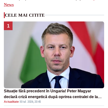
News
CELE MAI CITITE
1
Situație fără precedent în Ungaria! Peter Magyar
declară criză energetică după oprirea centralei de la
Actualitate
·
30 iul. 2026, 20:45
Paks