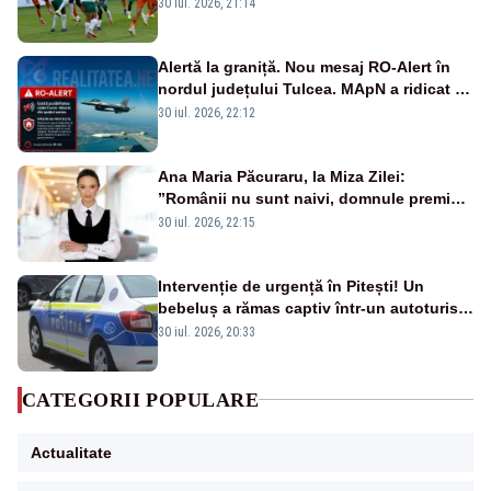
Conference League
30 iul. 2026, 21:14
Alertă la graniță. Nou mesaj RO-Alert în
nordul județului Tulcea. MApN a ridicat de
la sol două avioane F-16
30 iul. 2026, 22:12
Ana Maria Păcuraru, la Miza Zilei:
”Românii nu sunt naivi, domnule premier
Bolojan”
30 iul. 2026, 22:15
Intervenție de urgență în Pitești! Un
bebeluș a rămas captiv într-un autoturism
din cauza unei defecțiuni
30 iul. 2026, 20:33
CATEGORII POPULARE
Actualitate