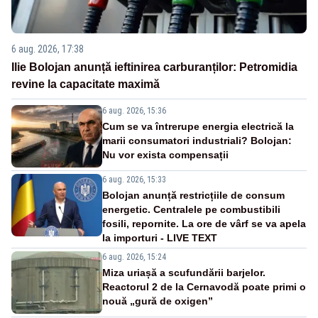
6 aug. 2026, 17:38
Ilie Bolojan anunță ieftinirea carburanților: Petromidia
revine la capacitate maximă
6 aug. 2026, 15:36
Cum se va întrerupe energia electrică la
marii consumatori industriali? Bolojan:
Nu vor exista compensații
6 aug. 2026, 15:33
Bolojan anunță restricțiile de consum
energetic. Centralele pe combustibili
fosili, repornite. La ore de vârf se va apela
la importuri - LIVE TEXT
6 aug. 2026, 15:24
Miza uriașă a scufundării barjelor.
Reactorul 2 de la Cernavodă poate primi o
nouă „gură de oxigen”