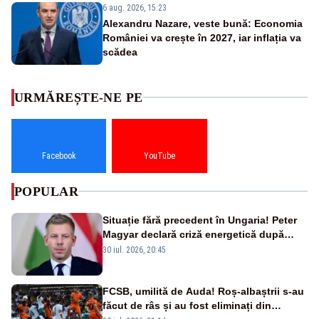
6 aug. 2026, 15:23
Alexandru Nazare, veste bună: Economia
României va crește în 2027, iar inflația va
scădea
URMĂREȘTE-NE PE
Facebook
YouTube
POPULAR
Situație fără precedent în Ungaria! Peter
Magyar declară criză energetică după
oprirea centralei de la Paks
30 iul. 2026, 20:45
FCSB, umilită de Auda! Roș-albaștrii s-au
făcut de râs și au fost eliminați din