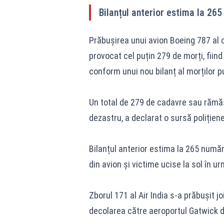
Bilanțul anterior estima la 26
Prăbușirea unui avion Boeing 787 al c
provocat cel puțin 279 de morți, fiin
conform unui nou bilanț al morților p
Un total de 279 de cadavre sau rămăș
dezastru, a declarat o sursă poliție
Bilanțul anterior estima la 265 număr
din avion și victime ucise la sol în u
Zborul 171 al Air India s-a prăbușit j
decolarea către aeroportul Gatwick din 