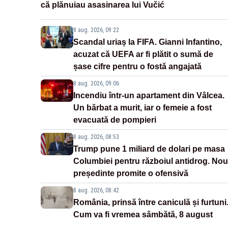
că plănuiau asasinarea lui Vučić
8 aug. 2026, 09:22
Scandal uriaș la FIFA. Gianni Infantino,
acuzat că UEFA ar fi plătit o sumă de
șase cifre pentru o fostă angajată
8 aug. 2026, 09:06
Incendiu într-un apartament din Vâlcea.
Un bărbat a murit, iar o femeie a fost
evacuată de pompieri
8 aug. 2026, 08:53
Trump pune 1 miliard de dolari pe masa
Columbiei pentru războiul antidrog. Nou
președinte promite o ofensivă
8 aug. 2026, 08:42
România, prinsă între caniculă și furtuni
Cum va fi vremea sâmbătă, 8 august