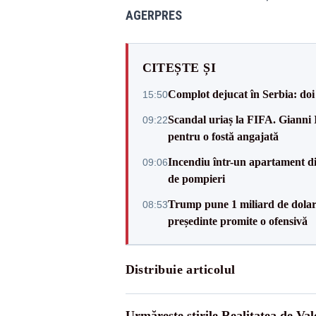
AGERPRES
CITEȘTE ȘI
Complot dejucat în Serbia: doi 
15:50
Scandal uriaș la FIFA. Gianni I
09:22
pentru o fostă angajată
Incendiu într-un apartament di
09:06
de pompieri
Trump pune 1 miliard de dolar
08:53
președinte promite o ofensivă
Distribuie articolul
Urmărește știrile Realitatea de Val