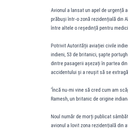
Avionul a lansat un apel de urgență a
prăbuși într-o zonă rezidențială din
între altele o reședință pentru medici
Potrivit Autorității aviației civile i
indieni, 53 de britanici, șapte portug
dintre pasagerii așezați în partea di
accidentului și a reușit să se extragă 
'Încă nu-mi vine să cred cum am scăp
Ramesh, un britanic de origine indiană
Noul număr de morți publicat sâmbăt
avionul a lovit zona rezidențială din 