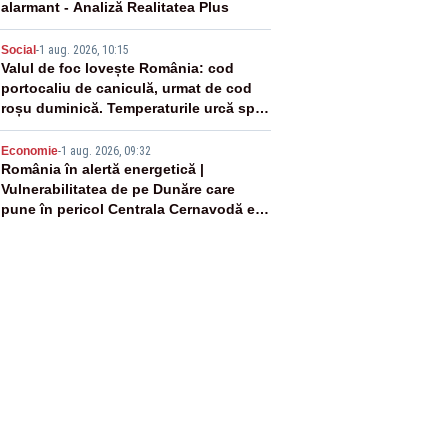
alarmant - Analiză Realitatea Plus
4
Social
-
1 aug. 2026, 10:15
Valul de foc lovește România: cod
portocaliu de caniculă, urmat de cod
roșu duminică. Temperaturile urcă spre
40°C
5
Economie
-
1 aug. 2026, 09:32
România în alertă energetică |
Vulnerabilitatea de pe Dunăre care
pune în pericol Centrala Cernavodă era
cunoscută de pe vremea lui Ceaușescu