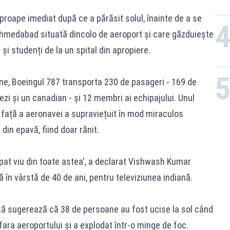
proape imediat după ce a părăsit solul, înainte de a se
 Ahmedabad situată dincolo de aeroport și care găzduiește
 și studenți de la un spital din apropiere.
ndiene, Boeingul 787 transporta 230 de pasageri - 169 de
hezi și un canadian - și 12 membri ai echipajului. Unul
n față a aeronavei a supraviețuit în mod miraculos
din epavă, fiind doar rănit.
at viu din toate astea', a declarat Vishwash Kumar
 în vârstă de 40 de ani, pentru televiziunea indiană.
ă sugerează că 38 de persoane au fost ucise la sol când
afara aeroportului și a explodat într-o minge de foc.