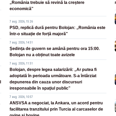
„România trebuie să revină la creștere
economică”
7 aug. 2026, 15:26
PSD, replică dură pentru Bolojan: „România este
într-o situație de forță majoră”
7 aug. 2026, 14:51
Ședința de guvern se amână pentru ora 15:00.
Bolojan nu a obținut toate avizele
7 aug. 2026, 11:51
Bolojan, despre legea salarizării: „Ar putea fi
adoptată în perioada următoare. S-a întârziat
l
depunerea din cauza unor discursuri
iresponsabile în spaţiul public”
7 aug. 2026, 10:57
.
ANSVSA a negociat, la Ankara, un acord pentru
facilitarea tranzitului prin Turcia al carcaselor de
ovine și bovine