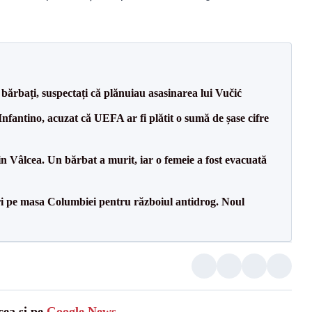
bărbați, suspectați că plănuiau asasinarea lui Vučić
nfantino, acuzat că UEFA ar fi plătit o sumă de șase cifre
n Vâlcea. Un bărbat a murit, iar o femeie a fost evacuată
i pe masa Columbiei pentru războiul antidrog. Noul
cea și pe
Google News