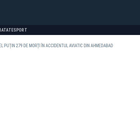
NATATE
SPORT
CEL PUȚIN 279 DE MORȚI ÎN ACCIDENTUL AVIATIC DIN AHMEDABAD