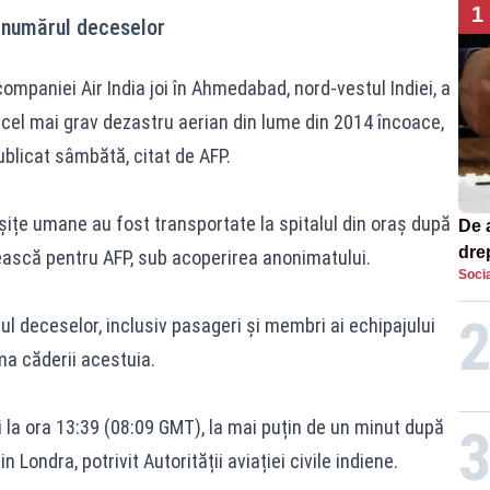
1
5 numărul deceselor
ompaniei Air India joi în Ahmedabad, nord-vestul Indiei, a
d cel mai grav dezastru aerian din lume din 2014 încoace,
ublicat sâmbătă, citat de AFP.
ițe umane au fost transportate la spitalul din oraș după
De 
dre
nească pentru AFP, sub acoperirea anonimatului.
Socia
str
ul deceselor, inclusiv pasageri și membri ai echipajului
rma căderii acestuia.
oi la ora 13:39 (08:09 GMT), la mai puțin de un minut după
Londra, potrivit Autorității aviației civile indiene.