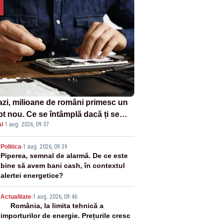
azi, milioane de români primesc un
pt nou. Ce se întâmplă dacă ți se
l
·
1 aug. 2026, 09:37
ică un produs
2
Politica
-
1 aug. 2026, 09:39
Piperea, semnal de alarmă. De ce este
bine să avem bani cash, în contextul
alertei energetice?
3
Actualitate
-
1 aug. 2026, 09:46
România, la limita tehnică a
importurilor de energie. Prețurile cresc