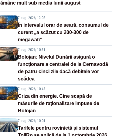
rămâne mult sub media lunii august
7 aug. 2026, 13:02
În intervalul orar de seară, consumul de
curent „a scăzut cu 200-300 de
megawați”
7 aug. 2026, 10:51
Bolojan: Nivelul Dunării asigură o
funcționare a centralei de la Cernavodă
de patru-cinci zile dacă debitele vor
scădea
7 aug. 2026, 10:43
Criza din energie. Cine scapă de
măsurile de raționalizare impuse de
Bolojan
7 aug. 2026, 10:01
Tarifele pentru rovinietă și sistemul
TollRo se aplică de la 1 octombrie 2026.