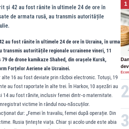
1
t și 42 au fost rănite în ultimele 24 de ore în
sate de armata rusă, au transmis autoritățile
ulie.
2 au fost rănite în ultimele 24 de ore în Ucraina, în urma
 transmis autoritățile regionale ucrainene vineri, 11
is 79 de drone kamikaze Shahed, din orașele Kursk,
Dan
dev
rm Forțelor Aeriene ale Ucrainei.
Econ
viit
 alte 16 au fost deviate prin război electronic. Totuși, 19
nte au fost raportate în alte trei. În Harkov, 10 așezări au
i 14 au fost rănite, inclusiv femei dintr-o maternitate.
înregistrat victime în rândul nou-născuților.
cționat dur: „Femei în travaliu, femei după operație. Din
ictime. Rusia țintește viața. Chiar și acolo unde este abia