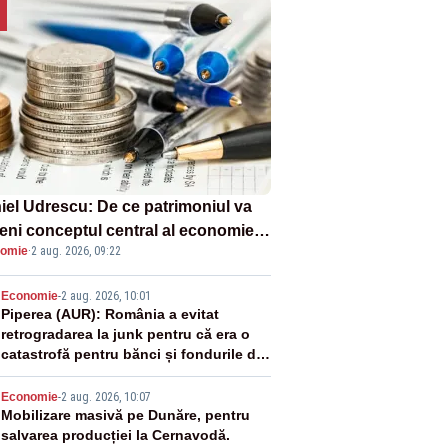
iel Udrescu: De ce patrimoniul va
eni conceptul central al economiei
omie
·
2 aug. 2026, 09:22
oare?
2
Economie
-
2 aug. 2026, 10:01
Piperea (AUR): România a evitat
retrogradarea la junk pentru că era o
catastrofă pentru bănci și fondurile de
pensii
3
Economie
-
2 aug. 2026, 10:07
Mobilizare masivă pe Dunăre, pentru
salvarea producției la Cernavodă.