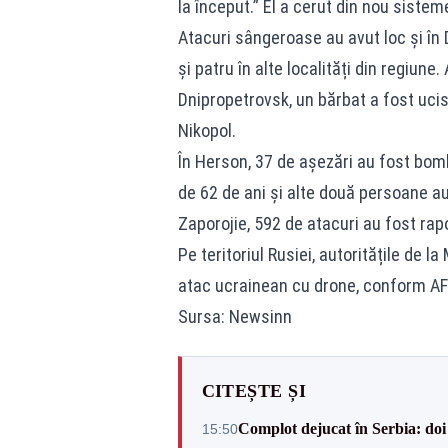
la început.” El a cerut din nou siste
Atacuri sângeroase au avut loc și în
și patru în alte localități din regiune
Dnipropetrovsk, un bărbat a fost ucis, 
Nikopol.
În Herson, 37 de așezări au fost bomb
de 62 de ani și alte două persoane au 
Zaporojie, 592 de atacuri au fost rapo
Pe teritoriul Rusiei, autoritățile de 
atac ucrainean cu drone, conform AF
Sursa: Newsinn
CITEȘTE ȘI
Complot dejucat în Serbia: doi 
15:50