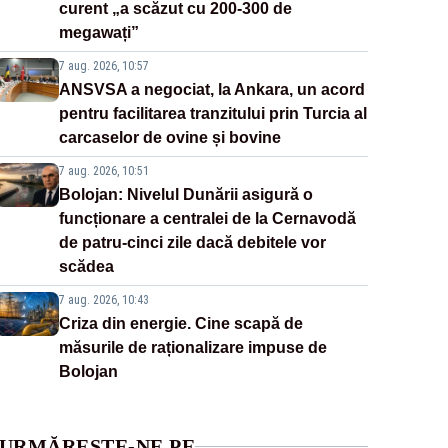
curent „a scăzut cu 200-300 de
megawați”
7 aug. 2026, 10:57
ANSVSA a negociat, la Ankara, un acord
pentru facilitarea tranzitului prin Turcia al
carcaselor de ovine și bovine
7 aug. 2026, 10:51
Bolojan: Nivelul Dunării asigură o
funcționare a centralei de la Cernavodă
de patru-cinci zile dacă debitele vor
scădea
7 aug. 2026, 10:43
Criza din energie. Cine scapă de
măsurile de raționalizare impuse de
Bolojan
URMĂREȘTE-NE PE