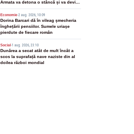
Armata va detona o stâncă și va devia
apa fluviului - IMAGINI AERIENE
4
Economie
-
2 aug. 2026, 10:09
Dorina Barcari dă în vileag șmecheria
înghețării pensiilor. Sumele uriașe
pierdute de fiecare român
5
Social
-
1 aug. 2026, 23:10
Dunărea a secat atât de mult încât a
scos la suprafață nave naziste din al
doilea război mondial