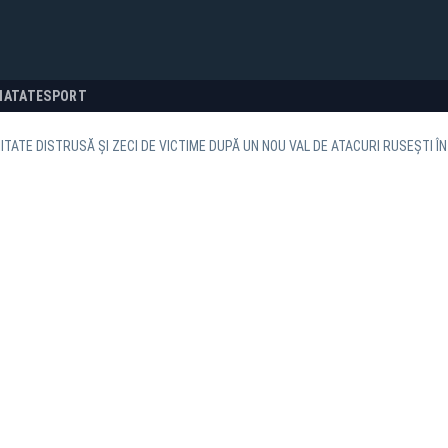
NATATE
SPORT
TATE DISTRUSĂ ȘI ZECI DE VICTIME DUPĂ UN NOU VAL DE ATACURI RUSEȘTI Î