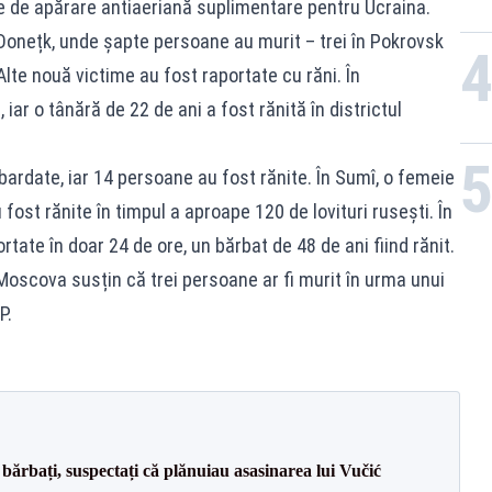
me de apărare antiaeriană suplimentare pentru Ucraina.
 Donețk, unde șapte persoane au murit – trei în Pokrovsk
. Alte nouă victime au fost raportate cu răni. În
iar o tânără de 22 de ani a fost rănită în districtul
ardate, iar 14 persoane au fost rănite. În Sumî, o femeie
fost rănite în timpul a aproape 120 de lovituri rusești. În
rtate în doar 24 de ore, un bărbat de 48 de ani fiind rănit.
la Moscova susțin că trei persoane ar fi murit în urma unui
P.
bărbați, suspectați că plănuiau asasinarea lui Vučić