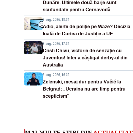
Dunăre. Ultimele două barje sunt
scufundate pentru Cernavodă
8 aug. 2026, 18:31
Adio, alerte de poliție pe Waze? Decizia
luată de Curtea de Justiție a UE
8 aug. 2026, 17:31
Cristi Chivu, victorie de senzație cu
Juventus! Inter a câștigat derby-ul din
Australia
8 aug. 2026, 16:39
Zelenski, mesaj dur pentru Vučić la
Belgrad: „Ucraina nu are timp pentru
scepticism”
MAI MULTE ȘTIRI DIN
ACTUALITAT