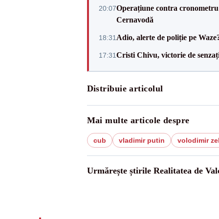
Operațiune contra cronometru 
20:07
Cernavodă
Adio, alerte de poliție pe Waze
18:31
Cristi Chivu, victorie de senzaț
17:31
Distribuie articolul
Mai multe articole despre
cub
vladimir putin
volodimir ze
Urmărește știrile Realitatea de Val