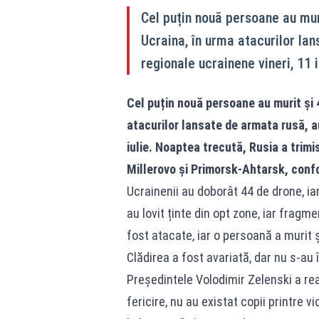
Cel puțin nouă persoane au muri
Ucraina, în urma atacurilor lan
regionale ucrainene vineri, 11 i
Cel puțin nouă persoane au murit și 4
atacurilor lansate de armata rusă, au
iulie. Noaptea trecută, Rusia a trim
Millerovo și Primorsk-Ahtarsk, confo
Ucrainenii au doborât 44 de drone, iar
au lovit ținte din opt zone, iar fragme
fost atacate, iar o persoană a murit ș
Clădirea a fost avariată, dar nu s-au 
Președintele Volodimir Zelenski a rea
fericire, nu au existat copii printre v