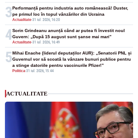
3
Performanță pentru industria auto românească! Duster,
pe primul loc în topul vânzărilor din Ucraina
Actualitate
-
31 iul. 2026, 16:20
4
Sorin Grindeanu anunță când ar putea fi învestit noul
Guvern: „După 15 august sunt șanse mai mari”
Actualitate
-
31 iul. 2026, 16:49
5
Mihai Enache (liderul deputaților AUR): „Senatorii PNL și
Guvernul vor să scoată la vânzare bunuri publice pentru
a stinge datoriile pentru vaccinurile Pfizer!”
Politica
-
31 iul. 2026, 15:44
ACTUALITATE