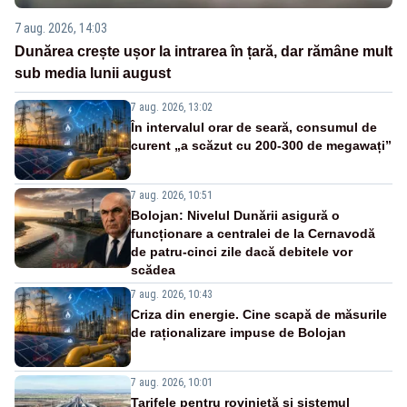
7 aug. 2026, 14:03
Dunărea crește ușor la intrarea în țară, dar rămâne mult
sub media lunii august
7 aug. 2026, 13:02
În intervalul orar de seară, consumul de
curent „a scăzut cu 200-300 de megawați”
7 aug. 2026, 10:51
Bolojan: Nivelul Dunării asigură o
funcționare a centralei de la Cernavodă
de patru-cinci zile dacă debitele vor
scădea
7 aug. 2026, 10:43
Criza din energie. Cine scapă de măsurile
de raționalizare impuse de Bolojan
7 aug. 2026, 10:01
Tarifele pentru rovinietă și sistemul