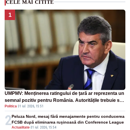
CELE MAI CITITE
1
UMPMV: Menținerea ratingului de țară ar reprezenta un
semnal pozitiv pentru România. Autoritățile trebuie să
Politica
·
31 iul. 2026, 15:51
continue consolidarea stabilității economice și
financiare
2
Peluza Nord, mesaj fără menajamente pentru conducerea
FCSB după eliminarea rușinoasă din Conference League
Actualitate
-
31 iul. 2026, 15:54