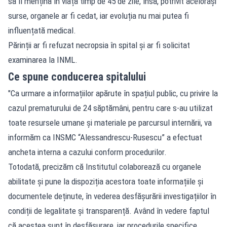
să îl mențină în viață timp de 45 de zile, însă, potrivit acelorași
surse, organele ar fi cedat, iar evoluția nu mai putea fi
influențată medical.
Părinții ar fi refuzat necropsia în spital și ar fi solicitat
examinarea la INML.
Ce spune conducerea spitalului
"Ca urmare a informațiilor apărute în spațiul public, cu privire la
cazul prematurului de 24 săptămâni, pentru care s-au utilizat
toate resursele umane și materiale pe parcursul internării, va
informăm ca INSMC “Alessandrescu-Rusescu” a efectuat
ancheta interna a cazului conform procedurilor.
Totodată, precizăm că Institutul colaborează cu organele
abilitate și pune la dispoziția acestora toate informațiile și
documentele deținute, în vederea desfășurării investigațiilor în
condiții de legalitate și transparență. Având în vedere faptul
că acestea sunt în desfășurare, iar procedurile specifice