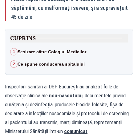
săptămâni, cu malformații severe, și a supraviețuit
45 de zile.
CUPRINS
Sesizare către Colegiul Medicilor
1
Ce spune conducerea spitalului
2
Inspectorii sanitari ai DSP București au analizat foile de
observație clinică ale
nou‑născutului
, documentele privind
curățenia și dezinfecția, produsele biocide folosite, fișa de
declarare a infecțiilor nosocomiale și protocolul de screening
al pacientului au transmis, marți dimineață, reprezentanții
Ministerului Sănătății într-un
comunicat
.