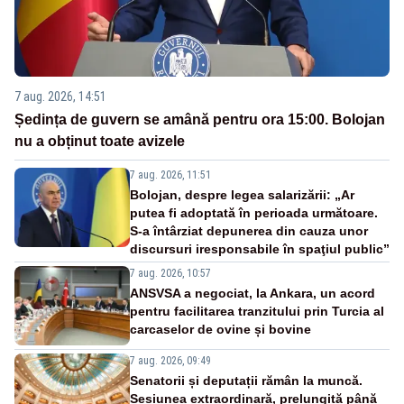
7 aug. 2026, 14:51
Ședința de guvern se amână pentru ora 15:00. Bolojan
nu a obținut toate avizele
7 aug. 2026, 11:51
Bolojan, despre legea salarizării: „Ar
putea fi adoptată în perioada următoare.
S-a întârziat depunerea din cauza unor
discursuri iresponsabile în spaţiul public”
7 aug. 2026, 10:57
ANSVSA a negociat, la Ankara, un acord
pentru facilitarea tranzitului prin Turcia al
carcaselor de ovine și bovine
7 aug. 2026, 09:49
Senatorii și deputații rămân la muncă.
Sesiunea extraordinară, prelungită până