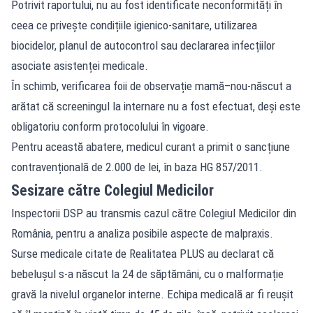
Potrivit raportului, nu au fost identificate neconformități în
ceea ce privește condițiile igienico‑sanitare, utilizarea
biocidelor, planul de autocontrol sau declararea infecțiilor
asociate asistenței medicale.
În schimb, verificarea foii de observație mamă–nou‑născut a
arătat că screeningul la internare nu a fost efectuat, deși este
obligatoriu conform protocolului în vigoare.
Pentru această abatere, medicul curant a primit o sancțiune
contravențională de 2.000 de lei, în baza HG 857/2011.
Sesizare către Colegiul Medicilor
Inspectorii DSP au transmis cazul către Colegiul Medicilor din
România, pentru a analiza posibile aspecte de malpraxis.
Surse medicale citate de Realitatea PLUS au declarat că
bebelușul s‑a născut la 24 de săptămâni, cu o malformație
gravă la nivelul organelor interne. Echipa medicală ar fi reușit