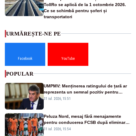
TollRo se aplică de la 1 octombrie 2026.
Ce se schimbă pentru șoferi și
transportatori
URMĂREȘTE-NE PE
Facebook
YouTube
POPULAR
UMPMV: Menținerea ratingului de țară ar
reprezenta un semnal pozitiv pentru
România. Autoritățile trebuie să continue
31 iul. 2026, 15:51
consolidarea stabilității economice și
financiare
Peluza Nord, mesaj fără menajamente
pentru conducerea FCSB după eliminarea
rușinoasă din Conference League
31 iul. 2026, 15:54