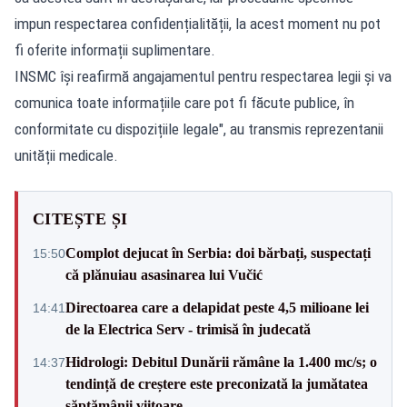
impun respectarea confidențialității, la acest moment nu pot
fi oferite informații suplimentare.
INSMC își reafirmă angajamentul pentru respectarea legii și va
comunica toate informațiile care pot fi făcute publice, în
conformitate cu dispozițiile legale", au transmis reprezentanii
unității medicale.
CITEȘTE ȘI
Complot dejucat în Serbia: doi bărbați, suspectați
15:50
că plănuiau asasinarea lui Vučić
Directoarea care a delapidat peste 4,5 milioane lei
14:41
de la Electrica Serv - trimisă în judecată
Hidrologi: Debitul Dunării rămâne la 1.400 mc/s; o
14:37
tendință de creștere este preconizată la jumătatea
săptămânii viitoare