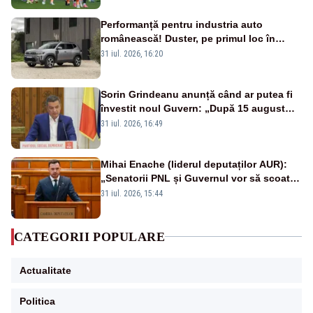
Performanță pentru industria auto
românească! Duster, pe primul loc în
topul vânzărilor din Ucraina
31 iul. 2026, 16:20
Sorin Grindeanu anunță când ar putea fi
învestit noul Guvern: „După 15 august
sunt șanse mai mari”
31 iul. 2026, 16:49
Mihai Enache (liderul deputaților AUR):
„Senatorii PNL și Guvernul vor să scoată
la vânzare bunuri publice pentru a stinge
31 iul. 2026, 15:44
datoriile pentru vaccinurile Pfizer!”
CATEGORII POPULARE
Actualitate
Politica