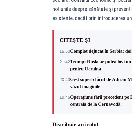
noțiunile despre sănătate și prevenț
existente, decât prin introducerea u
CITEȘTE ȘI
Complot dejucat în Serbia: doi 
15:50
Trump: Rusia ar putea lovi un
21:42
pentru Ucraina
Gest superb făcut de Adrian Mu
20:43
văzut imaginile
Operațiune fără precedent pe 
19:45
centrala de la Cernavodă
Distribuie articolul