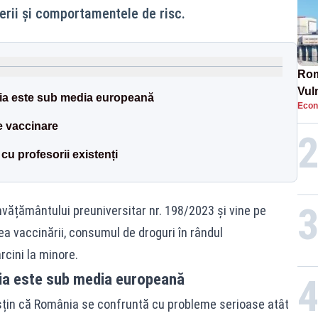
erii și comportamentele de risc.
Rom
Vul
ia este sub media europeană
Econ
pun
cun
e vaccinare
cu profesorii existenți
învățământului preuniversitar nr. 198/2023 și vine pe
rea vaccinării, consumul de droguri în rândul
cini la minore.
ia este sub media europeană
susțin că România se confruntă cu probleme serioase atât