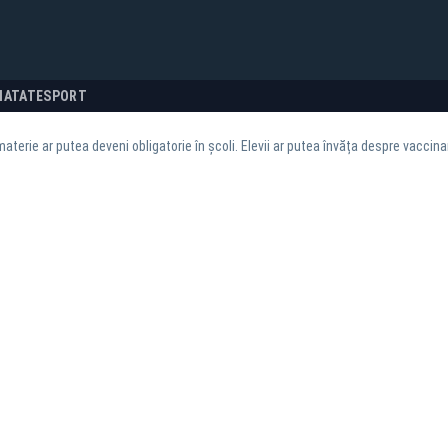
NATATE
SPORT
aterie ar putea deveni obligatorie în școli. Elevii ar putea învăța despre vaccinar