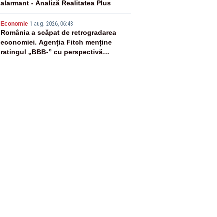
alarmant - Analiză Realitatea Plus
5
Economie
-
1 aug. 2026, 06:48
România a scăpat de retrogradarea
economiei. Agenția Fitch menține
ratingul „BBB-” cu perspectivă
negativă