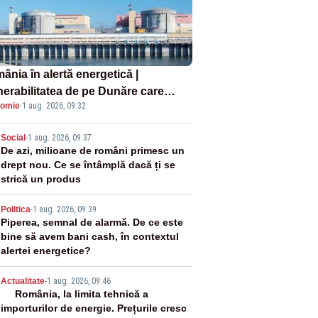
ânia în alertă energetică |
nerabilitatea de pe Dunăre care
omie
·
1 aug. 2026, 09:32
e în pericol Centrala Cernavodă era
oscută de pe vremea lui Ceaușescu
2
Social
-
1 aug. 2026, 09:37
De azi, milioane de români primesc un
drept nou. Ce se întâmplă dacă ți se
strică un produs
3
Politica
-
1 aug. 2026, 09:39
Piperea, semnal de alarmă. De ce este
bine să avem bani cash, în contextul
alertei energetice?
4
Actualitate
-
1 aug. 2026, 09:46
România, la limita tehnică a
importurilor de energie. Prețurile cresc