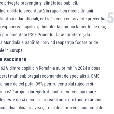
 ce privește prevenția și sănătatea publică.
ulnerabilitate accentuată în raport cu media Uniunii
icatorii educaționali, cât și în ceea ce privește prevenția,
 expunerea copiilor și tinerilor la comportamente de risc,
 parlamentarii PSD. Proiectul face trimitere și la
 Mondială a Sănătății privind reapariția focarelor de
le în Europa.
e vaccinare
ar 62% dintre copiii din România au primit în 2024 a doua
derat mult sub pragul recomandat de specialiști. OMS
cinare de cel puțin 95% pentru controlul rujeolei și
spun că Europa a înregistrat anul trecut cel mai mare
le peste două decenii, iar riscul unor noi focare rămâne
noua disciplină ar avea și rolul de a preveni consumul de