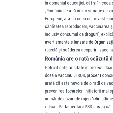
în domeniul educației, cât și în ceea
„România se află într-o situație de v
Europene, atât în ceea ce privește ind
sănătatea reproducerii, vaccinarea și
inclusiv consumul de droguri”, explică
avertismentele lansate de Organizația
rujeolă și scăderea acoperirii vaccina
România are o rată scăzută d
Potrivit datelor citate în proiect, do
doză a vaccinului ROR, procent consi
arată că este nevoie de o rată de vac
prevenirea focarelor. Inițiatorii mai 
număr de cazuri de rujeolă din ultime
ridicat. Parlamentarii PSD susțin că 