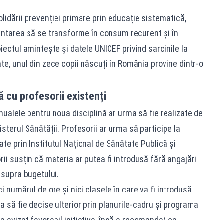
idării prevenției primare prin educație sistematică,
entarea să se transforme în consum recurent și în
roiectul amintește și datele UNICEF privind sarcinile la
tate, unul din zece copii născuți în România provine dintr-o
 cu profesorii existenți
ualele pentru noua disciplină ar urma să fie realizate de
sterul Sănătății. Profesorii ar urma să participe la
ate prin Institutul Național de Sănătate Publică și
orii susțin că materia ar putea fi introdusă fără angajări
supra bugetului.
 numărul de ore și nici clasele în care va fi introdusă
a să fie decise ulterior prin planurile-cadru și programa
a avizat favorabil inițiativa, însă a recomandat ca