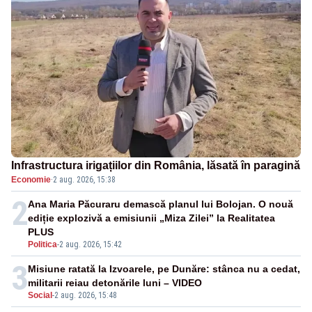
Infrastructura irigațiilor din România, lăsată în paragină
Economie
·
2 aug. 2026, 15:38
2
Ana Maria Păcuraru demască planul lui Bolojan. O nouă
ediție explozivă a emisiunii „Miza Zilei” la Realitatea
PLUS
Politica
-
2 aug. 2026, 15:42
3
Misiune ratată la Izvoarele, pe Dunăre: stânca nu a cedat,
militarii reiau detonările luni – VIDEO
Social
-
2 aug. 2026, 15:48