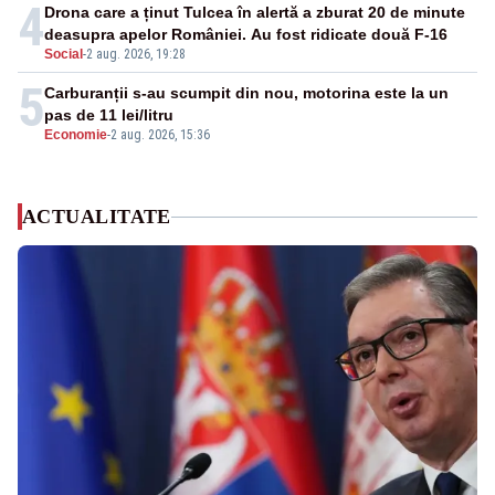
4
Drona care a ținut Tulcea în alertă a zburat 20 de minute
deasupra apelor României. Au fost ridicate două F-16
Social
-
2 aug. 2026, 19:28
5
Carburanții s-au scumpit din nou, motorina este la un
pas de 11 lei/litru
Economie
-
2 aug. 2026, 15:36
ACTUALITATE