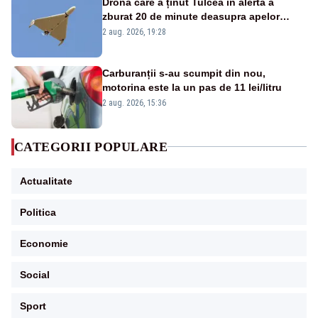
Drona care a ținut Tulcea în alertă a
zburat 20 de minute deasupra apelor
României. Au fost ridicate două F-16
2 aug. 2026, 19:28
Carburanții s-au scumpit din nou,
motorina este la un pas de 11 lei/litru
2 aug. 2026, 15:36
CATEGORII POPULARE
Actualitate
Politica
Economie
Social
Sport