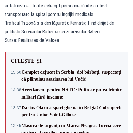
autoturisme. Toate cele opt persoane rănite au fost
transportate la spital pentru îngrijiri medicale.
Traficul în zonă s-a desfășurat alternativ, fiind dirijat de
polițiștii Serviciului Rutier și cei ai orașului Băbeni.
Sursa: Realitatea de Valcea
CITEȘTE ȘI
Complot dejucat în Serbia: doi bărbați, suspectați
15:50
că plănuiau asasinarea lui Vučić
Avertisment pentru NATO: Putin ar putea trimite
14:38
militari fără însemne
Darius Olaru a spart gheața în Belgia! Gol superb
13:37
pentru Union Saint-Gilloise
Măsură de urgență în Marea Neagră. Turcia cere
12:45
oprirea atacurilor asupra navelor