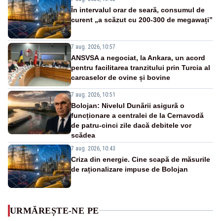
În intervalul orar de seară, consumul de
curent „a scăzut cu 200-300 de megawați”
7 aug. 2026, 10:57
ANSVSA a negociat, la Ankara, un acord
pentru facilitarea tranzitului prin Turcia al
carcaselor de ovine și bovine
7 aug. 2026, 10:51
Bolojan: Nivelul Dunării asigură o
funcționare a centralei de la Cernavodă
de patru-cinci zile dacă debitele vor
scădea
7 aug. 2026, 10:43
Criza din energie. Cine scapă de măsurile
de raționalizare impuse de Bolojan
URMĂREȘTE-NE PE