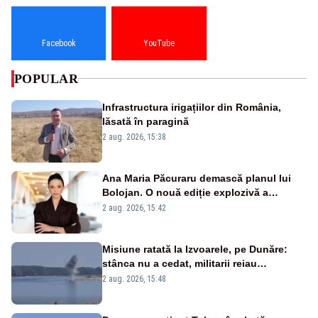
Facebook
YouTube
POPULAR
Infrastructura irigațiilor din România,
lăsată în paragină
2 aug. 2026, 15:38
Ana Maria Păcuraru demască planul lui
Bolojan. O nouă ediție explozivă a
emisiunii „Miza Zilei” la Realitatea PLUS
2 aug. 2026, 15:42
Misiune ratată la Izvoarele, pe Dunăre:
stânca nu a cedat, militarii reiau
detonările luni – VIDEO
2 aug. 2026, 15:48