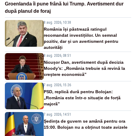
Groenlanda îi pune frână lui Trump. Avertisment dur
după planul de foraj
8 aug. 2026, 10:38
România își păstrează ratingul
recomandat investițiilor. Un semnal
pozitiv, dar și un avertisment pentru
autorități
8 aug. 2026, 08:51
Nicușor Dan, avertisment după decizia
Moody’s: „România trebuie să revină la
creștere economică”
7 aug. 2026, 15:26
PSD, replică dură pentru Bolojan:
„România este într-o situație de forță
majoră”
7 aug. 2026, 14:51
Ședința de guvern se amână pentru ora
15:00. Bolojan nu a obținut toate avizele