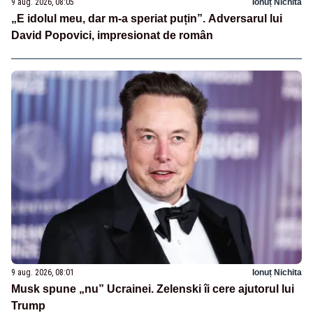
9 aug. 2026, 08:05
Ionuț Nichita
„E idolul meu, dar m-a speriat puțin”. Adversarul lui
David Popovici, impresionat de român
9 aug. 2026, 08:01
Ionuț Nichita
Musk spune „nu” Ucrainei. Zelenski îi cere ajutorul lui
Trump