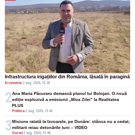
Infrastructura irigațiilor din România, lăsată în paragină
Economie
·
2 aug. 2026, 15:38
2
Ana Maria Păcuraru demască planul lui Bolojan. O nouă
ediție explozivă a emisiunii „Miza Zilei” la Realitatea
PLUS
Politica
-
2 aug. 2026, 15:42
3
Misiune ratată la Izvoarele, pe Dunăre: stânca nu a cedat,
militarii reiau detonările luni – VIDEO
Social
-
2 aug. 2026, 15:48