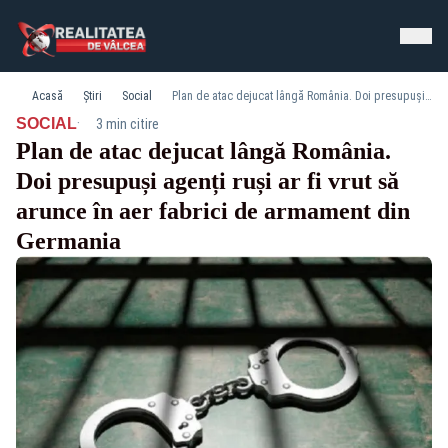
Acasă
Știri
Social
Plan de atac dejucat lângă România. Doi presupuși agenți ruși ar fi vrut să arunce în aer fabrici de armament din Germania
·
SOCIAL
3 min citire
Plan de atac dejucat lângă România.
Doi presupuși agenți ruși ar fi vrut să
arunce în aer fabrici de armament din
Germania