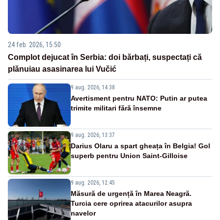
24 feb. 2026, 15:50
Complot dejucat în Serbia: doi bărbați, suspectați că
plănuiau asasinarea lui Vučić
9 aug. 2026, 14:38
Avertisment pentru NATO: Putin ar putea
trimite militari fără însemne
9 aug. 2026, 13:37
Darius Olaru a spart gheața în Belgia! Gol
superb pentru Union Saint-Gilloise
9 aug. 2026, 12:45
Măsură de urgență în Marea Neagră.
Turcia cere oprirea atacurilor asupra
navelor