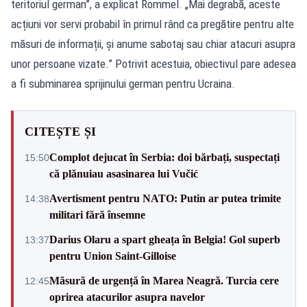
teritoriul german”, a explicat Rommel. „Mai degrabă, aceste
acțiuni vor servi probabil în primul rând ca pregătire pentru alte
măsuri de informații, și anume sabotaj sau chiar atacuri asupra
unor persoane vizate.” Potrivit acestuia, obiectivul pare adesea
a fi subminarea sprijinului german pentru Ucraina.
CITEȘTE ȘI
Complot dejucat în Serbia: doi bărbați, suspectați
15:50
că plănuiau asasinarea lui Vučić
Avertisment pentru NATO: Putin ar putea trimite
14:38
militari fără însemne
Darius Olaru a spart gheața în Belgia! Gol superb
13:37
pentru Union Saint-Gilloise
Măsură de urgență în Marea Neagră. Turcia cere
12:45
oprirea atacurilor asupra navelor