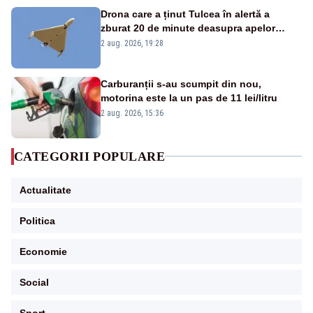
Drona care a ținut Tulcea în alertă a
zburat 20 de minute deasupra apelor
României. Au fost ridicate două F-16
2 aug. 2026, 19:28
Carburanții s-au scumpit din nou,
motorina este la un pas de 11 lei/litru
2 aug. 2026, 15:36
CATEGORII POPULARE
Actualitate
Politica
Economie
Social
Sport