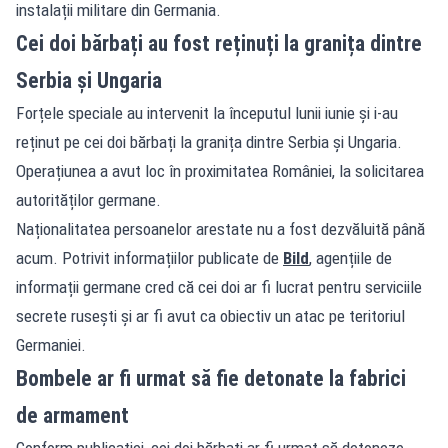
instalații militare din Germania.
Cei doi bărbați au fost reținuți la granița dintre
Serbia și Ungaria
Forțele speciale au intervenit la începutul lunii iunie și i-au
reținut pe cei doi bărbați la granița dintre Serbia și Ungaria.
Operațiunea a avut loc în proximitatea României, la solicitarea
autorităților germane.
Naționalitatea persoanelor arestate nu a fost dezvăluită până
acum. Potrivit informațiilor publicate de
Bild
, agențiile de
informații germane cred că cei doi ar fi lucrat pentru serviciile
secrete rusești și ar fi avut ca obiectiv un atac pe teritoriul
Germaniei.
Bombele ar fi urmat să fie detonate la fabrici
de armament
Conform publicației, cei doi bărbați ar fi urmat să detoneze