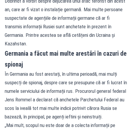
Dobrindt a vorbit despre dejucarea unui atac terorist din acest
an, care ar fi vizat o instalație germană. Mai multe persoane
suspectate de agențiile de informații germane că ar fi
transmis informații Rusiei sunt anchetate în prezent în
Germania. Printre acestea se află cetățeni din Ucraina și
Kazahstan.
Germania a făcut mai multe arestări în cazuri de
spionaj
În Germania au fost arestați, în ultima perioadă, mai mulți
suspecți de spionaj, despre care se presupune că ar fi lucrat în
numele serviciului de informații rus. Procurorul general federal
Jens Rommel a declarat că anchetele Parchetului Federal au
scos la iveală tot mai multe indicii potrivit cărora Rusia se
bazează, în principal, pe agenți ieftini și neinstruiți.
„Mai mult, scopul nu este doar de a colecta informații pe