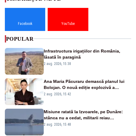
Facebook
YouTube
POPULAR
Infrastructura irigațiilor din România,
lăsată în paragină
2 aug. 2026, 15:38
Ana Maria Păcuraru demască planul lui
Bolojan. O nouă ediție explozivă a
emisiunii „Miza Zilei” la Realitatea PLUS
2 aug. 2026, 15:42
Misiune ratată la Izvoarele, pe Dunăre:
stânca nu a cedat, militarii reiau
detonările luni – VIDEO
2 aug. 2026, 15:48