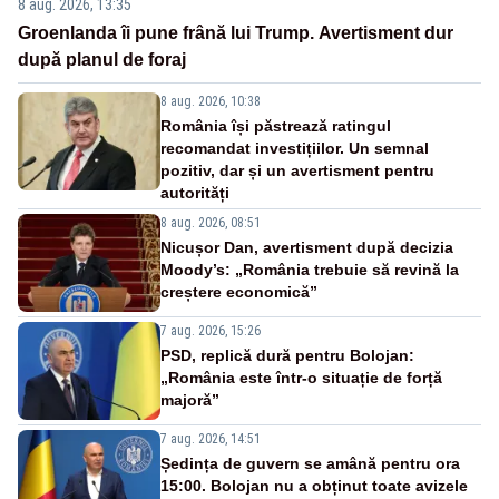
8 aug. 2026, 13:35
Groenlanda îi pune frână lui Trump. Avertisment dur
după planul de foraj
8 aug. 2026, 10:38
România își păstrează ratingul
recomandat investițiilor. Un semnal
pozitiv, dar și un avertisment pentru
autorități
8 aug. 2026, 08:51
Nicușor Dan, avertisment după decizia
Moody’s: „România trebuie să revină la
creștere economică”
7 aug. 2026, 15:26
PSD, replică dură pentru Bolojan:
„România este într-o situație de forță
majoră”
7 aug. 2026, 14:51
Ședința de guvern se amână pentru ora
15:00. Bolojan nu a obținut toate avizele