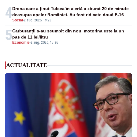
4
Drona care a ținut Tulcea în alertă a zburat 20 de minute
deasupra apelor României. Au fost ridicate două F-16
Social
-
2 aug. 2026, 19:28
5
Carburanții s-au scumpit din nou, motorina este la un
pas de 11 lei/litru
Economie
-
2 aug. 2026, 15:36
ACTUALITATE