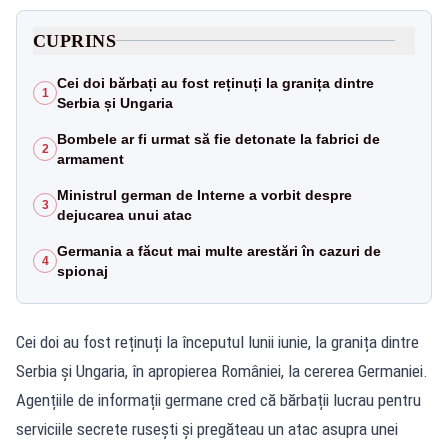
CUPRINS
Cei doi bărbați au fost reținuți la granița dintre
1
Serbia și Ungaria
Bombele ar fi urmat să fie detonate la fabrici de
2
armament
Ministrul german de Interne a vorbit despre
3
dejucarea unui atac
Germania a făcut mai multe arestări în cazuri de
4
spionaj
Cei doi au fost reținuți la începutul lunii iunie, la granița dintre
Serbia și Ungaria, în apropierea României, la cererea Germaniei.
Agențiile de informații germane cred că bărbații lucrau pentru
serviciile secrete rusești și pregăteau un atac asupra unei