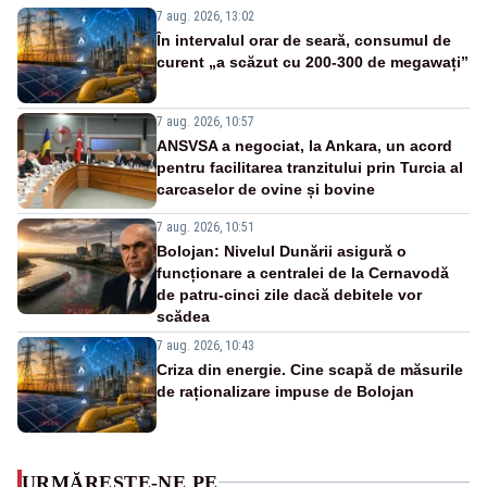
7 aug. 2026, 13:02
În intervalul orar de seară, consumul de
curent „a scăzut cu 200-300 de megawați”
7 aug. 2026, 10:57
ANSVSA a negociat, la Ankara, un acord
pentru facilitarea tranzitului prin Turcia al
carcaselor de ovine și bovine
7 aug. 2026, 10:51
Bolojan: Nivelul Dunării asigură o
funcționare a centralei de la Cernavodă
de patru-cinci zile dacă debitele vor
scădea
7 aug. 2026, 10:43
Criza din energie. Cine scapă de măsurile
de raționalizare impuse de Bolojan
URMĂREȘTE-NE PE