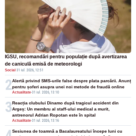
IGSU, recomandări pentru populație după avertizarea
de caniculă emisă de meteorologi
Social
·
31 iul. 2026, 12:51
2
Alertă privind SMS-urile false despre plata parcării. Anunț
pentru șoferi asupra unei noi metode de fraudă online
Actualitate
-
31 iul. 2026, 13:10
3
Reacția clubului Dinamo după tragicul accident din
Argeș: Un membru al staff-ului medical a murit,
antrenorul Adrian Ropotan este în spital
Actualitate
-
31 iul. 2026, 13:16
4
Sesiunea de toamnă a Bacalaureatului începe luni cu