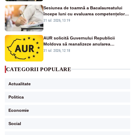
Sesiunea de toamnă a Bacalaureatului
începe luni cu evaluarea competențelor
orale la Limba română
31 iul. 2026, 13:19
AUR solicită Guvernului Republicii
Moldova să reanalizeze anularea
concertului de Ziua Limbii Române
31 iul. 2026, 12:18
CATEGORII POPULARE
Actualitate
Politica
Economie
Social