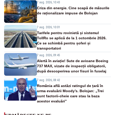
7 aug. 2026, 10:43
Criza din energie. Cine scapă de măsurile
de raționalizare impuse de Bolojan
7 aug. 2026, 10:01
Tarifele pentru rovinietă și sistemul
TollRo se aplică de la 1 octombrie 2026.
Ce se schimbă pentru șoferi și
transportatori
7 aug. 2026, 09:45
Alertă în aviație! Sute de avioane Boeing
737 MAX, vizate de inspecții obligatorii,
după descoperirea unor fisuri în fuselaj
7 aug. 2026, 08:42
România află astăzi ratingul de țară în
urma evaluării Moody’s. Bolojan: „Trei
sunt factorii-cheie care stau la baza
acestor evaluări”