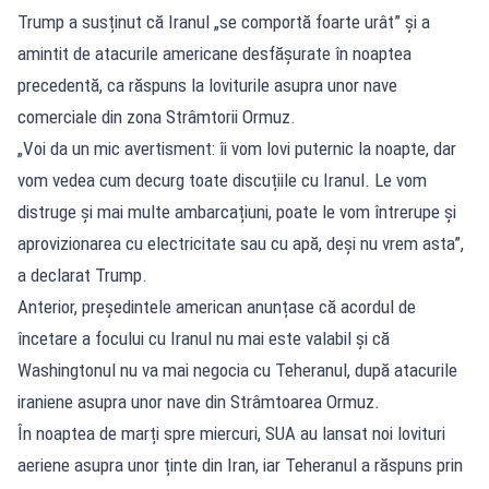
Trump a susținut că Iranul „se comportă foarte urât” și a
amintit de atacurile americane desfășurate în noaptea
precedentă, ca răspuns la loviturile asupra unor nave
comerciale din zona Strâmtorii Ormuz.
„Voi da un mic avertisment: îi vom lovi puternic la noapte, dar
vom vedea cum decurg toate discuțiile cu Iranul. Le vom
distruge și mai multe ambarcațiuni, poate le vom întrerupe și
aprovizionarea cu electricitate sau cu apă, deși nu vrem asta”,
a declarat Trump.
Anterior, președintele american anunțase că acordul de
încetare a focului cu Iranul nu mai este valabil și că
Washingtonul nu va mai negocia cu Teheranul, după atacurile
iraniene asupra unor nave din Strâmtoarea Ormuz.
În noaptea de marți spre miercuri, SUA au lansat noi lovituri
aeriene asupra unor ținte din Iran, iar Teheranul a răspuns prin