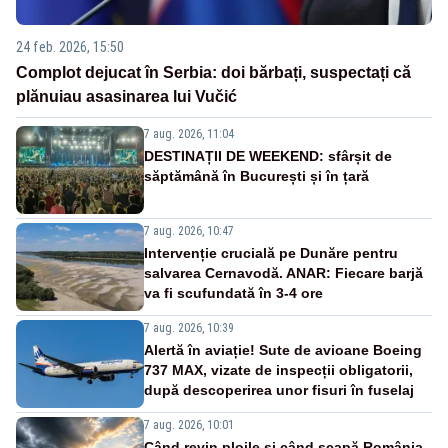
24 feb. 2026, 15:50
Complot dejucat în Serbia: doi bărbați, suspectați că
plănuiau asasinarea lui Vučić
7 aug. 2026, 11:04
DESTINAȚII DE WEEKEND: sfârșit de
săptămână în București și în țară
7 aug. 2026, 10:47
Intervenție crucială pe Dunăre pentru
salvarea Cernavodă. ANAR: Fiecare barjă
va fi scufundată în 3-4 ore
7 aug. 2026, 10:39
Alertă în aviație! Sute de avioane Boeing
737 MAX, vizate de inspecții obligatorii,
după descoperirea unor fisuri în fuselaj
7 aug. 2026, 10:01
Când revin ploile și când scapă România