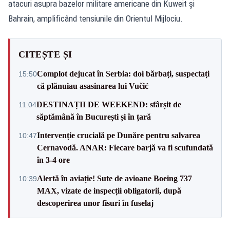
atacuri asupra bazelor militare americane din Kuweit și
Bahrain, amplificând tensiunile din Orientul Mijlociu.
CITEȘTE ȘI
Complot dejucat în Serbia: doi bărbați, suspectați
15:50
că plănuiau asasinarea lui Vučić
DESTINAȚII DE WEEKEND: sfârșit de
11:04
săptămână în București și în țară
Intervenție crucială pe Dunăre pentru salvarea
10:47
Cernavodă. ANAR: Fiecare barjă va fi scufundată
în 3-4 ore
Alertă în aviație! Sute de avioane Boeing 737
10:39
MAX, vizate de inspecții obligatorii, după
descoperirea unor fisuri în fuselaj