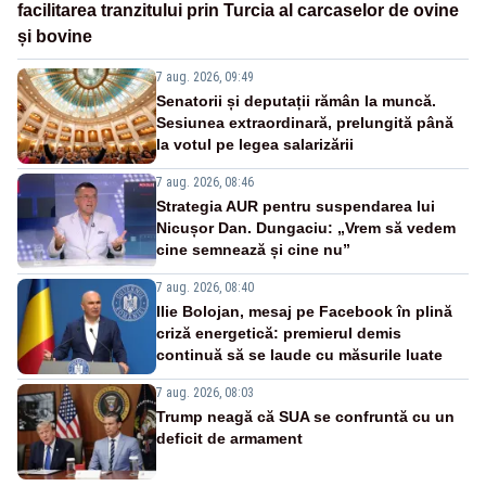
facilitarea tranzitului prin Turcia al carcaselor de ovine
și bovine
7 aug. 2026, 09:49
Senatorii și deputații rămân la muncă.
Sesiunea extraordinară, prelungită până
la votul pe legea salarizării
7 aug. 2026, 08:46
Strategia AUR pentru suspendarea lui
Nicușor Dan. Dungaciu: „Vrem să vedem
cine semnează și cine nu”
7 aug. 2026, 08:40
Ilie Bolojan, mesaj pe Facebook în plină
criză energetică: premierul demis
continuă să se laude cu măsurile luate
7 aug. 2026, 08:03
Trump neagă că SUA se confruntă cu un
deficit de armament