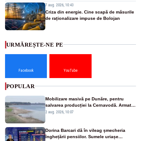
7 aug. 2026, 10:43
Criza din energie. Cine scapă de măsurile
de raționalizare impuse de Bolojan
URMĂREȘTE-NE PE
Facebook
YouTube
POPULAR
Mobilizare masivă pe Dunăre, pentru
salvarea producției la Cernavodă. Armata
va detona o stâncă și va devia apa
2 aug. 2026, 10:07
fluviului - IMAGINI AERIENE
Dorina Barcari dă în vileag șmecheria
înghețării pensiilor. Sumele uriașe