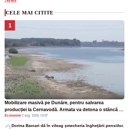
CELE MAI CITITE
1
Mobilizare masivă pe Dunăre, pentru salvarea
producției la Cernavodă. Armata va detona o stâncă și
Economie
·
2 aug. 2026, 10:07
va devia apa fluviului - IMAGINI AERIENE
Dorina Barcari dă în vileag șmecheria înghețării pensiilor.