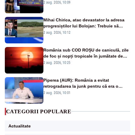
pierdute de fiecare român
2 aug. 2026, 10:09
Mihai Chirica, atac devastator la adresa
progresiștilor lui Bolojan: Trebuie să
protejăm și natura, dar nu șținem omaneii
2 aug. 2026, 10:12
în stare permanentă de alertă
România sub COD ROȘU de caniculă, zile
de foc și nopți tropicale în jumătate de
țară
2 aug. 2026, 10:25
Piperea (AUR): România a evitat
retrogradarea la junk pentru că era o
catastrofă pentru bănci și fondurile de
2 aug. 2026, 10:01
pensii
CATEGORII POPULARE
Actualitate