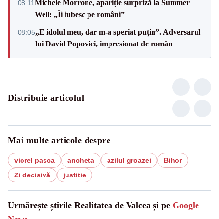
Michele Morrone, apariție surpriză la Summer
08:11
Well: „Îi iubesc pe români”
„E idolul meu, dar m-a speriat puțin”. Adversarul
08:05
lui David Popovici, impresionat de român
Distribuie articolul
Mai multe articole despre
viorel pasca
ancheta
azilul groazei
Bihor
Zi decisivă
justitie
Urmărește știrile Realitatea de Valcea și pe
Google
News