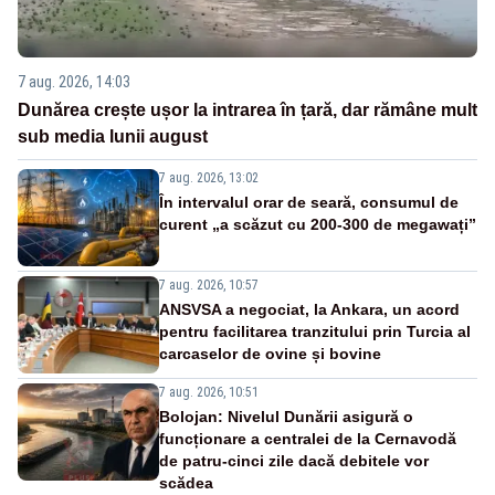
7 aug. 2026, 14:03
Dunărea crește ușor la intrarea în țară, dar rămâne mult
sub media lunii august
7 aug. 2026, 13:02
În intervalul orar de seară, consumul de
curent „a scăzut cu 200-300 de megawați”
7 aug. 2026, 10:57
ANSVSA a negociat, la Ankara, un acord
pentru facilitarea tranzitului prin Turcia al
carcaselor de ovine și bovine
7 aug. 2026, 10:51
Bolojan: Nivelul Dunării asigură o
funcționare a centralei de la Cernavodă
de patru-cinci zile dacă debitele vor
scădea