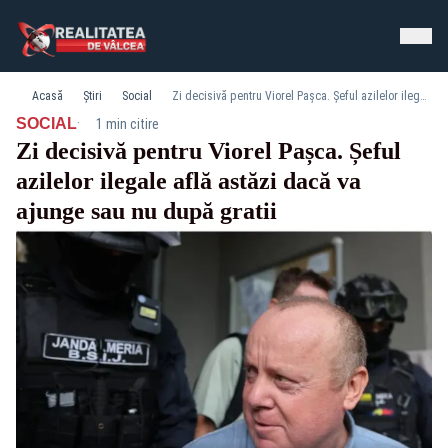
Acasă
Știri
Social
Zi decisivă pentru Viorel Pașca. Șeful azilelor ilegale află astăzi dacă va ajunge sau nu după gratii
·
SOCIAL
1 min citire
Zi decisivă pentru Viorel Pașca. Șeful
azilelor ilegale află astăzi dacă va
ajunge sau nu după gratii