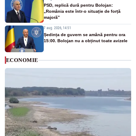
PSD, replică dură pentru Bolojan:
„România este într-o situație de forță
majoră”
7 aug. 2026, 14:51
Ședința de guvern se amână pentru ora
15:00. Bolojan nu a obținut toate avizele
ECONOMIE