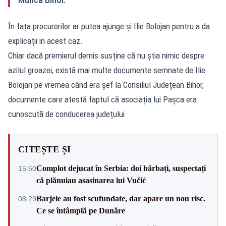
În fața procurorilor ar putea ajunge și Ilie Bolojan pentru a da
explicații in acest caz.
Chiar dacă premierul demis susține că nu știa nimic despre
azilul groazei, există mai multe documente semnate de Ilie
Bolojan pe vremea când era șef la Consiliul Județean Bihor,
documente care atestă faptul că asociația lui Pașca era
cunoscută de conducerea județului
CITEȘTE ȘI
Complot dejucat în Serbia: doi bărbați, suspectați
15:50
că plănuiau asasinarea lui Vučić
Barjele au fost scufundate, dar apare un nou risc.
08:29
Ce se întâmplă pe Dunăre