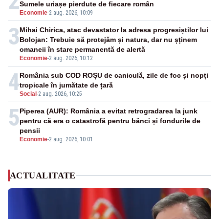
2
Sumele uriașe pierdute de fiecare român
Economie
-
2 aug. 2026, 10:09
3
Mihai Chirica, atac devastator la adresa progresiștilor lui
Bolojan: Trebuie să protejăm și natura, dar nu șținem
omaneii în stare permanentă de alertă
Economie
-
2 aug. 2026, 10:12
4
România sub COD ROȘU de caniculă, zile de foc și nopți
tropicale în jumătate de țară
Social
-
2 aug. 2026, 10:25
5
Piperea (AUR): România a evitat retrogradarea la junk
pentru că era o catastrofă pentru bănci și fondurile de
pensii
Economie
-
2 aug. 2026, 10:01
ACTUALITATE