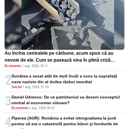
Au închis centralele pe cărbune, acum spun că au
nevoie de ele. Cum se pasează vina în plină criză
Economie
·
1 aug. 2026, 18:11
energetică
2
Dunărea a secat atât de mult încât a scos la suprafață
nave naziste din al doilea război mondial
Social
-
1 aug. 2026, 23:10
3
Daniel Udrescu: De ce patrimoniul va deveni conceptul
central al economiei viitoare?
Economie
-
2 aug. 2026, 09:22
4
Piperea (AUR): România a evitat retrogradarea la junk
pentru că era o catastrofă pentru bănci și fondurile de