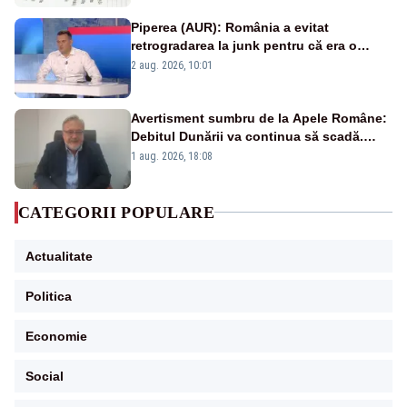
Piperea (AUR): România a evitat
retrogradarea la junk pentru că era o
catastrofă pentru bănci și fondurile de
2 aug. 2026, 10:01
pensii
Avertisment sumbru de la Apele Române:
Debitul Dunării va continua să scadă.
Cernavodă s-ar putea închide în 4 zile
1 aug. 2026, 18:08
CATEGORII POPULARE
Actualitate
Politica
Economie
Social