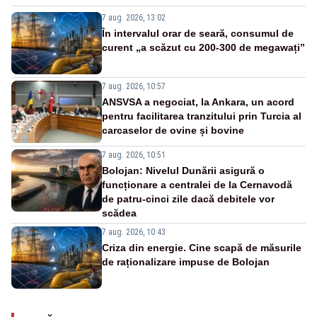
7 aug. 2026, 13:02
În intervalul orar de seară, consumul de
curent „a scăzut cu 200-300 de megawați”
7 aug. 2026, 10:57
ANSVSA a negociat, la Ankara, un acord
pentru facilitarea tranzitului prin Turcia al
carcaselor de ovine și bovine
7 aug. 2026, 10:51
Bolojan: Nivelul Dunării asigură o
funcționare a centralei de la Cernavodă
de patru-cinci zile dacă debitele vor
scădea
7 aug. 2026, 10:43
Criza din energie. Cine scapă de măsurile
de raționalizare impuse de Bolojan