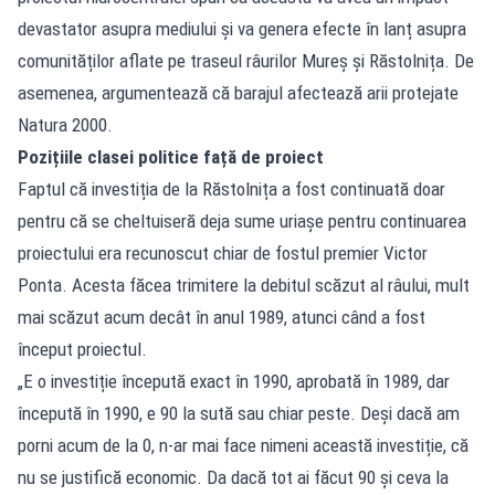
devastator asupra mediului și va genera efecte în lanț asupra
comunităților aflate pe traseul râurilor Mureș și Răstolnița. De
asemenea, argumentează că barajul afectează arii protejate
Natura 2000.
Pozițiile clasei politice față de proiect
Faptul că investiția de la Răstolnița a fost continuată doar
pentru că se cheltuiseră deja sume uriașe pentru continuarea
proiectului era recunoscut chiar de fostul premier Victor
Ponta. Acesta făcea trimitere la debitul scăzut al râului, mult
mai scăzut acum decât în anul 1989, atunci când a fost
început proiectul.
„E o investiție începută exact în 1990, aprobată în 1989, dar
începută în 1990, e 90 la sută sau chiar peste. Deși dacă am
porni acum de la 0, n-ar mai face nimeni această investiție, că
nu se justifică economic. Da dacă tot ai făcut 90 și ceva la