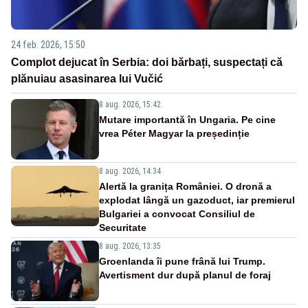
24 feb. 2026, 15:50
Complot dejucat în Serbia: doi bărbați, suspectați că
plănuiau asasinarea lui Vučić
8 aug. 2026, 15:42
Mutare importantă în Ungaria. Pe cine
vrea Péter Magyar la președinție
8 aug. 2026, 14:34
Alertă la granița României. O dronă a
explodat lângă un gazoduct, iar premierul
Bulgariei a convocat Consiliul de
Securitate
8 aug. 2026, 13:35
Groenlanda îi pune frână lui Trump.
Avertisment dur după planul de foraj