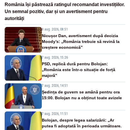
România își păstrează ratingul recomandat investițiilor.
Un semnal pozitiv, dar și un avertisment pentru
autorități
8 aug. 2026, 08:51
Nicușor Dan, avertisment după decizia
Moody’s: „România trebuie să revină la
creștere economică”
7 aug. 2026, 15:26
PSD, replică dură pentru Bolojan:
„România este într-o situație de forță
majoră”
7 aug. 2026, 14:51
Ședința de guvern se amână pentru ora
15:00. Bolojan nu a obținut toate avizele
7 aug. 2026, 11:51
Bolojan, despre legea salarizării: „Ar
putea fi adoptată în perioada următoare.