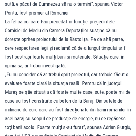
sută, e păcat de Dumnezeu să nu o termini”, spunea Victor
Ponta, fost premier al României.
La fel ca cei care l-au precedat în funcție, președintele
Comisiei de Mediu din Camera Deputaților susține că nu
dorește oprirea proiectului de la Răstolița. Pe de altă parte,
cere respectarea legii și reclamă că de-a lungul timpului ar fi
fost sustrași foarte mulți bani și materiale. Situație care, în
opinia sa, ar trebui investigată.
„Eu nu consider că ar trebui oprit proiectul, dar trebuie făcut o
evaluare foarte clară la situația reală. Pentru că în județul
Mureș se știe situația că foarte multe case, sute, poate mii de
case au fost construite cu beton de la Baraj. Din sutele de
milioane de euro care au fost direcționate din banii românilor în
acel baraj cu scopul de producție de energie, nu se regăsesc
toți banii acolo. Foarte mulți s-au furat”, spunea Adrian Giurgiu,
deputat USR, președintele Comisiei de Mediu din Camera