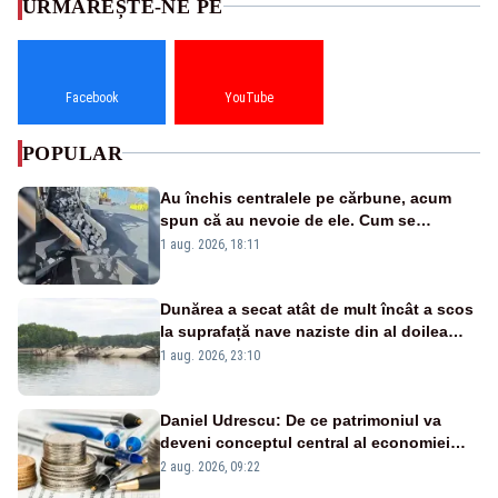
URMĂREȘTE-NE PE
Facebook
YouTube
POPULAR
Au închis centralele pe cărbune, acum
spun că au nevoie de ele. Cum se
pasează vina în plină criză energetică
1 aug. 2026, 18:11
Dunărea a secat atât de mult încât a scos
la suprafață nave naziste din al doilea
război mondial
1 aug. 2026, 23:10
Daniel Udrescu: De ce patrimoniul va
deveni conceptul central al economiei
viitoare?
2 aug. 2026, 09:22