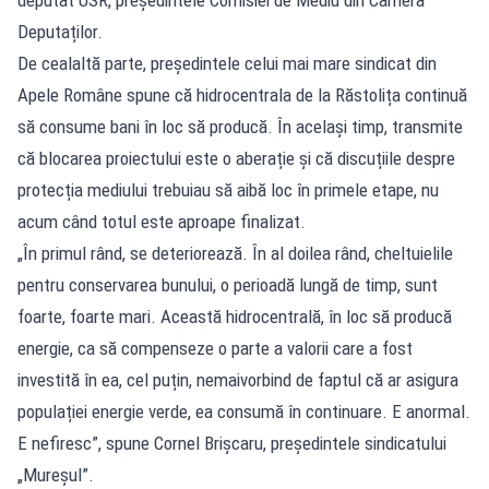
Deputaților.
De cealaltă parte, președintele celui mai mare sindicat din
Apele Române spune că hidrocentrala de la Răstolița continuă
să consume bani în loc să producă. În același timp, transmite
că blocarea proiectului este o aberație și că discuțiile despre
protecția mediului trebuiau să aibă loc în primele etape, nu
acum când totul este aproape finalizat.
„În primul rând, se deteriorează. În al doilea rând, cheltuielile
pentru conservarea bunului, o perioadă lungă de timp, sunt
foarte, foarte mari. Această hidrocentrală, în loc să producă
energie, ca să compenseze o parte a valorii care a fost
investită în ea, cel puțin, nemaivorbind de faptul că ar asigura
populației energie verde, ea consumă în continuare. E anormal.
E nefiresc”, spune Cornel Brișcaru, președintele sindicatului
„Mureșul”.