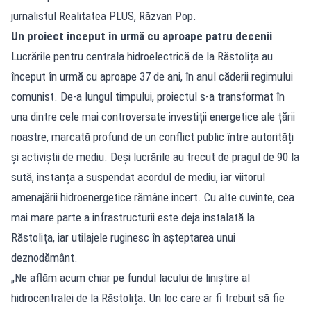
jurnalistul Realitatea PLUS, Răzvan Pop.
Un proiect început în urmă cu aproape patru decenii
Lucrările pentru centrala hidroelectrică de la Răstolița au
început în urmă cu aproape 37 de ani, în anul căderii regimului
comunist. De-a lungul timpului, proiectul s-a transformat în
una dintre cele mai controversate investiții energetice ale țării
noastre, marcată profund de un conflict public între autorități
și activiștii de mediu. Deși lucrările au trecut de pragul de 90 la
sută, instanța a suspendat acordul de mediu, iar viitorul
amenajării hidroenergetice rămâne incert. Cu alte cuvinte, cea
mai mare parte a infrastructurii este deja instalată la
Răstolița, iar utilajele ruginesc în așteptarea unui
deznodământ.
„Ne aflăm acum chiar pe fundul lacului de liniștire al
hidrocentralei de la Răstolița. Un loc care ar fi trebuit să fie