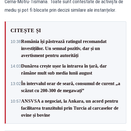
Cerna-Motru-Tismana. Toate sunt contestate de activiștii de
mediu și pot fi blocate prin decizii similare ale instanțelor.
CITEȘTE ȘI
România își păstrează ratingul recomandat
10:38
investițiilor. Un semnal pozitiv, dar și un
avertisment pentru autorități
Dunărea crește ușor la intrarea în țară, dar
14:03
rămâne mult sub media lunii august
În intervalul orar de seară, consumul de curent „a
13:02
scăzut cu 200-300 de megawați”
ANSVSA a negociat, la Ankara, un acord pentru
10:57
facilitarea tranzitului prin Turcia al carcaselor de
ovine și bovine