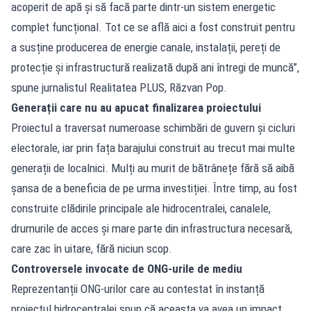
acoperit de apă și să facă parte dintr-un sistem energetic
complet funcțional. Tot ce se află aici a fost construit pentru
a susține producerea de energie canale, instalații, pereți de
protecție și infrastructură realizată după ani întregi de muncă”,
spune jurnalistul Realitatea PLUS, Răzvan Pop.
Generații care nu au apucat finalizarea proiectului
Proiectul a traversat numeroase schimbări de guvern și cicluri
electorale, iar prin fața barajului construit au trecut mai multe
generații de localnici. Mulți au murit de bătrânețe fără să aibă
șansa de a beneficia de pe urma investiției. Între timp, au fost
construite clădirile principale ale hidrocentralei, canalele,
drumurile de acces și mare parte din infrastructura necesară,
care zac în uitare, fără niciun scop.
Controversele invocate de ONG-urile de mediu
Reprezentanții ONG-urilor care au contestat în instanță
proiectul hidrocentralei spun că aceasta va avea un impact