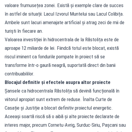
valoare frumusețea zonei. Există și exemple clare de succes
în astfel de situații: Lacul Izvorul Muntelui sau Lacul Colibița.
Ambele sunt lacuri amenajate artificial și atrag zeci de mii de
turiști în fiecare an.
Valoarea investiției în hidrocentrala de la Răstolița este de
aproape 12 miliarde de lei. Fiindcă totul este blocat, există
riscul iminent ca fondurile pompate în proiect să se
transforme într-o gaură neagră, suportată direct din banii
contribuabililor.
Blocajul definitiv și efectele asupra altor proiecte
Șansele ca hidrocentrala Răstolița să devină funcțională în
viitorul apropiat sunt extrem de reduse. Înalta Curte de
Casație și Justiție a blocat definitiv proiectul energetic.
Aceeași soartă riscă să o aibă și alte proiecte declarate de
interes major, precum Cornetu-Avrig, Surduc-Siriu, Pașcani sau