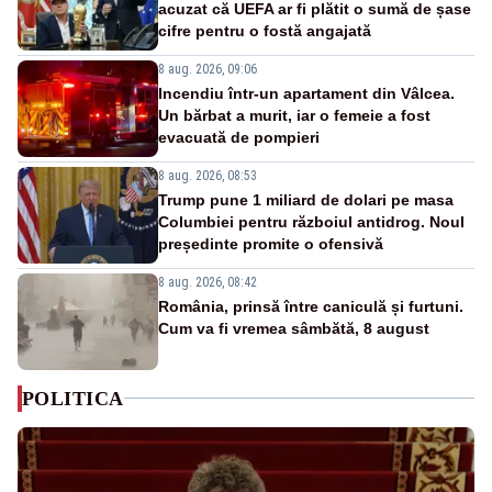
acuzat că UEFA ar fi plătit o sumă de șase
cifre pentru o fostă angajată
8 aug. 2026, 09:06
Incendiu într-un apartament din Vâlcea.
Un bărbat a murit, iar o femeie a fost
evacuată de pompieri
8 aug. 2026, 08:53
Trump pune 1 miliard de dolari pe masa
Columbiei pentru războiul antidrog. Noul
președinte promite o ofensivă
8 aug. 2026, 08:42
România, prinsă între caniculă și furtuni.
Cum va fi vremea sâmbătă, 8 august
POLITICA