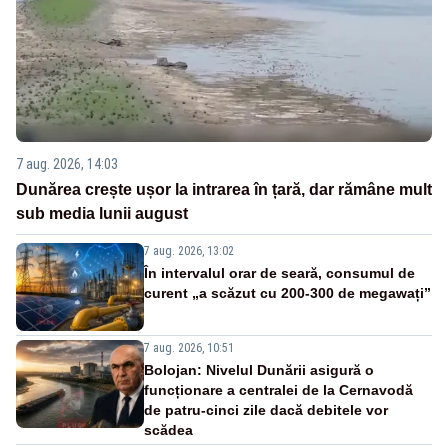
7 aug. 2026, 14:03
Dunărea crește ușor la intrarea în țară, dar rămâne mult
sub media lunii august
7 aug. 2026, 13:02
În intervalul orar de seară, consumul de
curent „a scăzut cu 200-300 de megawați”
7 aug. 2026, 10:51
Bolojan: Nivelul Dunării asigură o
funcționare a centralei de la Cernavodă
de patru-cinci zile dacă debitele vor
scădea