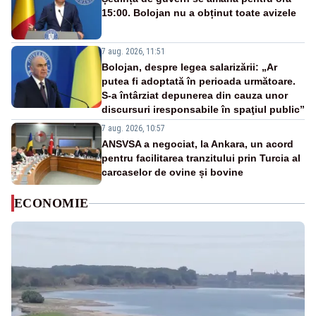
15:00. Bolojan nu a obținut toate avizele
7 aug. 2026, 11:51
Bolojan, despre legea salarizării: „Ar
putea fi adoptată în perioada următoare.
S-a întârziat depunerea din cauza unor
discursuri iresponsabile în spaţiul public”
7 aug. 2026, 10:57
ANSVSA a negociat, la Ankara, un acord
pentru facilitarea tranzitului prin Turcia al
carcaselor de ovine și bovine
ECONOMIE