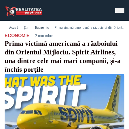
Acasă
Știri
Economie
Prima victimă americană a războiului din Orientul Mijlociu. Spirit Airlines, una dintre cele mai mari companii, și-a închis porțile
·
ECONOMIE
2 min citire
Prima victimă americană a războiului
din Orientul Mijlociu. Spirit Airlines,
una dintre cele mai mari companii, și-a
închis porțile