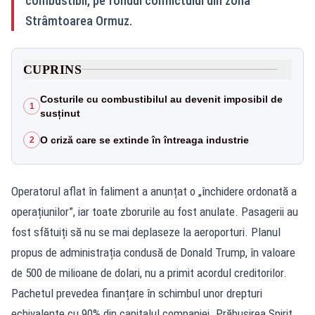
combustibil, pe fondul conflictului din zona
Strâmtoarea Ormuz.
CUPRINS
Costurile cu combustibilul au devenit imposibil de
1
susținut
O criză care se extinde în întreaga industrie
2
Operatorul aflat în faliment a anunțat o „închidere ordonată a
operațiunilor”, iar toate zborurile au fost anulate. Pasagerii au
fost sfătuiți să nu se mai deplaseze la aeroporturi. Planul
propus de administrația condusă de Donald Trump, în valoare
de 500 de milioane de dolari, nu a primit acordul creditorilor.
Pachetul prevedea finanțare în schimbul unor drepturi
echivalente cu 90% din capitalul companiei. Prăbușirea Spirit