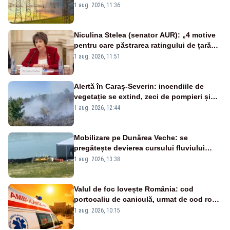
Analiză Realitatea Plus
1 aug. 2026, 11:36
Niculina Stelea (senator AUR): „4 motive
pentru care păstrarea ratingului de țară
nu este o reușită pentru Guvernul
1 aug. 2026, 11:51
Bolojan”
Alertă în Caraș-Severin: incendiile de
vegetație se extind, zeci de pompieri și
silvicultori se luptă cu flăcările - VIDEO
1 aug. 2026, 12:44
Mobilizare pe Dunărea Veche: se
pregătește devierea cursului fluviului
către Cernavodă – VIDEO
1 aug. 2026, 13:38
Valul de foc lovește România: cod
portocaliu de caniculă, urmat de cod roșu
duminică. Temperaturile urcă spre 40°C
1 aug. 2026, 10:15