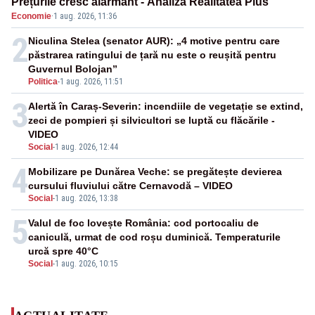
Prețurile cresc alarmant - Analiză Realitatea Plus
Economie
·
1 aug. 2026, 11:36
2
Niculina Stelea (senator AUR): „4 motive pentru care
păstrarea ratingului de țară nu este o reușită pentru
Guvernul Bolojan”
Politica
-
1 aug. 2026, 11:51
3
Alertă în Caraș-Severin: incendiile de vegetație se extind,
zeci de pompieri și silvicultori se luptă cu flăcările -
VIDEO
Social
-
1 aug. 2026, 12:44
4
Mobilizare pe Dunărea Veche: se pregătește devierea
cursului fluviului către Cernavodă – VIDEO
Social
-
1 aug. 2026, 13:38
5
Valul de foc lovește România: cod portocaliu de
caniculă, urmat de cod roșu duminică. Temperaturile
urcă spre 40°C
Social
-
1 aug. 2026, 10:15