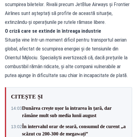
scumpirea biletelor. Rivalii precum JetBlue Airways și Frontier
Airlines sunt așteptați să profite de această situație,
extinzându-și operațiunile pe rutele rămase libere.
O criză care se extinde în întreaga industrie
Situația vine într-un moment dificil pentru transportul aerian
global, afectat de scumpirea energiei și de tensiunile din
Orientul Mijlociu. Specialiștii avertizează că, dacă prețurile la
combustibil rămân ridicate, și alte companii vulnerabile ar
putea ajunge în dificultate sau chiar în incapacitate de plată.
CITEȘTE ȘI
Dunărea crește ușor la intrarea în țară, dar
14:03
rămâne mult sub media lunii august
În intervalul orar de seară, consumul de curent „a
13:02
scăzut cu 200-300 de megawați”