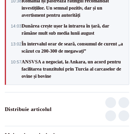
România își păstrează ratingul recomandat
10:38
investițiilor. Un semnal pozitiv, dar și un
avertisment pentru autorități
Dunărea crește ușor la intrarea în țară, dar
14:03
rămâne mult sub media lunii august
În intervalul orar de seară, consumul de curent „a
13:02
scăzut cu 200-300 de megawați”
ANSVSA a negociat, la Ankara, un acord pentru
10:57
facilitarea tranzitului prin Turcia al carcaselor de
ovine și bovine
Distribuie articolul