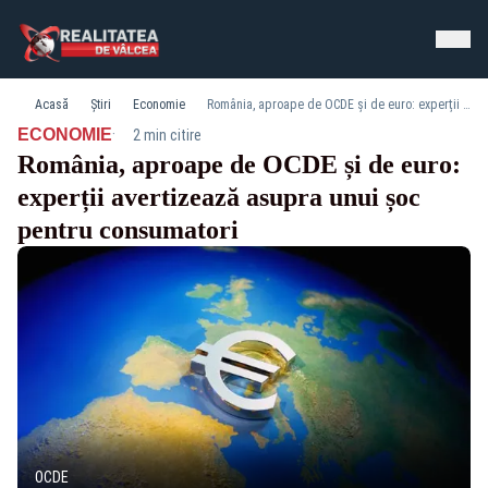
Acasă
Știri
Economie
România, aproape de OCDE și de euro: experții avertizează asupra unui șoc pentru consumatori
·
ECONOMIE
2 min citire
România, aproape de OCDE și de euro:
experții avertizează asupra unui șoc
pentru consumatori
OCDE