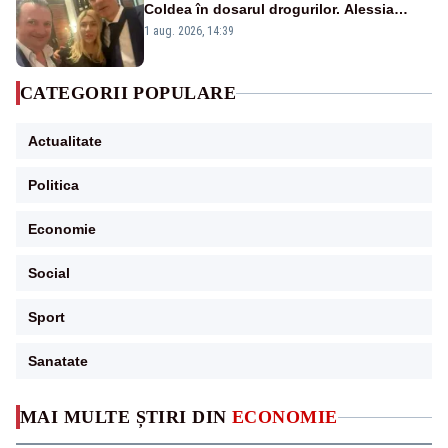
Coldea în dosarul drogurilor. Alessia
Păcuraru explică decizia magistraților
1 aug. 2026, 14:39
CATEGORII POPULARE
Actualitate
Politica
Economie
Social
Sport
Sanatate
MAI MULTE ȘTIRI DIN
ECONOMIE