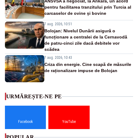
ANSVSA a negociat, la Ankara, un acord
pentru facilitarea tranzitului prin Turcia al
carcaselor de ovine și bovine
7 aug. 2026, 10:51
Bolojan: Nivelul Dunării asigură o
funcționare a centralei de la Cernavodă
de patru-cinci zile dacă debitele vor
scădea
7 aug. 2026, 10:43
Criza din energie. Cine scapă de măsurile
de raționalizare impuse de Bolojan
URMĂREȘTE-NE PE
Facebook
YouTube
POPULAR