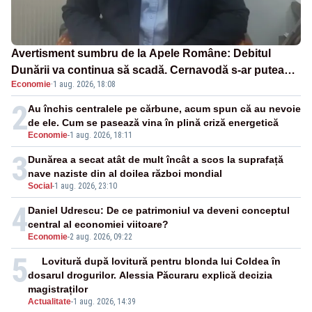
Avertisment sumbru de la Apele Române: Debitul
Dunării va continua să scadă. Cernavodă s-ar putea
Economie
·
1 aug. 2026, 18:08
închide în 4 zile
2
Au închis centralele pe cărbune, acum spun că au nevoie
de ele. Cum se pasează vina în plină criză energetică
Economie
-
1 aug. 2026, 18:11
3
Dunărea a secat atât de mult încât a scos la suprafață
nave naziste din al doilea război mondial
Social
-
1 aug. 2026, 23:10
4
Daniel Udrescu: De ce patrimoniul va deveni conceptul
central al economiei viitoare?
Economie
-
2 aug. 2026, 09:22
5
Lovitură după lovitură pentru blonda lui Coldea în
dosarul drogurilor. Alessia Păcuraru explică decizia
magistraților
Actualitate
-
1 aug. 2026, 14:39