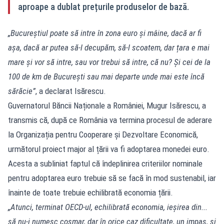
aproape a dublat prețurile produselor de bază.
„Bucureștiul poate să intre în zona euro și mâine, dacă ar fi
așa, dacă ar putea să-l decupăm, să-l scoatem, dar țara e mai
mare și vor să intre, sau vor trebui să intre, că nu? Și cei de la
100 de km de București sau mai departe unde mai este încă
sărăcie”
, a declarat Isărescu.
Guvernatorul Băncii Naționale a României, Mugur Isărescu, a
transmis că, după ce România va termina procesul de aderare
la Organizația pentru Cooperare și Dezvoltare Economică,
următorul proiect major al țării va fi adoptarea monedei euro.
Acesta a subliniat faptul că îndeplinirea criteriilor nominale
pentru adoptarea euro trebuie să se facă în mod sustenabil, iar
înainte de toate trebuie echilibrată economia țării.
„Atunci, terminat OECD-ul, echilibrată economia, ieșirea din...
să nu-i numesc coșmar, dar în orice caz dificultate, un impas, și