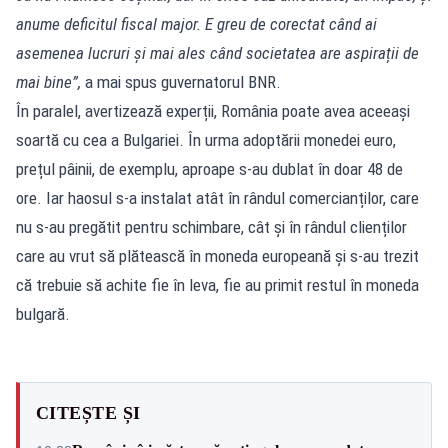
anume deficitul fiscal major. E greu de corectat când ai
asemenea lucruri și mai ales când societatea are aspirații de
mai bine”,
a mai spus guvernatorul BNR.
În paralel, avertizează experții, România poate avea aceeași
soartă cu cea a Bulgariei. În urma adoptării monedei euro,
prețul pâinii, de exemplu, aproape s-au dublat în doar 48 de
ore. Iar haosul s-a instalat atât în rândul comercianților, care
nu s-au pregătit pentru schimbare, cât și în rândul clienților
care au vrut să plătească în moneda europeană și s-au trezit
că trebuie să achite fie în leva, fie au primit restul în moneda
bulgară.
CITEȘTE ȘI