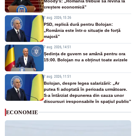
Moody’s: „România trebuie să revină la
creștere economică”
7 aug. 2026, 15:26
PSD, replică dură pentru Bolojan:
„România este într-o situație de forță
majoră”
7 aug. 2026, 14:51
Ședința de guvern se amână pentru ora
15:00. Bolojan nu a obținut toate avizele
7 aug. 2026, 11:51
Bolojan, despre legea salarizării: „Ar
putea fi adoptată în perioada următoare.
S-a întârziat depunerea din cauza unor
discursuri iresponsabile în spaţiul public”
ECONOMIE