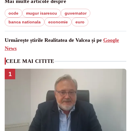
Mai multe articole despre
ocde
mugur isarescu
guvernator
banca nationala
economie
euro
Urmărește știrile Realitatea de Valcea și pe
Google
News
CELE MAI CITITE
1