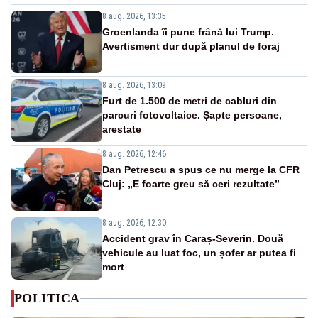
8 aug. 2026, 13:35
Groenlanda îi pune frână lui Trump.
Avertisment dur după planul de foraj
8 aug. 2026, 13:09
Furt de 1.500 de metri de cabluri din
parcuri fotovoltaice. Șapte persoane,
arestate
8 aug. 2026, 12:46
Dan Petrescu a spus ce nu merge la CFR
Cluj: „E foarte greu să ceri rezultate”
8 aug. 2026, 12:30
Accident grav în Caraș-Severin. Două
vehicule au luat foc, un șofer ar putea fi
mort
POLITICA