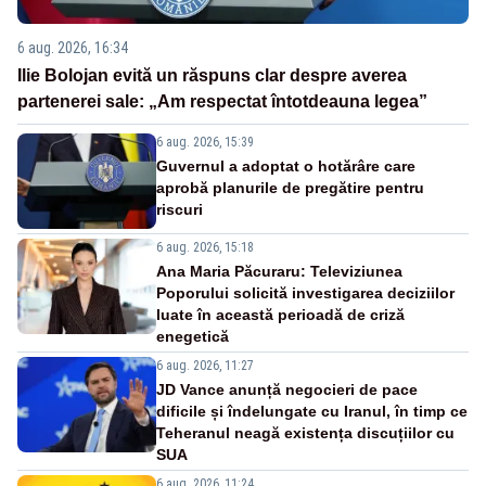
6 aug. 2026, 16:34
Ilie Bolojan evită un răspuns clar despre averea
partenerei sale: „Am respectat întotdeauna legea”
6 aug. 2026, 15:39
Guvernul a adoptat o hotărâre care
aprobă planurile de pregătire pentru
riscuri
6 aug. 2026, 15:18
Ana Maria Păcuraru: Televiziunea
Poporului solicită investigarea deciziilor
luate în această perioadă de criză
enegetică
6 aug. 2026, 11:27
JD Vance anunță negocieri de pace
dificile și îndelungate cu Iranul, în timp ce
Teheranul neagă existența discuțiilor cu
SUA
6 aug. 2026, 11:24