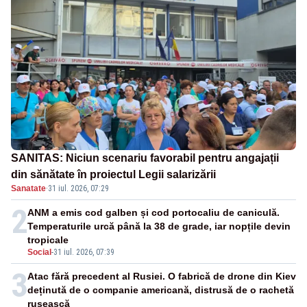
SANITAS: Niciun scenariu favorabil pentru angajații
din sănătate în proiectul Legii salarizării
Sanatate
·
31 iul. 2026, 07:29
2
ANM a emis cod galben și cod portocaliu de caniculă.
Temperaturile urcă până la 38 de grade, iar nopțile devin
tropicale
Social
-
31 iul. 2026, 07:39
3
Atac fără precedent al Rusiei. O fabrică de drone din Kiev
deținută de o companie americană, distrusă de o rachetă
rusească