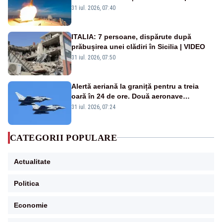
americană, distrusă de o rachetă
31 iul. 2026, 07:40
rusească
ITALIA: 7 persoane, dispărute după
prăbușirea unei clădiri în Sicilia | VIDEO
31 iul. 2026, 07:50
Alertă aeriană la graniță pentru a treia
oară în 24 de ore. Două aeronave
Eurofighter britanice au fost ridicate de la
31 iul. 2026, 07:24
sol
CATEGORII POPULARE
Actualitate
Politica
Economie