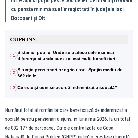
între 360 si puțin peste 500 de lei. Cei mai ulți români
cu pensia minimă sunt înregistrați în județele Iași,
Botoșani și Olt.
CUPRINS
Sistemul public: Unde se plătesc cele mai mari
1
diferențe și unde sunt cei mai mulți beneficiari
Situația pensionarilor agricultori: Sprijin mediu de
2
362 de lei
Ce este și cum se acordă indemnizația socială?
3
Numărul total al românilor care beneficiază de indemnizația
socială pentru pensionari a ajuns, în luna mai 2026, la un total
de 882.177 de persoane. Datele centralizate de Casa
Națională de Pensii Publice (CNPP) indică o creștere discretă,