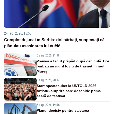
24 feb. 2026, 15:50
Complot dejucat în Serbia: doi bărbați, suspectați că
plănuiau asasinarea lui Vučić
6 aug. 2026, 21:39
Vremea a făcut prăpăd după caniculă. Doi
bărbați au murit loviți de trăsnet în râul
Mureș
6 aug. 2026, 20:17
Start spectaculos la UNTOLD 2026.
Artistul-surpriză care deschide prima
seară de festival
6 aug. 2026, 19:56
Planul decisiv pentru salvarea