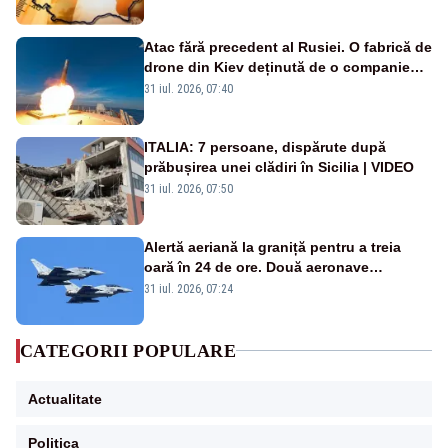
Atac fără precedent al Rusiei. O fabrică de
drone din Kiev deținută de o companie
americană, distrusă de o rachetă
31 iul. 2026, 07:40
rusească
ITALIA: 7 persoane, dispărute după
prăbușirea unei clădiri în Sicilia | VIDEO
31 iul. 2026, 07:50
Alertă aeriană la graniță pentru a treia
oară în 24 de ore. Două aeronave
Eurofighter britanice au fost ridicate de la
31 iul. 2026, 07:24
sol
CATEGORII POPULARE
Actualitate
Politica