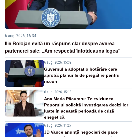
6 aug. 2026, 16:34
Ilie Bolojan evită un răspuns clar despre averea
partenerei sale: „Am respectat întotdeauna legea”
6 aug. 2026, 15:39
Guvernul a adoptat o hotărâre care
aprobă planurile de pregătire pentru
riscuri
6 aug. 2026, 15:18
Ana Maria Păcuraru: Televiziunea
Poporului solicită investigarea deciziilor
luate în această perioadă de criză
enegetică
6 aug. 2026, 11:27
JD Vance anunță negocieri de pace