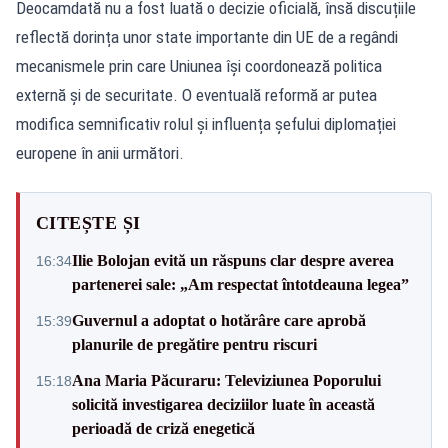
Deocamdată nu a fost luată o decizie oficială, însă discuțiile
reflectă dorința unor state importante din UE de a regândi
mecanismele prin care Uniunea își coordonează politica
externă și de securitate. O eventuală reformă ar putea
modifica semnificativ rolul și influența șefului diplomației
europene în anii următori.
CITEȘTE ȘI
Ilie Bolojan evită un răspuns clar despre averea
16:34
partenerei sale: „Am respectat întotdeauna legea”
Guvernul a adoptat o hotărâre care aprobă
15:39
planurile de pregătire pentru riscuri
Ana Maria Păcuraru: Televiziunea Poporului
15:18
solicită investigarea deciziilor luate în această
perioadă de criză enegetică