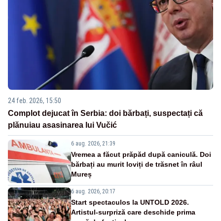
24 feb. 2026, 15:50
Complot dejucat în Serbia: doi bărbați, suspectați că
plănuiau asasinarea lui Vučić
6 aug. 2026, 21:39
Vremea a făcut prăpăd după caniculă. Doi
bărbați au murit loviți de trăsnet în râul
Mureș
6 aug. 2026, 20:17
Start spectaculos la UNTOLD 2026.
Artistul-surpriză care deschide prima