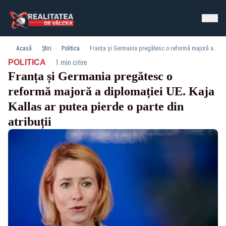
Acasă
Știri
Politica
Franța și Germania pregătesc o reformă majoră a diplomației UE. Kaja Kallas ar putea pierde o parte din atribuții
·
POLITICA
1 min citire
Franța și Germania pregătesc o
reformă majoră a diplomației UE. Kaja
Kallas ar putea pierde o parte din
atribuții