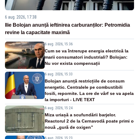
6 aug. 2026, 17:38
Ilie Bolojan anunță ieftinirea carburanților: Petromidia
revine la capacitate maximă
6 aug. 2026, 15:36
Cum se va întrerupe energia electrică la
marii consumatori industriali? Bolojan:
Nu vor exista compensații
6 aug. 2026, 15:33
Bolojan anunță restricțiile de consum
energetic. Centralele pe combustibili
fosili, repornite. La ore de vârf se va apela
la importuri - LIVE TEXT
6 aug. 2026, 15:24
Miza uriașă a scufundării barjelor.
Reactorul 2 de la Cernavodă poate primi o
nouă „gură de oxigen”
6 aug. 2026, 15:23