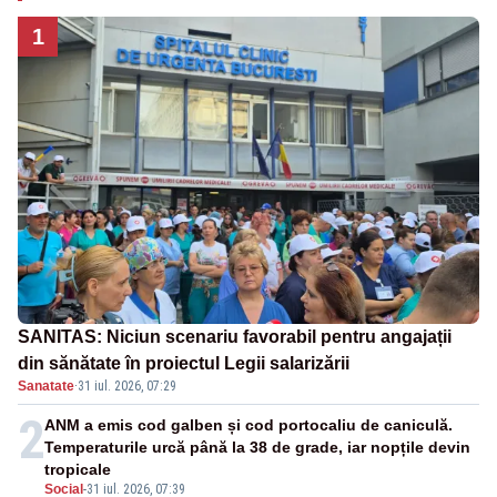
1
SANITAS: Niciun scenariu favorabil pentru angajații
din sănătate în proiectul Legii salarizării
Sanatate
·
31 iul. 2026, 07:29
2
ANM a emis cod galben și cod portocaliu de caniculă.
Temperaturile urcă până la 38 de grade, iar nopțile devin
tropicale
Social
-
31 iul. 2026, 07:39