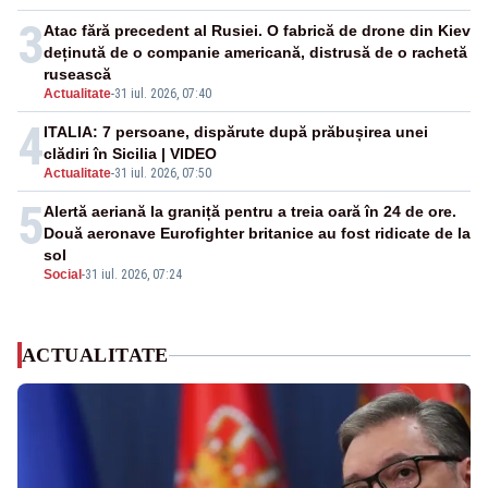
3
Atac fără precedent al Rusiei. O fabrică de drone din Kiev
deținută de o companie americană, distrusă de o rachetă
rusească
Actualitate
-
31 iul. 2026, 07:40
4
ITALIA: 7 persoane, dispărute după prăbușirea unei
clădiri în Sicilia | VIDEO
Actualitate
-
31 iul. 2026, 07:50
5
Alertă aeriană la graniță pentru a treia oară în 24 de ore.
Două aeronave Eurofighter britanice au fost ridicate de la
sol
Social
-
31 iul. 2026, 07:24
ACTUALITATE