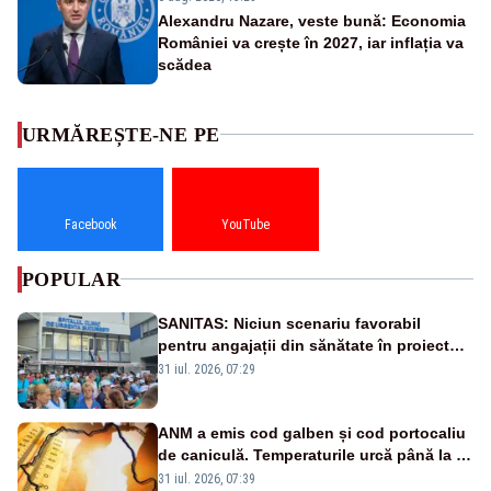
Alexandru Nazare, veste bună: Economia
României va crește în 2027, iar inflația va
scădea
URMĂREȘTE-NE PE
Facebook
YouTube
POPULAR
SANITAS: Niciun scenariu favorabil
pentru angajații din sănătate în proiectul
Legii salarizării
31 iul. 2026, 07:29
ANM a emis cod galben și cod portocaliu
de caniculă. Temperaturile urcă până la 38
de grade, iar nopțile devin tropicale
31 iul. 2026, 07:39