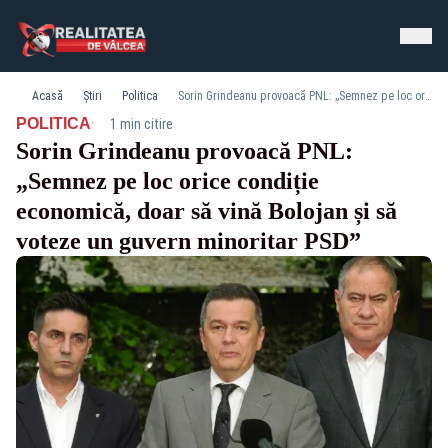
Acasă
Știri
Politica
Sorin Grindeanu provoacă PNL: „Semnez pe loc orice condiție economică, doar să vină Bolojan și să voteze un guvern minoritar PSD”
·
POLITICA
1 min citire
Sorin Grindeanu provoacă PNL:
„Semnez pe loc orice condiție
economică, doar să vină Bolojan și să
voteze un guvern minoritar PSD”