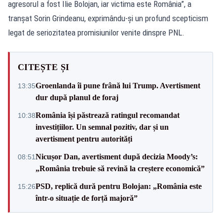
agresorul a fost Ilie Bolojan, iar victima este România”, a
tranșat Sorin Grindeanu, exprimându-și un profund scepticism
legat de seriozitatea promisiunilor venite dinspre PNL.
CITEȘTE ȘI
Groenlanda îi pune frână lui Trump. Avertisment
13:35
dur după planul de foraj
România își păstrează ratingul recomandat
10:38
investițiilor. Un semnal pozitiv, dar și un
avertisment pentru autorități
Nicușor Dan, avertisment după decizia Moody’s:
08:51
„România trebuie să revină la creștere economică”
PSD, replică dură pentru Bolojan: „România este
15:26
într-o situație de forță majoră”