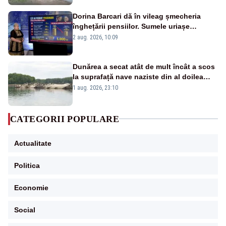
Dorina Barcari dă în vileag șmecheria
înghețării pensiilor. Sumele uriașe
pierdute de fiecare român
2 aug. 2026, 10:09
Dunărea a secat atât de mult încât a scos
la suprafață nave naziste din al doilea
război mondial
1 aug. 2026, 23:10
CATEGORII POPULARE
Actualitate
Politica
Economie
Social