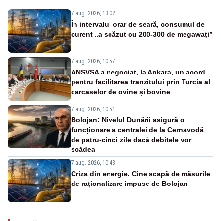
7 aug. 2026, 13:02
În intervalul orar de seară, consumul de
curent „a scăzut cu 200-300 de megawați”
7 aug. 2026, 10:57
ANSVSA a negociat, la Ankara, un acord
pentru facilitarea tranzitului prin Turcia al
carcaselor de ovine și bovine
7 aug. 2026, 10:51
Bolojan: Nivelul Dunării asigură o
funcționare a centralei de la Cernavodă
de patru-cinci zile dacă debitele vor
scădea
7 aug. 2026, 10:43
Criza din energie. Cine scapă de măsurile
de raționalizare impuse de Bolojan