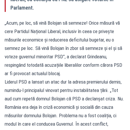
Parlament.
„Acum, pe loc, să vină Bolojan să semneze! Orice măsură vă
cere Partidul Național Liberal, inclusiv în ceea ce privește
măsurile economice și reducerea deficitului bugetar, eu o
semnez pe loc. Să vină Bolojan în zbor să semneze și el și să
voteze guvernul minoritar PSD”, a declarat Grindeanu,
respingând totodată acuzațiile liberalilor conform cărora PSD
ar fi provocat actualul blocaj.
Liderul PSD a lansat un atac dur la adresa premierului demis,
numindu-l principalul vinovat pentru instabilitatea țării. „Tot
aud cum repetă domnul Bolojan că PSD a declanșat criza. Nu.
România era deja în criză economică și socială din cauza
măsurilor domnului Bolojan. Problema nu a fost coaliția, ci
modul în care el conducea Guvernul. În acest conflict,