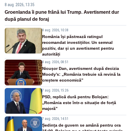
8 aug. 2026, 13:35
Groenlanda îi pune frână lui Trump. Avertisment dur
după planul de foraj
8 aug. 2026, 10:38
România își păstrează ratingul
recomandat investițiilor. Un semnal
pozitiv, dar și un avertisment pentru
autorități
8 aug. 2026, 08:51
Nicușor Dan, avertisment după decizia
Moody’s: „România trebuie să revină la
creștere economică”
7 aug. 2026, 15:26
PSD, replică dură pentru Bolojan:
„România este într-o situație de forță
majoră”
7 aug. 2026, 14:51
Ședința de guvern se amână pentru ora