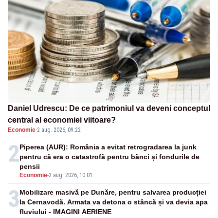
Daniel Udrescu: De ce patrimoniul va deveni conceptul
central al economiei viitoare?
Economie
·
2 aug. 2026, 09:22
2
Piperea (AUR): România a evitat retrogradarea la junk
pentru că era o catastrofă pentru bănci și fondurile de
pensii
Economie
-
2 aug. 2026, 10:01
3
Mobilizare masivă pe Dunăre, pentru salvarea producției
la Cernavodă. Armata va detona o stâncă și va devia apa
fluviului - IMAGINI AERIENE