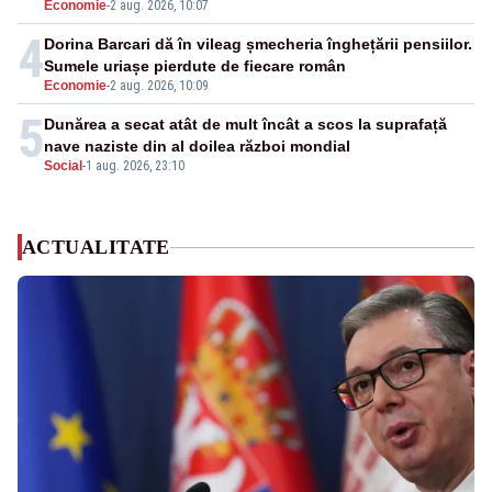
Economie
-
2 aug. 2026, 10:07
4
Dorina Barcari dă în vileag șmecheria înghețării pensiilor.
Sumele uriașe pierdute de fiecare român
Economie
-
2 aug. 2026, 10:09
5
Dunărea a secat atât de mult încât a scos la suprafață
nave naziste din al doilea război mondial
Social
-
1 aug. 2026, 23:10
ACTUALITATE