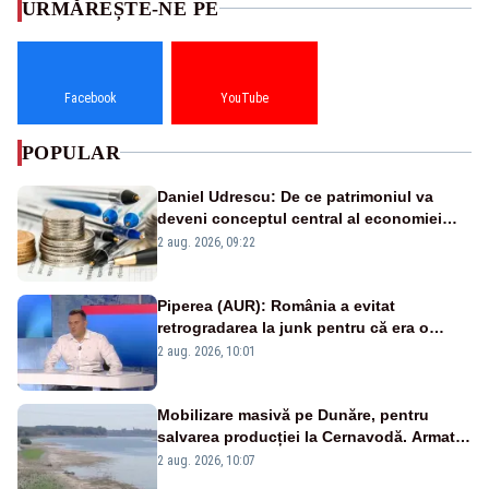
URMĂREȘTE-NE PE
Facebook
YouTube
POPULAR
Daniel Udrescu: De ce patrimoniul va
deveni conceptul central al economiei
viitoare?
2 aug. 2026, 09:22
Piperea (AUR): România a evitat
retrogradarea la junk pentru că era o
catastrofă pentru bănci și fondurile de
2 aug. 2026, 10:01
pensii
Mobilizare masivă pe Dunăre, pentru
salvarea producției la Cernavodă. Armata
va detona o stâncă și va devia apa
2 aug. 2026, 10:07
fluviului - IMAGINI AERIENE