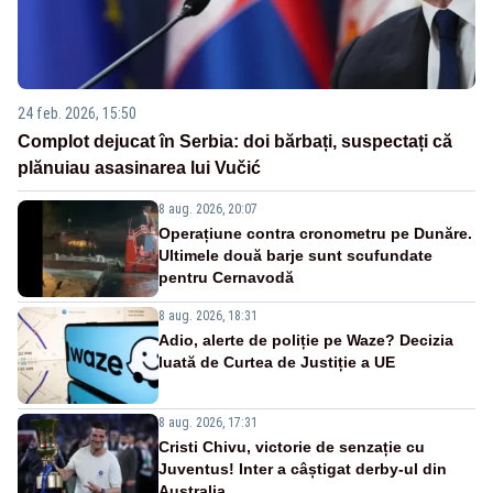
24 feb. 2026, 15:50
Complot dejucat în Serbia: doi bărbați, suspectați că
plănuiau asasinarea lui Vučić
8 aug. 2026, 20:07
Operațiune contra cronometru pe Dunăre.
Ultimele două barje sunt scufundate
pentru Cernavodă
8 aug. 2026, 18:31
Adio, alerte de poliție pe Waze? Decizia
luată de Curtea de Justiție a UE
8 aug. 2026, 17:31
Cristi Chivu, victorie de senzație cu
Juventus! Inter a câștigat derby-ul din
Australia