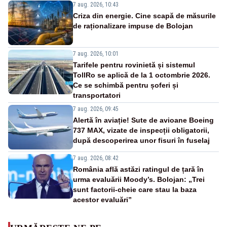
7 aug. 2026, 10:43
Criza din energie. Cine scapă de măsurile
de raționalizare impuse de Bolojan
7 aug. 2026, 10:01
Tarifele pentru rovinietă și sistemul
TollRo se aplică de la 1 octombrie 2026.
Ce se schimbă pentru șoferi și
transportatori
7 aug. 2026, 09:45
Alertă în aviație! Sute de avioane Boeing
737 MAX, vizate de inspecții obligatorii,
după descoperirea unor fisuri în fuselaj
7 aug. 2026, 08:42
România află astăzi ratingul de țară în
urma evaluării Moody’s. Bolojan: „Trei
sunt factorii-cheie care stau la baza
acestor evaluări”