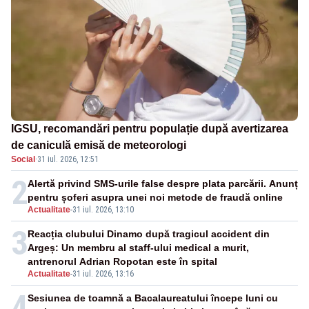
IGSU, recomandări pentru populație după avertizarea
de caniculă emisă de meteorologi
Social
·
31 iul. 2026, 12:51
2
Alertă privind SMS-urile false despre plata parcării. Anunț
pentru șoferi asupra unei noi metode de fraudă online
Actualitate
-
31 iul. 2026, 13:10
3
Reacția clubului Dinamo după tragicul accident din
Argeș: Un membru al staff-ului medical a murit,
antrenorul Adrian Ropotan este în spital
Actualitate
-
31 iul. 2026, 13:16
4
Sesiunea de toamnă a Bacalaureatului începe luni cu