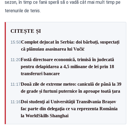
sezon, în timp ce fanii speră să o vadă cât mai mult timp pe
terenurile de tenis.
CITEȘTE ȘI
Complot dejucat în Serbia: doi bărbați, suspectați
15:50
că plănuiau asasinarea lui Vučić
Fostă directoare economică, trimisă în judecată
11:20
pentru delapidarea a 4,5 milioane de lei prin 18
transferuri bancare
Două zile de extreme meteo: caniculă de până la 39
11:17
de grade și furtuni puternice în aproape toată țara
Doi studenţi ai Universităţii Transilvania Brașov
11:16
fac parte din delegaţia ce va reprezenta România
la WorldSkills Shanghai