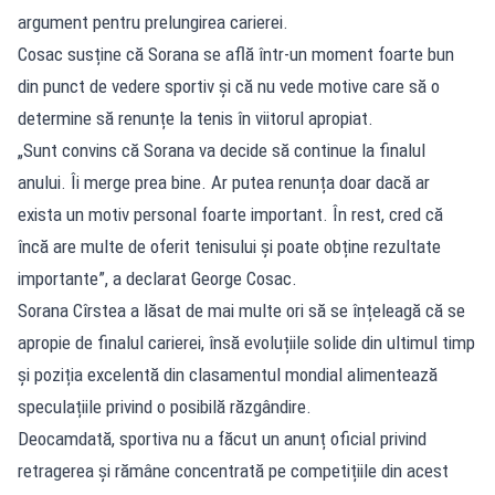
argument pentru prelungirea carierei.
Cosac susține că Sorana se află într-un moment foarte bun
din punct de vedere sportiv și că nu vede motive care să o
determine să renunțe la tenis în viitorul apropiat.
„Sunt convins că Sorana va decide să continue la finalul
anului. Îi merge prea bine. Ar putea renunța doar dacă ar
exista un motiv personal foarte important. În rest, cred că
încă are multe de oferit tenisului și poate obține rezultate
importante”, a declarat George Cosac.
Sorana Cîrstea a lăsat de mai multe ori să se înțeleagă că se
apropie de finalul carierei, însă evoluțiile solide din ultimul timp
și poziția excelentă din clasamentul mondial alimentează
speculațiile privind o posibilă răzgândire.
Deocamdată, sportiva nu a făcut un anunț oficial privind
retragerea și rămâne concentrată pe competițiile din acest