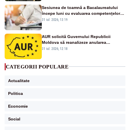
Sesiunea de toamnă a Bacalaureatului
începe luni cu evaluarea competențelor
orale la Limba română
31 iul. 2026, 13:19
AUR solicită Guvernului Republicii
Moldova să reanalizeze anularea
concertului de Ziua Limbii Române
31 iul. 2026, 12:18
CATEGORII POPULARE
Actualitate
Politica
Economie
Social