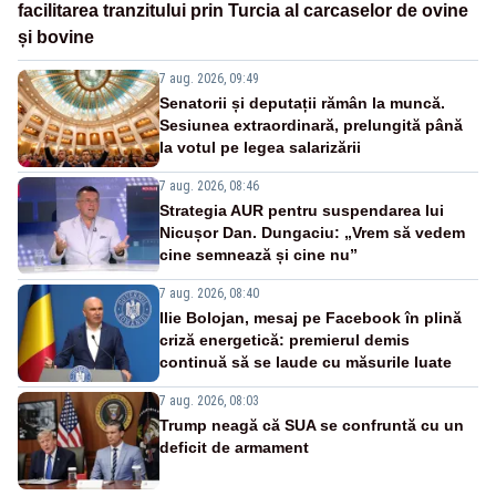
facilitarea tranzitului prin Turcia al carcaselor de ovine
și bovine
7 aug. 2026, 09:49
Senatorii și deputații rămân la muncă.
Sesiunea extraordinară, prelungită până
la votul pe legea salarizării
7 aug. 2026, 08:46
Strategia AUR pentru suspendarea lui
Nicușor Dan. Dungaciu: „Vrem să vedem
cine semnează și cine nu”
7 aug. 2026, 08:40
Ilie Bolojan, mesaj pe Facebook în plină
criză energetică: premierul demis
continuă să se laude cu măsurile luate
7 aug. 2026, 08:03
Trump neagă că SUA se confruntă cu un
deficit de armament