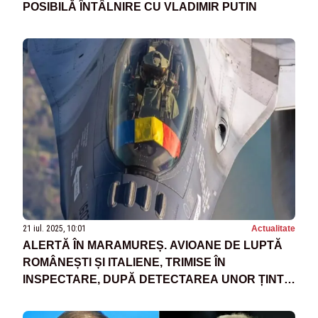
POSIBILĂ ÎNTÂLNIRE CU VLADIMIR PUTIN
21 iul. 2025, 10:01
Actualitate
ALERTĂ ÎN MARAMUREȘ. AVIOANE DE LUPTĂ
ROMÂNEȘTI ȘI ITALIENE, TRIMISE ÎN
INSPECTARE, DUPĂ DETECTAREA UNOR ȚINTE
AERIENE LA GRANIȚA UCRAINEI SPRE
ROMÂNIA