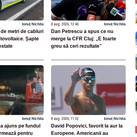
Ionuț Nichita
8 aug. 2026, 12:46
Ionuț Nichita
 de metri de cabluri
Dan Petrescu a spus ce nu
otovoltaice. Șapte
merge la CFR Cluj: „E foarte
estate
greu să ceri rezultate”
Ionuț Nichita
8 aug. 2026, 11:32
Ionuț Nichita
 a ajuns pe fundul
David Popovici, favorit la aur la
urmează pentru
Europene. Americanii au