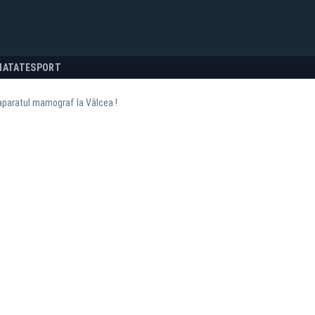
NATATE
SPORT
aparatul mamograf la Vâlcea !