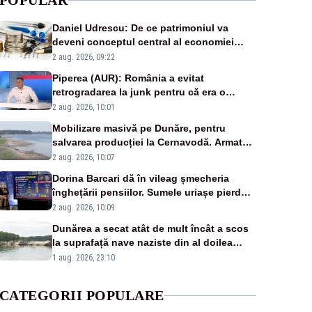
POPULAR
Daniel Udrescu: De ce patrimoniul va
deveni conceptul central al economiei
viitoare?
2 aug. 2026, 09:22
Piperea (AUR): România a evitat
retrogradarea la junk pentru că era o
catastrofă pentru bănci și fondurile de
2 aug. 2026, 10:01
pensii
Mobilizare masivă pe Dunăre, pentru
salvarea producției la Cernavodă. Armata
va detona o stâncă și va devia apa
2 aug. 2026, 10:07
fluviului - IMAGINI AERIENE
Dorina Barcari dă în vileag șmecheria
înghețării pensiilor. Sumele uriașe pierdute
de fiecare român
2 aug. 2026, 10:09
Dunărea a secat atât de mult încât a scos
la suprafață nave naziste din al doilea
război mondial
1 aug. 2026, 23:10
CATEGORII POPULARE