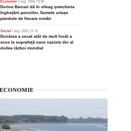
4
Economie
-
2 aug. 2026, 10:09
Dorina Barcari dă în vileag șmecheria
înghețării pensiilor. Sumele uriașe
pierdute de fiecare român
5
Social
-
1 aug. 2026, 23:10
Dunărea a secat atât de mult încât a
scos la suprafață nave naziste din al
doilea război mondial
ECONOMIE