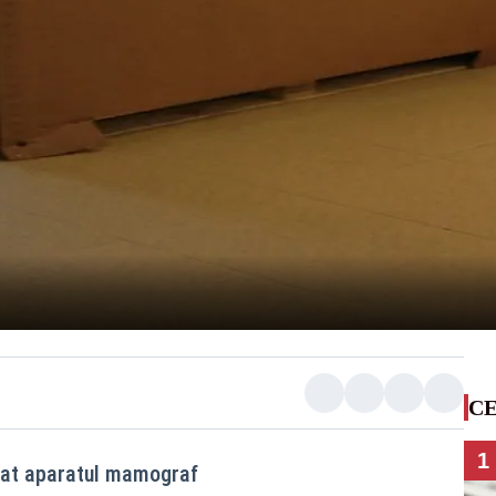
CE
1
alat aparatul mamograf