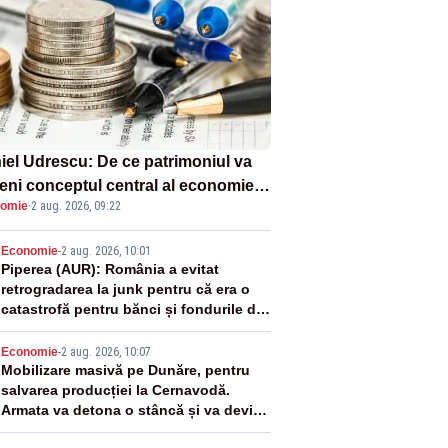
iel Udrescu: De ce patrimoniul va
eni conceptul central al economiei
omie
·
2 aug. 2026, 09:22
oare?
2
Economie
-
2 aug. 2026, 10:01
Piperea (AUR): România a evitat
retrogradarea la junk pentru că era o
catastrofă pentru bănci și fondurile de
pensii
3
Economie
-
2 aug. 2026, 10:07
Mobilizare masivă pe Dunăre, pentru
salvarea producției la Cernavodă.
Armata va detona o stâncă și va devia
apa fluviului - IMAGINI AERIENE