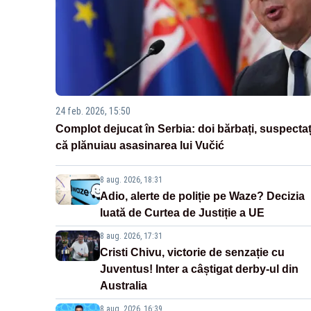
24 feb. 2026, 15:50
Complot dejucat în Serbia: doi bărbați, suspectaț
că plănuiau asasinarea lui Vučić
8 aug. 2026, 18:31
Adio, alerte de poliție pe Waze? Decizia
luată de Curtea de Justiție a UE
8 aug. 2026, 17:31
Cristi Chivu, victorie de senzație cu
Juventus! Inter a câștigat derby-ul din
Australia
8 aug. 2026, 16:39