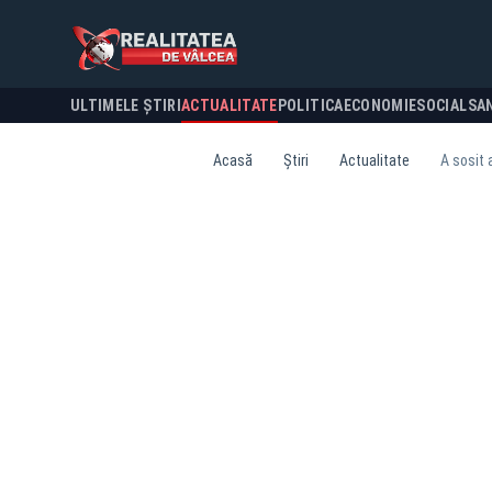
ULTIMELE ȘTIRI
ACTUALITATE
POLITICA
ECONOMIE
SOCIAL
SA
Acasă
Știri
Actualitate
A sosit 