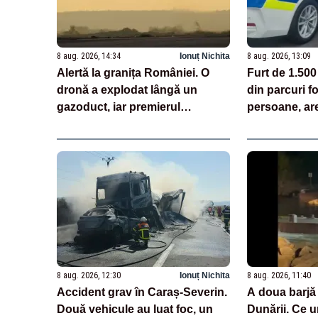
8 aug. 2026, 14:34
Ionuț Nichita
8 aug. 2026, 13:09
Alertă la granița României. O
Furt de 1.500
dronă a explodat lângă un
din parcuri f
gazoduct, iar premierul
persoane, ar
Bulgariei a convocat Consiliul
de Securitate
8 aug. 2026, 12:30
Ionuț Nichita
8 aug. 2026, 11:40
Accident grav în Caraș-Severin.
A doua barjă
Două vehicule au luat foc, un
Dunării. Ce 