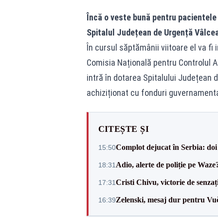
Încă o veste bună pentru pacientele
Spitalul Județean de Urgență Vâlcea
În cursul săptămânii viitoare el va fi 
Comisia Națională pentru Controlul A
intră în dotarea Spitalului Județean d
achiziționat cu fonduri guvernamental
CITEȘTE ȘI
Complot dejucat în Serbia: doi 
15:50
Adio, alerte de poliție pe Waze
18:31
Cristi Chivu, victorie de senzaț
17:31
Zelenski, mesaj dur pentru Vuč
16:39