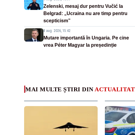
Zelenski, mesaj dur pentru Vučić la
Belgrad: „Ucraina nu are timp pentru
scepticism”
8 aug. 2026, 15:42
Mutare importantă în Ungaria. Pe cine
vrea Péter Magyar la președinție
MAI MULTE ȘTIRI DIN
ACTUALITAT