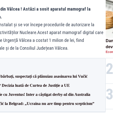
 din Vâlcea !
Astăzi a sosit aparatul mamograf la
.
instalat și se vor începe procedurile de autorizare la
ctivităților Nucleare.Acest aparat mamograf digital care
e Urgență Vâlcea a costat 1 milion de lei, fiind
Dan
dev
e și de la Consiliul Județean Vâlcea.
Econ
viit
bărbați, suspectați că plănuiau asasinarea lui Vučić
? Decizia luată de Curtea de Justiție a UE
ie cu Juventus! Inter a câștigat derby-ul din Australia
ić la Belgrad: „Ucraina nu are timp pentru scepticism”