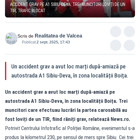
ACCIDENT GRAV PE A1 SIBIU-DEVA: TREI MUNCITORI LOVIȚI DE UN
TIR, TRAFIC BLOCAT
Realitatea de Valcea
Scris de
Publicat:
2 sept. 2025, 17:43
Un accident grav a avut loc marți după-amiază pe
autostrada A1 Sibiu-Deva, în zona localității Boița.
Un accident grav a avut loc marți după-amiază pe
autostrada A1 Sibiu-Deva, în zona localității Boița. Trei
muncitori care efectuau lucrări la partea carosabilă au
fost loviți de un TIR, fiind răniți grav, relatează News.ro.
Potrivit Centrului Infotrafic al Poliției Române, evenimentul s-a
produs la kilometrul 230, pe sensul de mers spre Sibiu. Cei trei