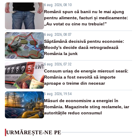
6 aug. 2026, 08:10
Românii spun că banii nu le mai ajung
pentru alimente, facturi și medicamente:
„Au votat cu cine nu trebuie!”
6 aug. 2026, 08:07
Săptămână decisivă pentru economie:
Moody’s decide dacă retrogradează
România la junk
6 aug. 2026, 07:32
Consum uriaș de energie miercuri seară:
România a fost nevoită să importe
aproape o treime din necesar
5 aug. 2026, 19:54
Măsuri de economisire a energiei în
România. Magazinele sting reclamele, iar
autoritățile reduc consumul
URMĂREȘTE-NE PE