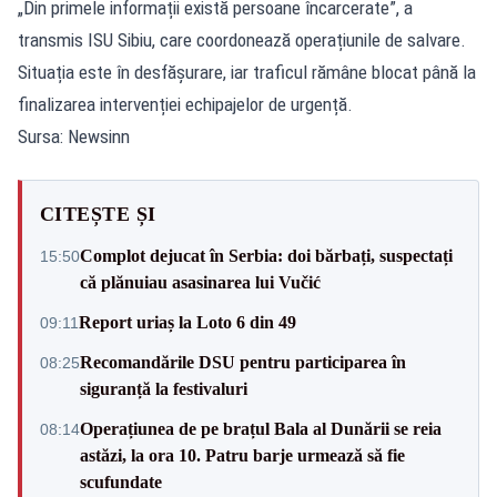
„Din primele informații există persoane încarcerate”, a
transmis ISU Sibiu, care coordonează operațiunile de salvare.
Situația este în desfășurare, iar traficul rămâne blocat până la
finalizarea intervenției echipajelor de urgență.
Sursa: Newsinn
CITEȘTE ȘI
Complot dejucat în Serbia: doi bărbați, suspectați
15:50
că plănuiau asasinarea lui Vučić
Report uriaș la Loto 6 din 49
09:11
Recomandările DSU pentru participarea în
08:25
siguranță la festivaluri
Operațiunea de pe brațul Bala al Dunării se reia
08:14
astăzi, la ora 10. Patru barje urmează să fie
scufundate