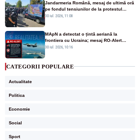
Jandarmeria Română, mesaj de ultimă oră
pe fondul tensiunilor de la protestul
masiv al fermierilor - VIDEO
30 iul. 2026, 11:08
MApN a detectat o țintă aeriană la
frontiera cu Ucraina; mesaj RO-Alert
transmis în județul Tulcea
30 iul. 2026, 10:16
CATEGORII POPULARE
Actualitate
Politica
Economie
Social
Sport