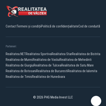
Contact
Termeni și condiții
Politică de confidențialitate
Cod de conduită
Parteneri:
Realitatea.NET
Realitatea Sportiva
Realitatea Star
Realitatea de Bistrita
Realitatea de Mures
Realitatea de Vaslui
Realitatea de Mehedinti
Realitatea de Giurgiu
Realitatea de Tulcea
Realitatea de Satu Mare
Realitatea de Botosani
Realitatea de Bucuresti
Realitatea de Ialomita
Realitatea de Timis
Realitatea de Hunedoara
© 2026 PHG Media Invest LLC
Facebook
YouTube