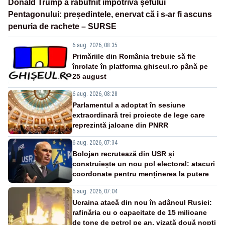
Donald Trump a răbufnit împotriva șefului
Pentagonului: președintele, enervat că i s-ar fi ascuns
penuria de rachete – SURSE
6 aug. 2026, 08:35
Primăriile din România trebuie să fie
înrolate în platforma ghiseul.ro până pe
25 august
6 aug. 2026, 08:28
Parlamentul a adoptat în sesiune
extraordinară trei proiecte de lege care
reprezintă jaloane din PNRR
6 aug. 2026, 07:34
Bolojan recrutează din USR și
construiește un nou pol electoral: atacuri
coordonate pentru menținerea la putere
6 aug. 2026, 07:04
Ucraina atacă din nou în adâncul Rusiei:
rafinăria cu o capacitate de 15 milioane
de tone de petrol pe an, vizată două nopți