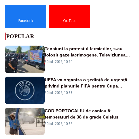
Facebook
YouTube
POPULAR
Tensiuni la protestul fermierilor, s-au
folosit gaze lacrimogene. Televiziunea
Poporului face apel la calm – LIVE TEXT
30 iul. 2026, 10:20
UEFA va organiza o şedinţă de urgenţă
privind planurile FIFA pentru Cupa
Mondială
30 iul. 2026, 10:33
COD PORTOCALIU de caniculă:
temperaturi de 38 de grade Celsius
30 iul. 2026, 10:36