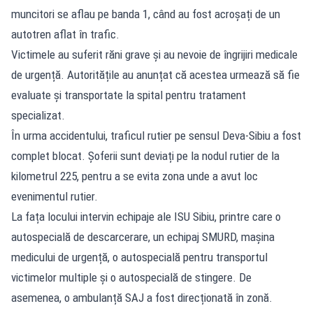
muncitori se aflau pe banda 1, când au fost acroșați de un
autotren aflat în trafic.
Victimele au suferit răni grave și au nevoie de îngrijiri medicale
de urgență. Autoritățile au anunțat că acestea urmează să fie
evaluate și transportate la spital pentru tratament
specializat.
În urma accidentului, traficul rutier pe sensul Deva-Sibiu a fost
complet blocat. Șoferii sunt deviați pe la nodul rutier de la
kilometrul 225, pentru a se evita zona unde a avut loc
evenimentul rutier.
La fața locului intervin echipaje ale ISU Sibiu, printre care o
autospecială de descarcerare, un echipaj SMURD, mașina
medicului de urgență, o autospecială pentru transportul
victimelor multiple și o autospecială de stingere. De
asemenea, o ambulanță SAJ a fost direcționată în zonă.