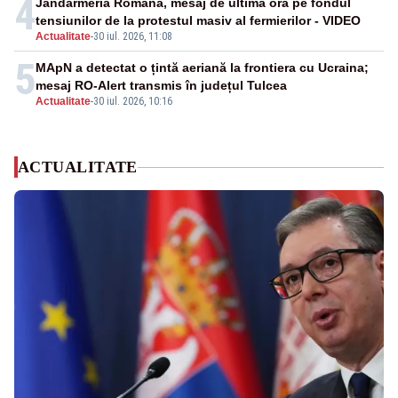
4
Jandarmeria Română, mesaj de ultimă oră pe fondul
tensiunilor de la protestul masiv al fermierilor - VIDEO
Actualitate
-
30 iul. 2026, 11:08
5
MApN a detectat o țintă aeriană la frontiera cu Ucraina;
mesaj RO-Alert transmis în județul Tulcea
Actualitate
-
30 iul. 2026, 10:16
ACTUALITATE