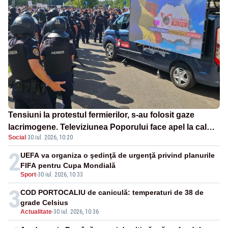
Tensiuni la protestul fermierilor, s-au folosit gaze
lacrimogene. Televiziunea Poporului face apel la calm
Social
·
30 iul. 2026, 10:20
– LIVE TEXT
2
UEFA va organiza o şedinţă de urgenţă privind planurile
FIFA pentru Cupa Mondială
Sport
-
30 iul. 2026, 10:33
3
COD PORTOCALIU de caniculă: temperaturi de 38 de
grade Celsius
Actualitate
-
30 iul. 2026, 10:36