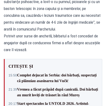
substanţe psihoactive, a lovit-o cu pumnul, picioarele şi cu un
baston telescopic în zona capului şi a membrelor, pe
concubina sa, cauzându-i leziuni traumatice care au necesitat
pentru vindecare un număr de 4-6 zile de îngrijiri medicale”, se
arată în comunicatul Parchetului.
Potrivit unor surse din anchetă, bărbatul a fost concediat de
angajator după ce conducerea firmei a aflat despre acuzațiile
care îl vizează.
CITEȘTE ȘI
Complot dejucat în Serbia: doi bărbați, suspectați
15:50
că plănuiau asasinarea lui Vučić
Vremea a făcut prăpăd după caniculă. Doi bărbați
21:39
au murit loviți de trăsnet în râul Mureș
Start spectaculos la UNTOLD 2026. Artistul-
20:17