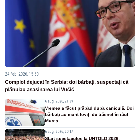
24 feb. 2026, 15:50
Complot dejucat în Serbia: doi bărbați, suspectați că
plănuiau asasinarea lui Vučić
6 aug. 2026, 21:39
Vremea a făcut prăpăd după caniculă. Doi
bărbați au murit loviți de trăsnet în râul
Mureș
6 aug. 2026, 20:17
Start spectaculos la UNTOLD 2026.