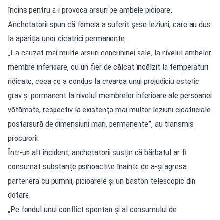
încins pentru a-i provoca arsuri pe ambele picioare.
Anchetatorii spun că femeia a suferit șase leziuni, care au dus
la apariția unor cicatrici permanente.
„I-a cauzat mai multe arsuri concubinei sale, la nivelul ambelor
membre inferioare, cu un fier de călcat încălzit la temperaturi
ridicate, ceea ce a condus la crearea unui prejudiciu estetic
grav şi permanent la nivelul membrelor inferioare ale persoanei
vătămate, respectiv la existenţa mai multor leziuni cicatriciale
postarsură de dimensiuni mari, permanente”, au transmis
procurorii.
Într-un alt incident, anchetatorii susțin că bărbatul ar fi
consumat substanțe psihoactive înainte de a-și agresa
partenera cu pumnii, picioarele și un baston telescopic din
dotare.
„Pe fondul unui conflict spontan şi al consumului de