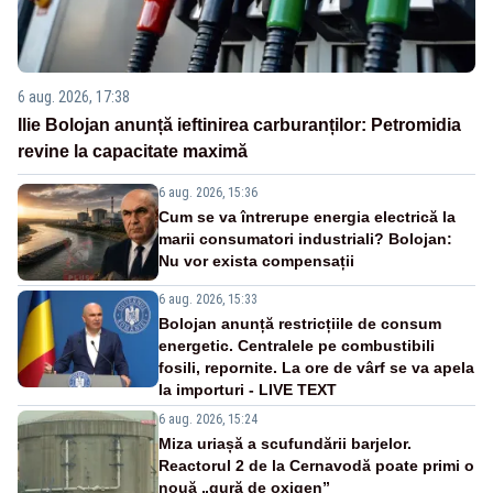
6 aug. 2026, 17:38
Ilie Bolojan anunță ieftinirea carburanților: Petromidia
revine la capacitate maximă
6 aug. 2026, 15:36
Cum se va întrerupe energia electrică la
marii consumatori industriali? Bolojan:
Nu vor exista compensații
6 aug. 2026, 15:33
Bolojan anunță restricțiile de consum
energetic. Centralele pe combustibili
fosili, repornite. La ore de vârf se va apela
la importuri - LIVE TEXT
6 aug. 2026, 15:24
Miza uriașă a scufundării barjelor.
Reactorul 2 de la Cernavodă poate primi o
nouă „gură de oxigen”