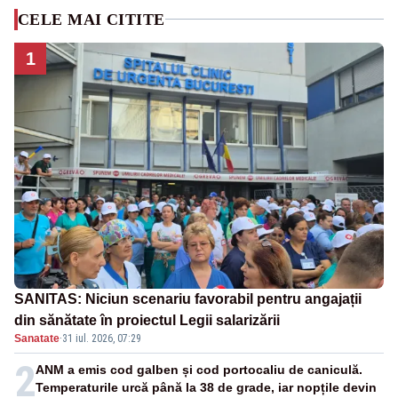
CELE MAI CITITE
1
SANITAS: Niciun scenariu favorabil pentru angajații
din sănătate în proiectul Legii salarizării
Sanatate
·
31 iul. 2026, 07:29
2
ANM a emis cod galben și cod portocaliu de caniculă.
Temperaturile urcă până la 38 de grade, iar nopțile devin