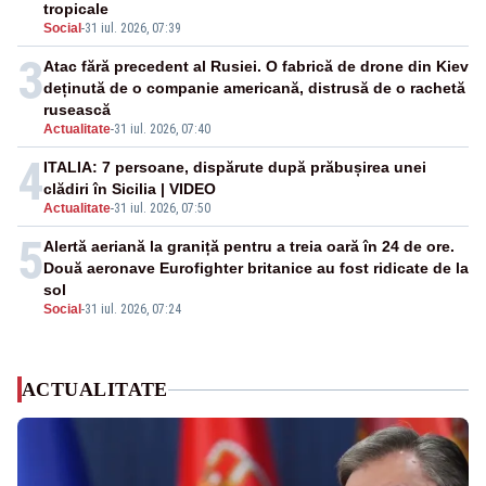
tropicale
Social
-
31 iul. 2026, 07:39
3
Atac fără precedent al Rusiei. O fabrică de drone din Kiev
deținută de o companie americană, distrusă de o rachetă
rusească
Actualitate
-
31 iul. 2026, 07:40
4
ITALIA: 7 persoane, dispărute după prăbușirea unei
clădiri în Sicilia | VIDEO
Actualitate
-
31 iul. 2026, 07:50
5
Alertă aeriană la graniță pentru a treia oară în 24 de ore.
Două aeronave Eurofighter britanice au fost ridicate de la
sol
Social
-
31 iul. 2026, 07:24
ACTUALITATE