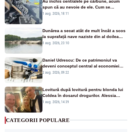
Au închis centralele pe cărbune, acum
spun că au nevoie de ele. Cum se
pasează vina în plină criză energetică
1 aug. 2026, 18:11
Dunărea a secat atât de mult încât a scos
la suprafață nave naziste din al doilea
război mondial
1 aug. 2026, 23:10
Daniel Udrescu: De ce patrimoniul va
deveni conceptul central al economiei
viitoare?
2 aug. 2026, 09:22
Lovitură după lovitură pentru blonda lui
Coldea în dosarul drogurilor. Alessia
Păcuraru explică decizia magistraților
1 aug. 2026, 14:39
CATEGORII POPULARE