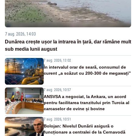
7 aug. 2026, 14:03
Dunărea crește ușor la intrarea în țară, dar rămâne mult
sub media lunii august
7 aug. 2026, 13:02
În intervalul orar de seară, consumul de
curent „a scăzut cu 200-300 de megawați”
7 aug. 2026, 10:57
ANSVSA a negociat, la Ankara, un acord
pentru facilitarea tranzitului prin Turcia al
carcaselor de ovine și bovine
7 aug. 2026, 10:51
Bolojan: Nivelul Dunării asigură o
funcționare a centralei de la Cernavodă