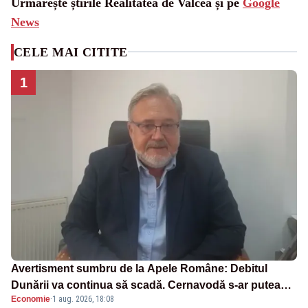
Urmărește știrile Realitatea de Valcea și pe
Google
News
CELE MAI CITITE
1
Avertisment sumbru de la Apele Române: Debitul
Dunării va continua să scadă. Cernavodă s-ar putea
Economie
·
1 aug. 2026, 18:08
închide în 4 zile