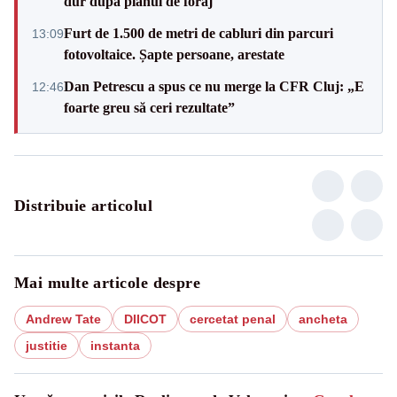
dur după planul de foraj
Furt de 1.500 de metri de cabluri din parcuri
13:09
fotovoltaice. Șapte persoane, arestate
Dan Petrescu a spus ce nu merge la CFR Cluj: „E
12:46
foarte greu să ceri rezultate”
Distribuie articolul
Mai multe articole despre
Andrew Tate
DIICOT
cercetat penal
ancheta
justitie
instanta