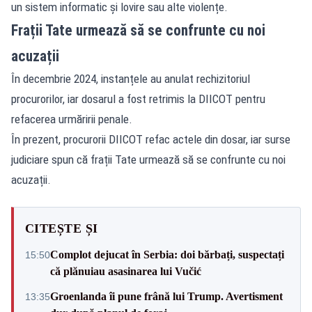
un sistem informatic și lovire sau alte violențe.
Frații Tate urmează să se confrunte cu noi
acuzații
În decembrie 2024, instanțele au anulat rechizitoriul
procurorilor, iar dosarul a fost retrimis la DIICOT pentru
refacerea urmăririi penale.
În prezent, procurorii DIICOT refac actele din dosar, iar surse
judiciare spun că frații Tate urmează să se confrunte cu noi
acuzații.
CITEȘTE ȘI
Complot dejucat în Serbia: doi bărbați, suspectați
15:50
că plănuiau asasinarea lui Vučić
Groenlanda îi pune frână lui Trump. Avertisment
13:35