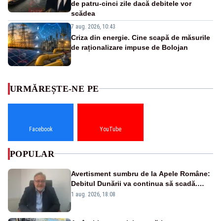
de patru-cinci zile dacă debitele vor
scădea
7 aug. 2026, 10:43
Criza din energie. Cine scapă de măsurile
de raționalizare impuse de Bolojan
URMĂREȘTE-NE PE
Facebook
YouTube
POPULAR
Avertisment sumbru de la Apele Române:
Debitul Dunării va continua să scadă.
Cernavodă s-ar putea închide în 4 zile
1 aug. 2026, 18:08