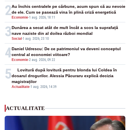
2
Au închis centralele pe cărbune, acum spun că au nevoie
de ele. Cum se pasează vina în plină criză energetică
Economie
-
1 aug. 2026, 18:11
3
Dunărea a secat atât de mult încât a scos la suprafață
nave naziste din al doilea război mondial
Social
-
1 aug. 2026, 23:10
4
Daniel Udrescu: De ce patrimoniul va deveni conceptul
central al economiei viitoare?
Economie
-
2 aug. 2026, 09:22
5
Lovitură după lovitură pentru blonda lui Coldea în
dosarul drogurilor. Alessia Păcuraru explică decizia
magistraților
Actualitate
-
1 aug. 2026, 14:39
ACTUALITATE