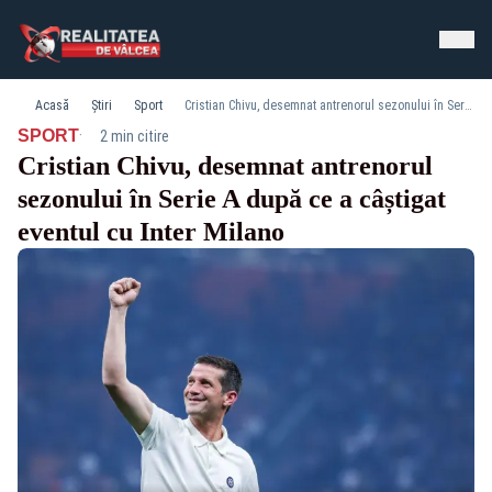
Acasă
Știri
Sport
Cristian Chivu, desemnat antrenorul sezonului în Serie A după ce a câștigat eventul cu Inter Milano
·
SPORT
2 min citire
Cristian Chivu, desemnat antrenorul
sezonului în Serie A după ce a câștigat
eventul cu Inter Milano