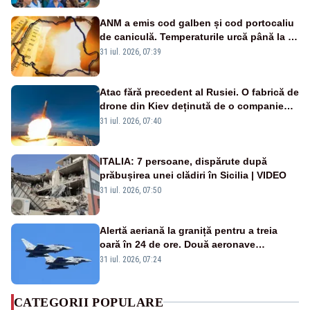
ANM a emis cod galben și cod portocaliu
de caniculă. Temperaturile urcă până la 38
de grade, iar nopțile devin tropicale
31 iul. 2026, 07:39
Atac fără precedent al Rusiei. O fabrică de
drone din Kiev deținută de o companie
americană, distrusă de o rachetă
31 iul. 2026, 07:40
rusească
ITALIA: 7 persoane, dispărute după
prăbușirea unei clădiri în Sicilia | VIDEO
31 iul. 2026, 07:50
Alertă aeriană la graniță pentru a treia
oară în 24 de ore. Două aeronave
Eurofighter britanice au fost ridicate de la
31 iul. 2026, 07:24
sol
CATEGORII POPULARE