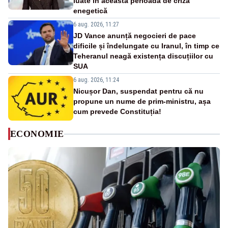
luate în această perioadă de criză
enegetică
6 aug. 2026, 11:27
JD Vance anunță negocieri de pace
dificile și îndelungate cu Iranul, în timp ce
Teheranul neagă existența discuțiilor cu
SUA
6 aug. 2026, 11:24
Nicușor Dan, suspendat pentru că nu
propune un nume de prim-ministru, așa
cum prevede Constituția!
ECONOMIE