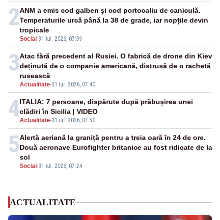
2
ANM a emis cod galben și cod portocaliu de caniculă.
Temperaturile urcă până la 38 de grade, iar nopțile devin
tropicale
Social
-
31 iul. 2026, 07:39
3
Atac fără precedent al Rusiei. O fabrică de drone din Kiev
deținută de o companie americană, distrusă de o rachetă
rusească
Actualitate
-
31 iul. 2026, 07:40
4
ITALIA: 7 persoane, dispărute după prăbușirea unei
clădiri în Sicilia | VIDEO
Actualitate
-
31 iul. 2026, 07:50
5
Alertă aeriană la graniță pentru a treia oară în 24 de ore.
Două aeronave Eurofighter britanice au fost ridicate de la
sol
Social
-
31 iul. 2026, 07:24
ACTUALITATE