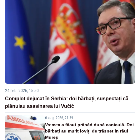
24 feb. 2026, 15:50
Complot dejucat în Serbia: doi bărbați, suspectați că
plănuiau asasinarea lui Vučić
6 aug. 2026, 21:39
Vremea a făcut prăpăd după caniculă. Doi
bărbați au murit loviți de trăsnet în râul
Mureș