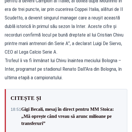
pentru a deveni Campion al Italiei, al doilea după Mourinho în
era de trei puncte, iar prin cucerirea Coppei Italia, alături de Il
Scudetto, a devenit singurul manager care a reușit această
dublă istorică în primul său sezon la Inter. Aceste cifre și
recorduri confirmă locul pe bună dreptate al lui Cristian Chivu
printre marii antrenori din Serie A”, a declarat Luigi De Siervo,
CEO al Lega Calcio Serie A.
Trofeul îi va fi înmânat lui Chivu înaintea meciului Bologna –
Inter, programat pe stadionul Renato Dall'Ara din Bologna, în
ultima etapă a campionatului.
CITEȘTE ȘI
Gigi Becali, mesaj în direct pentru MM Stoica:
18:51
„Mă oprește când vreau să arunc milioane pe
transferuri”