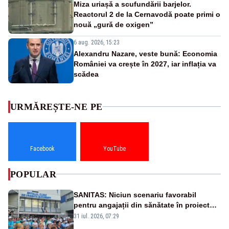
Miza uriașă a scufundării barjelor.
Reactorul 2 de la Cernavodă poate primi o
nouă „gură de oxigen”
6 aug. 2026, 15:23
Alexandru Nazare, veste bună: Economia
României va crește în 2027, iar inflația va
scădea
URMĂREȘTE-NE PE
Facebook
YouTube
POPULAR
SANITAS: Niciun scenariu favorabil
pentru angajații din sănătate în proiectul
Legii salarizării
31 iul. 2026, 07:29