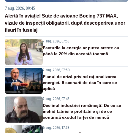
7 aug. 2026, 09:45
Alertă în aviație! Sute de avioane Boeing 737 MAX,
vizate de inspecții obligatorii, după descoperirea unor
fisuri în fuselaj
7 aug. 2026, 07:53
Facturile la energie ar putea crește cu
până la 20% din această toamnă
7 aug. 2026, 07:50
Planul de criză privind raționalizarea
energiei: 9 scenarii de risc în care se
aplică
7 aug. 2026, 07:45
Declinul industriei românești: De ce se
închid fabricile profitabile și de ce
continuă exodul forței de muncă
6 aug. 2026, 17:38