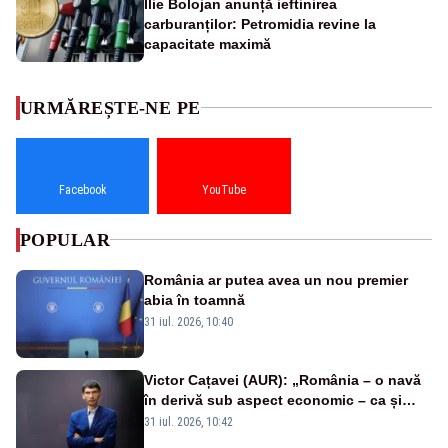
Ilie Bolojan anunță ieftinirea
carburanților: Petromidia revine la
capacitate maximă
URMĂREȘTE-NE PE
Facebook
YouTube
POPULAR
România ar putea avea un nou premier
abia în toamnă
31 iul. 2026, 10:40
Victor Cațavei (AUR): „România – o navă
în derivă sub aspect economic – ca și
rezultat al guvernărilor din ultimii 36 de
31 iul. 2026, 10:42
ani”