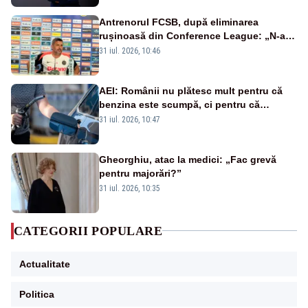
Antrenorul FCSB, după eliminarea
rușinoasă din Conference League: „N-ai
cum să nu scoți în evidență și lucrurile
31 iul. 2026, 10:46
bune”
AEI: Românii nu plătesc mult pentru că
benzina este scumpă, ci pentru că
benzina ieftină e taxată scump
31 iul. 2026, 10:47
Gheorghiu, atac la medici: „Fac grevă
pentru majorări?”
31 iul. 2026, 10:35
CATEGORII POPULARE
Actualitate
Politica