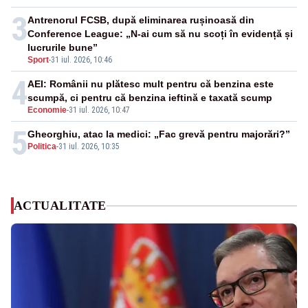
3
Antrenorul FCSB, după eliminarea rușinoasă din
Conference League: „N-ai cum să nu scoți în evidență și
lucrurile bune”
Sport
-
31 iul. 2026, 10:46
4
AEI: Românii nu plătesc mult pentru că benzina este
scumpă, ci pentru că benzina ieftină e taxată scump
Economie
-
31 iul. 2026, 10:47
5
Gheorghiu, atac la medici: „Fac grevă pentru majorări?”
Politica
-
31 iul. 2026, 10:35
ACTUALITATE