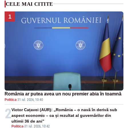
CELE MAI CITITE
1
România ar putea avea un nou premier abia în toamnă
Politica
·
31 iul. 2026, 10:40
2
Victor Cațavei (AUR): „România – o navă în derivă sub
aspect economic – ca și rezultat al guvernărilor din
ultimii 36 de ani”
Politica
-
31 iul. 2026, 10:42