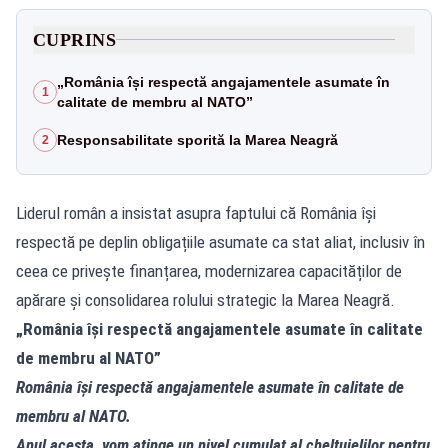
CUPRINS
„România își respectă angajamentele asumate în
1
calitate de membru al NATO”
Responsabilitate sporită la Marea Neagră
2
Liderul român a insistat asupra faptului că România își
respectă pe deplin obligațiile asumate ca stat aliat, inclusiv în
ceea ce privește finanțarea, modernizarea capacităților de
apărare și consolidarea rolului strategic la Marea Neagră.
„România își respectă angajamentele asumate în calitate
de membru al NATO”
România își respectă angajamentele asumate în calitate de
membru al NATO.
Anul acesta, vom atinge un nivel cumulat al cheltuielilor pentru