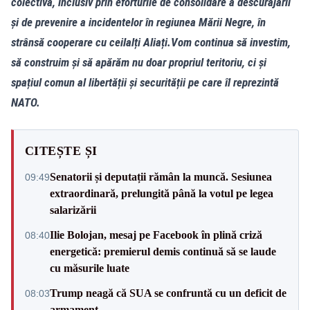
colectivă, inclusiv prin eforturile de consolidare a descurajării
și de prevenire a incidentelor în regiunea Mării Negre, în
strânsă cooperare cu ceilalți Aliați.Vom continua să investim,
să construim și să apărăm nu doar propriul teritoriu, ci și
spațiul comun al libertății și securității pe care îl reprezintă
NATO.
CITEȘTE ȘI
Senatorii și deputații rămân la muncă. Sesiunea
09:49
extraordinară, prelungită până la votul pe legea
salarizării
Ilie Bolojan, mesaj pe Facebook în plină criză
08:40
energetică: premierul demis continuă să se laude
cu măsurile luate
Trump neagă că SUA se confruntă cu un deficit de
08:03
armament