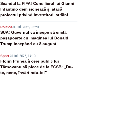
3
Scandal la FIFA! Consilierul lui Gianni
Infantino demisionează și atacă
proiectul privind investitorii străini
4
Politica
-
31 iul. 2026, 15:20
SUA: Guvernul va începe să emită
paşapoarte cu imaginea lui Donald
Trump începând cu 8 august
5
Sport
-
31 iul. 2026, 14:10
Florin Prunea îi cere public lui
Târnovanu să plece de la FCSB: „Du-
te, nene, învârtindu-te!”