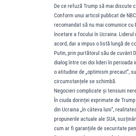
De ce refuză Trump să mai discute c
Conform unui articol publicat de NBC 
recomandat să nu mai comunice cu P
încetare a focului în Ucraina. Liderul 
acord, dar a impus o listă lungă de c
Putin, prin purtătorul său de cuvânt D
dialog între cei doi lideri în perioa
o atitudine de „optimism precaut”, su
circumstanțele se schimbă.
Negocieri complicate și tensiuni ner
În ciuda dorinței exprimate de Trump
din Ucraina „în câteva luni”, realitat
propunerile actuale ale SUA, susținân
cum ar fi garanțiile de securitate pen