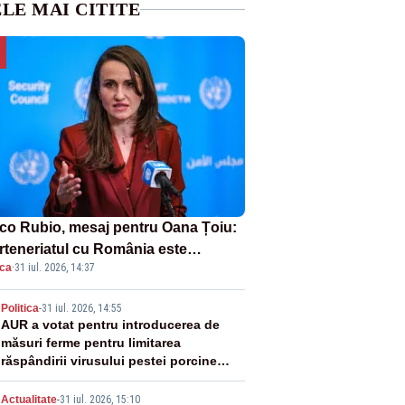
LE MAI CITITE
co Rubio, mesaj pentru Oana Țoiu:
rteneriatul cu România este
ica
·
31 iul. 2026, 14:37
rnic și prețuit”
2
Politica
-
31 iul. 2026, 14:55
AUR a votat pentru introducerea de
măsuri ferme pentru limitarea
răspândirii virusului pestei porcine
africane
Actualitate
-
31 iul. 2026, 15:10