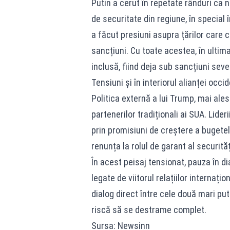
Putin a cerut în repetate rânduri ca 
de securitate din regiune, în special
a făcut presiuni asupra țărilor care 
sancțiuni. Cu toate acestea, în ultim
inclusă, fiind deja sub sancțiuni sever
Tensiuni și în interiorul alianței occi
Politica externă a lui Trump, mai ales 
partenerilor tradiționali ai SUA. Lide
prin promisiuni de creștere a buget
renunța la rolul de garant al securităț
În acest peisaj tensionat, pauza în di
legate de viitorul relațiilor internați
dialog direct între cele două mari pute
riscă să se destrame complet.
Sursa: Newsinn