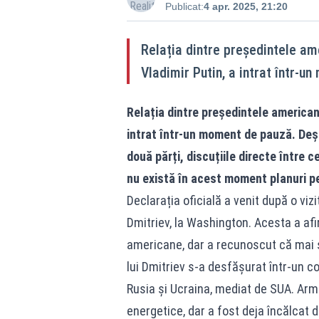
Publicat:
4 apr. 2025, 21:20
Relația dintre președintele ame
Vladimir Putin, a intrat într-u
Relația dintre președintele american 
intrat într-un moment de pauză. Deși
două părți, discuțiile directe între c
nu există în acest moment planuri pe
Declarația oficială a venit după o vizit
Dmitriev, la Washington. Acesta a afir
americane, dar a recunoscut că mai s
lui Dmitriev s-a desfășurat într-un co
Rusia și Ucraina, mediat de SUA. Armis
energetice, dar a fost deja încălcat 