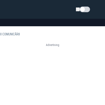
Schimba tema
II COMUNICĂRII
Advertising