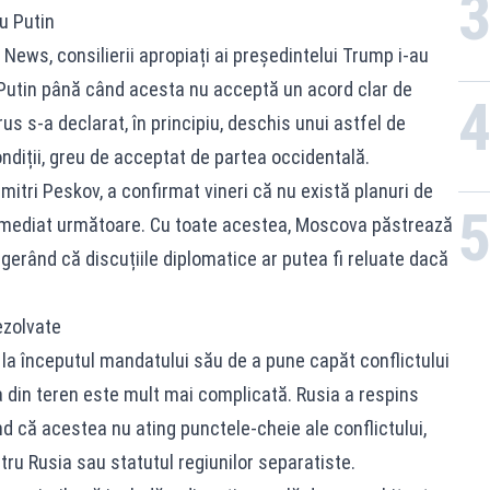
u Putin
News, consilierii apropiați ai președintelui Trump i-au
utin până când acesta nu acceptă un acord clar de
rus s-a declarat, în principiu, deschis unui astfel de
ondiții, greu de acceptat de partea occidentală.
mitri Peskov, a confirmat vineri că nu există planuri de
da imediat următoare. Cu toate acestea, Moscova păstrează
gerând că discuțiile diplomatice ar putea fi reluate dacă
ezolvate
 la începutul mandatului său de a pune capăt conflictului
ea din teren este mult mai complicată. Rusia a respins
d că acestea nu ating punctele-cheie ale conflictului,
tru Rusia sau statutul regiunilor separatiste.