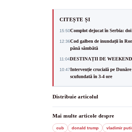
CITEȘTE ȘI
Complot dejucat în Serbia: doi 
15:50
Cod galben de inundații în Româ
12:36
până sâmbătă
DESTINAȚII DE WEEKEND: sfâr
11:04
Intervenție crucială pe Dunăr
10:47
scufundată în 3-4 ore
Distribuie articolul
Mai multe articole despre
cub
donald trump
vladimir puti