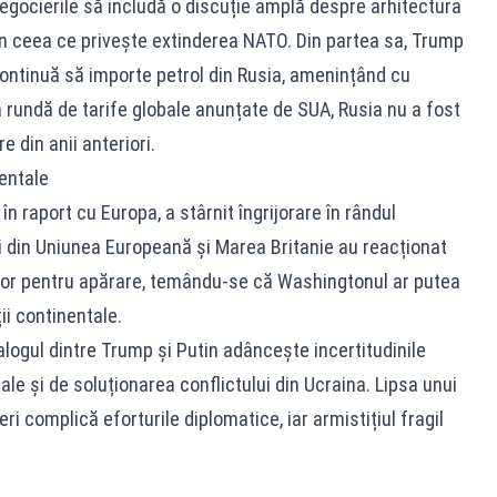
negocierile să includă o discuție amplă despre arhitectura
 în ceea ce privește extinderea NATO. Din partea sa, Trump
continuă să importe petrol din Rusia, amenințând cu
a rundă de tarife globale anunțate de SUA, Rusia nu a fost
e din anii anteriori.
dentale
în raport cu Europa, a stârnit îngrijorare în rândul
rii din Uniunea Europeană și Marea Britanie au reacționat
elor pentru apărare, temându-se că Washingtonul ar putea
ii continentale.
alogul dintre Trump și Putin adâncește incertitudinile
onale și de soluționarea conflictului din Ucraina. Lipsa unui
ri complică eforturile diplomatice, iar armistițiul fragil