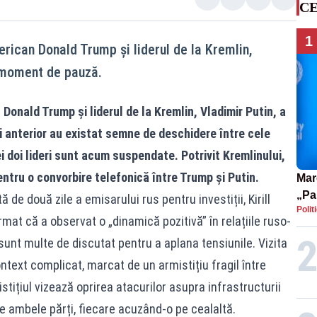
CE
1
rican Donald Trump și liderul de la Kremlin,
n moment de pauză.
Donald Trump și liderul de la Kremlin, Vladimir Putin, a
 anterior au existat semne de deschidere între cele
ei doi lideri sunt acum suspendate. Potrivit Kremlinului,
ntru o convorbire telefonică între Trump și Putin.
Mar
„Pa
ă de două zile a emisarului rus pentru investiții, Kirill
Polit
pute
mat că a observat o „dinamică pozitivă” în relațiile ruso-
unt multe de discutat pentru a aplana tensiunile. Vizita
ntext complicat, marcat de un armistițiu fragil între
tițiul vizează oprirea atacurilor asupra infrastructurii
de ambele părți, fiecare acuzând-o pe cealaltă.