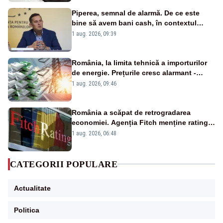
Piperea, semnal de alarmă. De ce este
bine să avem bani cash, în contextul
alertei energetice?
1 aug. 2026, 09:39
România, la limita tehnică a importurilor
de energie. Prețurile cresc alarmant -
Analiză Realitatea Plus
1 aug. 2026, 09:46
România a scăpat de retrogradarea
economiei. Agenția Fitch menține ratingul
„BBB-” cu perspectivă negativă
1 aug. 2026, 06:48
CATEGORII POPULARE
Actualitate
Politica