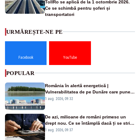
TollRo se aplică de la 1 octombrie 2026.
Ce se schimbă pentru șoferi și
transportatori
URMĂREȘTE-NE PE
Facebook
YouTube
POPULAR
România în alertă energetică |
Vulnerabilitatea de pe Dunăre care pune
în pericol Centrala Cernavodă era
1 aug. 2026, 09:32
cunoscută de pe vremea lui Ceaușescu
De azi, milioane de români primesc un
drept nou. Ce se întâmplă dacă ți se strică
un produs
1 aug. 2026, 09:37