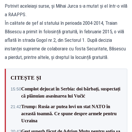
Potrivit aceleiași surse, și Mihai Jurca s-a mutat și el într-o vilă
a RAAPPS.
În calitate de șef al statului în perioada 2004-2014, Traian
Băsescu a primit în folosință gratuită, în februarie 2015, o vilă
aflată în strada Gogol nr.2, din Sectorul 1. După decizia
instanței supreme de colaborare cu fosta Securitate, Băsescu
a pierdut, printre altele, și dreptul la locuință gratuită.
CITEȘTE ȘI
Complot dejucat în Serbia: doi bărbați, suspectați
15:50
că plănuiau asasinarea lui Vučić
Trump: Rusia ar putea lovi un stat NATO în
21:42
această toamnă. Ce spune despre armele pentru
Ucraina
Gest superb făcut de Adrian Mutu pentru soția sa,
20:43