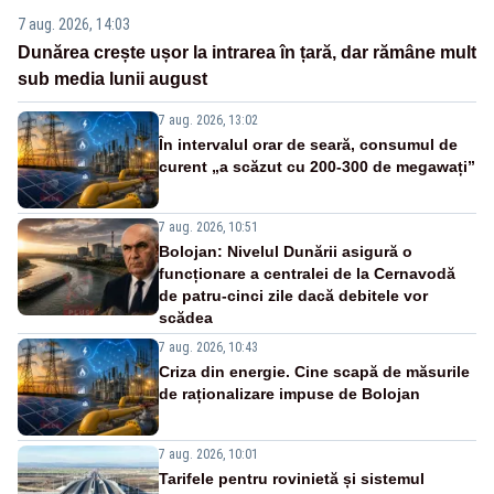
7 aug. 2026, 14:03
Dunărea crește ușor la intrarea în țară, dar rămâne mult
sub media lunii august
7 aug. 2026, 13:02
În intervalul orar de seară, consumul de
curent „a scăzut cu 200-300 de megawați”
7 aug. 2026, 10:51
Bolojan: Nivelul Dunării asigură o
funcționare a centralei de la Cernavodă
de patru-cinci zile dacă debitele vor
scădea
7 aug. 2026, 10:43
Criza din energie. Cine scapă de măsurile
de raționalizare impuse de Bolojan
7 aug. 2026, 10:01
Tarifele pentru rovinietă și sistemul