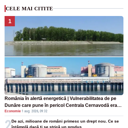
CELE MAI CITITE
1
România în alertă energetică | Vulnerabilitatea de pe
Dunăre care pune în pericol Centrala Cernavodă era
Economie
·
1 aug. 2026, 09:32
cunoscută de pe vremea lui Ceaușescu
2
De azi, milioane de români primesc un drept nou. Ce se
întâmplă dacă ți se strică un produs