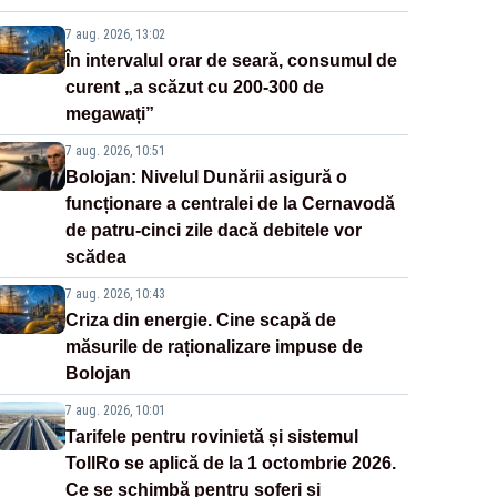
7 aug. 2026, 13:02
În intervalul orar de seară, consumul de
curent „a scăzut cu 200-300 de
megawați”
7 aug. 2026, 10:51
Bolojan: Nivelul Dunării asigură o
funcționare a centralei de la Cernavodă
de patru-cinci zile dacă debitele vor
scădea
7 aug. 2026, 10:43
Criza din energie. Cine scapă de
măsurile de raționalizare impuse de
Bolojan
7 aug. 2026, 10:01
Tarifele pentru rovinietă și sistemul
TollRo se aplică de la 1 octombrie 2026.
Ce se schimbă pentru șoferi și