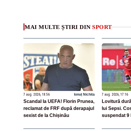
MAI MULTE ȘTIRI DIN
SPORT
7 aug. 2026, 18:56
Ionuț Nichita
7 aug. 2026, 17:16
Scandal la UEFA! Florin Prunea,
Lovitură dură
reclamat de FRF după derapajul
lui Sepsi. Co
sexist de la Chișinău
suspendat 9 
cazul de dop