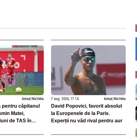
Ionuț Nichita
7 aug. 2026, 17:14
Ionuț Nichita
 pentru căpitanul
David Popovici, favorit absolut
smin Matei,
la Europenele de la Paris.
luni de TAS în
Experții nu văd rival pentru aur
aj