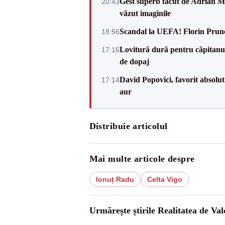
Gest superb făcut de Adrian Mu
20:43
văzut imaginile
Scandal la UEFA! Florin Prune
18:56
Lovitură dură pentru căpitanul
17:16
de dopaj
David Popovici, favorit absolut
17:14
aur
Distribuie articolul
Mai multe articole despre
Ionuț Radu
Celta Vigo
Urmărește știrile Realitatea de Val