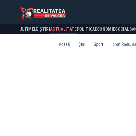
ULTIMELE ȘTIRI
ACTUALITATE
POLITICA
ECONOMIE
SOCIAL
SA
Acasă
Știri
Sport
Ionuț Radu, de