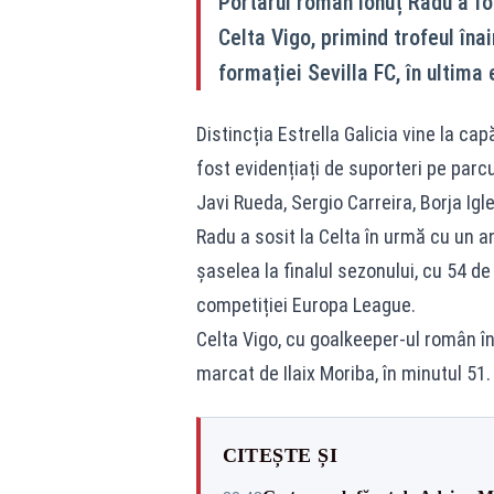
Portarul român Ionuț Radu a fo
Celta Vigo, primind trofeul îna
formației Sevilla FC, în ultima 
Distincția Estrella Galicia vine la cap
fost evidențiați de suporteri pe par
Javi Rueda, Sergio Carreira, Borja Igl
Radu a sosit la Celta în urmă cu un a
șaselea la finalul sezonului, cu 54 de 
competiției Europa League.
Celta Vigo, cu goalkeeper-ul român înt
marcat de Ilaix Moriba, în minutul 51.
CITEȘTE ȘI