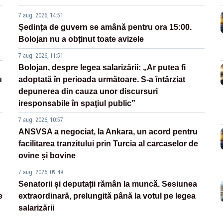
7 aug. 2026, 14:51
Ședința de guvern se amână pentru ora 15:00.
Bolojan nu a obținut toate avizele
7 aug. 2026, 11:51
Bolojan, despre legea salarizării: „Ar putea fi
u
adoptată în perioada următoare. S-a întârziat
depunerea din cauza unor discursuri
iresponsabile în spaţiul public”
7 aug. 2026, 10:57
ANSVSA a negociat, la Ankara, un acord pentru
facilitarea tranzitului prin Turcia al carcaselor de
ovine și bovine
7 aug. 2026, 09:49
Senatorii și deputații rămân la muncă. Sesiunea
e
extraordinară, prelungită până la votul pe legea
salarizării