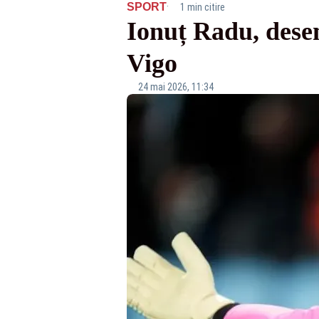
·
SPORT
1 min citire
Ionuț Radu, desem
Vigo
24 mai 2026, 11:34