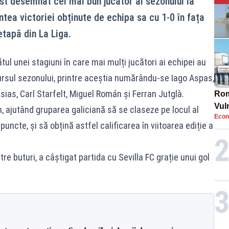
st desemnat cel mai bun jucător al sezonului la
intea victoriei obținute de echipa sa cu 1-0 în fața
etapă din La Liga.
ătul unei stagiuni în care mai mulți jucători ai echipei au
cursul sezonului, printre aceștia numărându-se Iago Aspas,
esias, Carl Starfelt, Miguel Román și Ferran Jutglà.
Rom
Vul
n, ajutând gruparea galiciană să se claseze pe locul al
Econ
pun
puncte, și să obțină astfel calificarea în viitoarea ediție a
cun
re buturi, a câștigat partida cu Sevilla FC grație unui gol