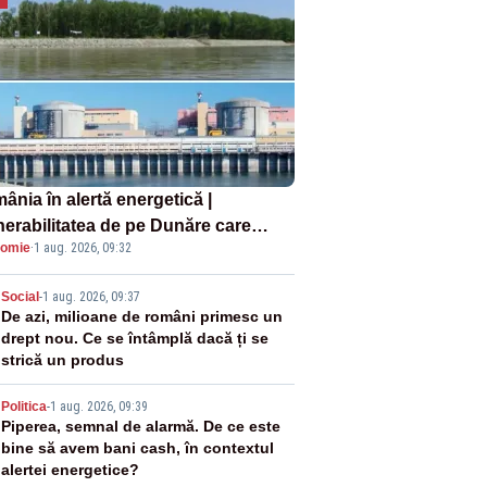
ânia în alertă energetică |
nerabilitatea de pe Dunăre care
omie
·
1 aug. 2026, 09:32
e în pericol Centrala Cernavodă era
oscută de pe vremea lui Ceaușescu
2
Social
-
1 aug. 2026, 09:37
De azi, milioane de români primesc un
drept nou. Ce se întâmplă dacă ți se
strică un produs
3
Politica
-
1 aug. 2026, 09:39
Piperea, semnal de alarmă. De ce este
bine să avem bani cash, în contextul
alertei energetice?