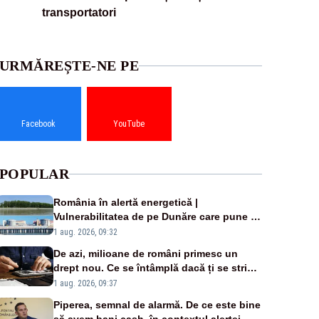
transportatori
URMĂREȘTE-NE PE
Facebook
YouTube
POPULAR
România în alertă energetică |
Vulnerabilitatea de pe Dunăre care pune în
pericol Centrala Cernavodă era cunoscută
1 aug. 2026, 09:32
de pe vremea lui Ceaușescu
De azi, milioane de români primesc un
drept nou. Ce se întâmplă dacă ți se strică
un produs
1 aug. 2026, 09:37
Piperea, semnal de alarmă. De ce este bine