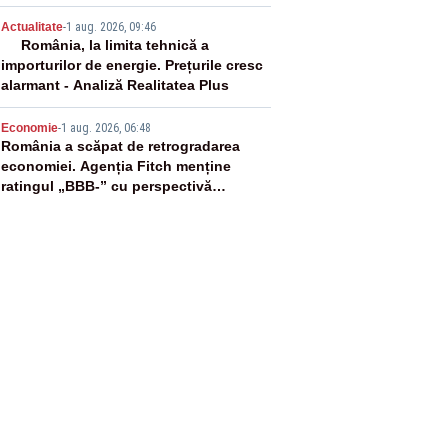
4
Actualitate
-
1 aug. 2026, 09:46
România, la limita tehnică a
importurilor de energie. Prețurile cresc
alarmant - Analiză Realitatea Plus
5
Economie
-
1 aug. 2026, 06:48
România a scăpat de retrogradarea
economiei. Agenția Fitch menține
ratingul „BBB-” cu perspectivă
negativă