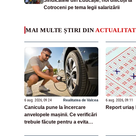
Sindicatele din Educație, noi discuții la
Cotroceni pe tema legii salarizării
MAI MULTE ȘTIRI DIN
ACTUALITAT
6 aug. 2026, 09:24
Realitatea de Valcea
6 aug. 2026, 09:11
Canicula pune la încercare
Report uriaș 
anvelopele mașinii. Ce verificări
trebuie făcute pentru a evita
penele și exploziile de cauciuc