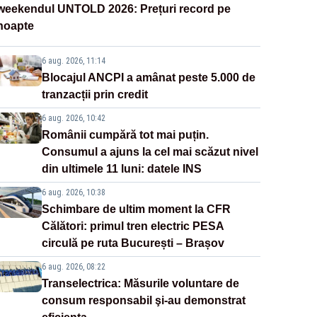
weekendul UNTOLD 2026: Prețuri record pe
noapte
6 aug. 2026, 11:14
Blocajul ANCPI a amânat peste 5.000 de
tranzacții prin credit
6 aug. 2026, 10:42
Românii cumpără tot mai puțin.
Consumul a ajuns la cel mai scăzut nivel
din ultimele 11 luni: datele INS
6 aug. 2026, 10:38
Schimbare de ultim moment la CFR
Călători: primul tren electric PESA
circulă pe ruta București – Brașov
6 aug. 2026, 08:22
Transelectrica: Măsurile voluntare de
consum responsabil şi-au demonstrat