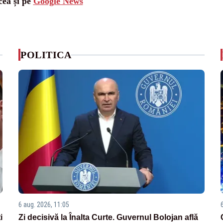
cea și pe
Google News
POLITICA
6 aug. 2026, 11:05
i
Zi decisivă la Înalta Curte. Guvernul Bolojan află