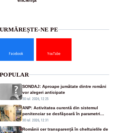
eficienţa
URMĂREȘTE-NE PE
Facebook
YouTube
POPULAR
SONDAJ: Aproape jumătate dintre români
vor alegeri anticipate
30 iul. 2026, 12:25
ANP: Activitatea curentă din sistemul
penitenciar se desfăşoară în parametri
normali
30 iul. 2026, 12:31
Românii cer transparență în cheltuielile de