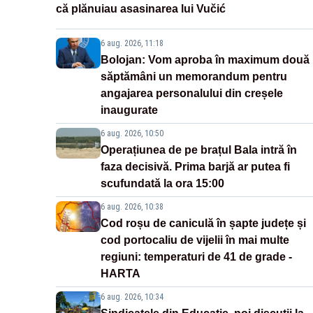
că plănuiau asasinarea lui Vučić
6 aug. 2026, 11:18
Bolojan: Vom aproba în maximum două
săptămâni un memorandum pentru
angajarea personalului din creșele
inaugurate
6 aug. 2026, 10:50
Operațiunea de pe brațul Bala intră în
faza decisivă. Prima barjă ar putea fi
scufundată la ora 15:00
6 aug. 2026, 10:38
Cod roșu de caniculă în șapte județe și
cod portocaliu de vijelii în mai multe
regiuni: temperaturi de 41 de grade -
HARTA
6 aug. 2026, 10:34