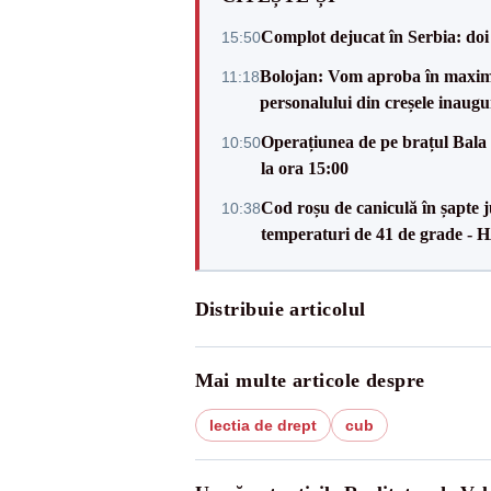
Complot dejucat în Serbia: doi 
15:50
Bolojan: Vom aproba în maxi
11:18
personalului din creșele inaugu
Operațiunea de pe brațul Bala i
10:50
la ora 15:00
Cod roșu de caniculă în șapte ju
10:38
temperaturi de 41 de grade -
Distribuie articolul
Mai multe articole despre
lectia de drept
cub