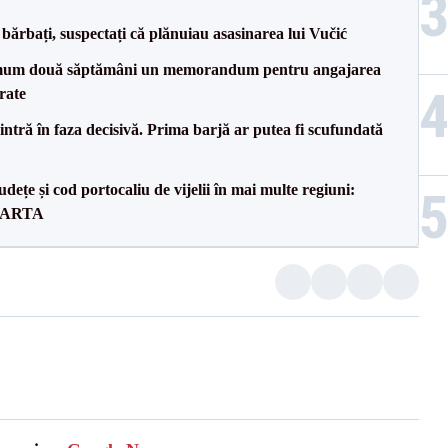
bărbați, suspectați că plănuiau asasinarea lui Vučić
mum două săptămâni un memorandum pentru angajarea
rate
ntră în faza decisivă. Prima barjă ar putea fi scufundată
dețe și cod portocaliu de vijelii în mai multe regiuni:
 HARTA