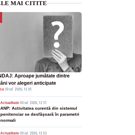
LE MAI CITITE
DAJ: Aproape jumătate dintre
âni vor alegeri anticipate
ica
·
30 iul. 2026, 12:25
2
Actualitate
-
30 iul. 2026, 12:31
ANP: Activitatea curentă din sistemul
penitenciar se desfăşoară în parametri
normali
Actualitate
-
30 iul. 2026, 12:53