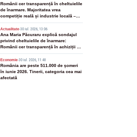
3
Românii cer transparență în cheltuielile
de înarmare. Majoritatea vrea
competiție reală și industrie locală –
SONDAJ
4
Actualitate
-
30 iul. 2026, 13:06
Ana Maria Păcuraru explică sondajul
privind cheltuielile de înarmare:
Românii cer transparență în achiziții și
un echilibru între partenerii externi
5
Economie
-
30 iul. 2026, 11:48
România are peste 511.000 de șomeri
în iunie 2026. Tinerii, categoria cea mai
afectată