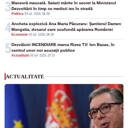
3
Manevră mascată. Salarii mărite în secret la Ministerul
Dezvoltării în timp ce medicii ies în stradă
Politica
-
30 iul. 2026, 08:00
4
Ancheta explozivă Ana Maria Păcuraru: Șantierul Damen
Mangalia, dosarul care scufundă apărarea României
Economie
-
30 iul. 2026, 08:09
5
Dezvăluiri INCENDIARE marca Rizea TV: Ion Bazac, în
centrul unor noi acuzații publice
Actualitate
-
30 iul. 2026, 07:51
ACTUALITATE