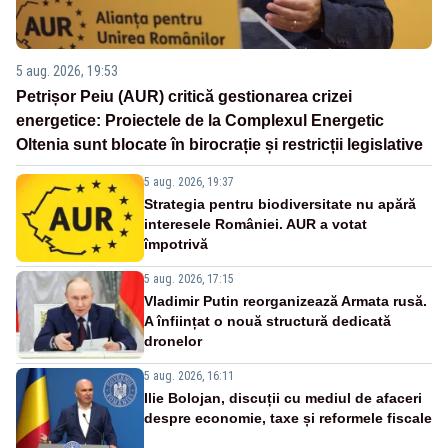
5 aug. 2026, 19:53
Petrișor Peiu (AUR) critică gestionarea crizei
energetice: Proiectele de la Complexul Energetic
Oltenia sunt blocate în birocrație și restricții legislative
5 aug. 2026, 19:37
Strategia pentru biodiversitate nu apără
interesele României. AUR a votat
împotrivă
5 aug. 2026, 17:15
Vladimir Putin reorganizează Armata rusă.
A înființat o nouă structură dedicată
dronelor
5 aug. 2026, 16:11
Ilie Bolojan, discuții cu mediul de afaceri
despre economie, taxe și reformele fiscale