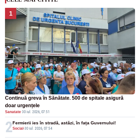
1
Continuă greva în Sănătate. 500 de spitale asigură
doar urgențele
Sanatate
·
30 iul. 2026, 07:51
2
Fermierii ies în stradă, astăzi, în fața Guvernului!
Social
-
30 iul. 2026, 07:54