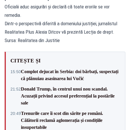
Oficialii aduc asigurări și declară că toate erorile se vor
remedia.
Dintr-o perspectivă diferită a domeniului justiției, jurnalistul
Realitatea Plus Alexia Ditcov vă prezintă Lecția de drept.
Sursa: Realitatea din Justitie
CITEȘTE ȘI
Complot dejucat în Serbia: doi bărbați, suspectați
15:50
că plănuiau asasinarea lui Vučić
Donald Trump, în centrul unui nou scandal.
21:52
Acuzații privind accesul preferențial la postările
sale
Trenurile care îi scot din sărite pe români.
20:49
Călătorii reclamă aglomerația și condițiile
insuportabile