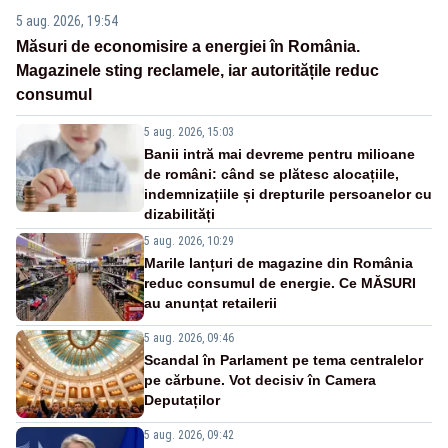
5 aug. 2026, 19:54
Măsuri de economisire a energiei în România.
Magazinele sting reclamele, iar autoritățile reduc
consumul
5 aug. 2026, 15:03
Banii intră mai devreme pentru milioane
de români: când se plătesc alocațiile,
indemnizațiile și drepturile persoanelor cu
dizabilități
5 aug. 2026, 10:29
Marile lanțuri de magazine din România
reduc consumul de energie. Ce MĂSURI
au anunțat retailerii
5 aug. 2026, 09:46
Scandal în Parlament pe tema centralelor
pe cărbune. Vot decisiv în Camera
Deputaților
5 aug. 2026, 09:42