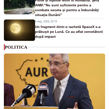
Ploile și vijeliile revin în România. Șefa
ANM:”Nu sunt suficiente pentru a
combate seceta și pentru a îmbunătăți
situația Dunării”
5 aug. 2026, 20:19
Un fragment dintr-o rachetă SpaceX s-a
prăbușit pe Lună. Ce au aflat cercetătorii
după impact
POLITICA