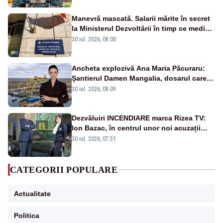
Manevră mascată. Salarii mărite în secret
la Ministerul Dezvoltării în timp ce medicii
ies în stradă
30 iul. 2026, 08:00
Ancheta explozivă Ana Maria Păcuraru:
Șantierul Damen Mangalia, dosarul care
scufundă apărarea României
30 iul. 2026, 08:09
Dezvăluiri INCENDIARE marca Rizea TV:
Ion Bazac, în centrul unor noi acuzații
publice
30 iul. 2026, 07:51
CATEGORII POPULARE
Actualitate
Politica