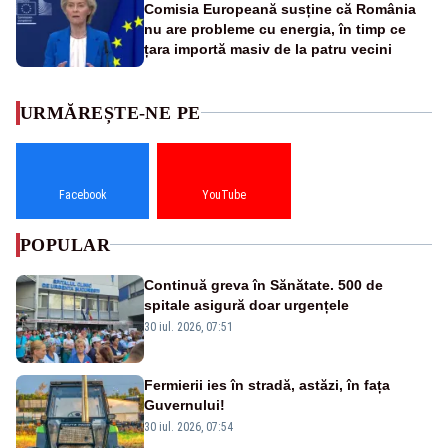
Comisia Europeană susține că România
nu are probleme cu energia, în timp ce
țara importă masiv de la patru vecini
URMĂREȘTE-NE PE
Facebook
YouTube
POPULAR
Continuă greva în Sănătate. 500 de
spitale asigură doar urgențele
30 iul. 2026, 07:51
Fermierii ies în stradă, astăzi, în fața
Guvernului!
30 iul. 2026, 07:54