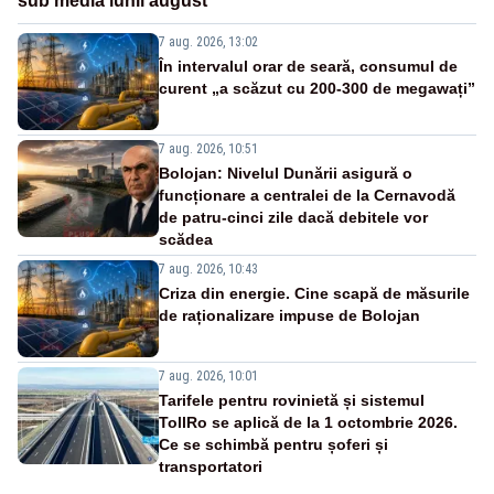
sub media lunii august
7 aug. 2026, 13:02
În intervalul orar de seară, consumul de
curent „a scăzut cu 200-300 de megawați”
7 aug. 2026, 10:51
Bolojan: Nivelul Dunării asigură o
funcționare a centralei de la Cernavodă
de patru-cinci zile dacă debitele vor
scădea
7 aug. 2026, 10:43
Criza din energie. Cine scapă de măsurile
de raționalizare impuse de Bolojan
7 aug. 2026, 10:01
Tarifele pentru rovinietă și sistemul
TollRo se aplică de la 1 octombrie 2026.
Ce se schimbă pentru șoferi și
transportatori