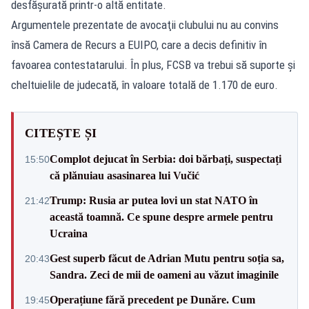
desfăşurată printr-o altă entitate.
Argumentele prezentate de avocaţii clubului nu au convins
însă Camera de Recurs a EUIPO, care a decis definitiv în
favoarea contestatarului. În plus, FCSB va trebui să suporte şi
cheltuielile de judecată, în valoare totală de 1.170 de euro.
CITEȘTE ȘI
Complot dejucat în Serbia: doi bărbați, suspectați
15:50
că plănuiau asasinarea lui Vučić
Trump: Rusia ar putea lovi un stat NATO în
21:42
această toamnă. Ce spune despre armele pentru
Ucraina
Gest superb făcut de Adrian Mutu pentru soția sa,
20:43
Sandra. Zeci de mii de oameni au văzut imaginile
Operațiune fără precedent pe Dunăre. Cum
19:45