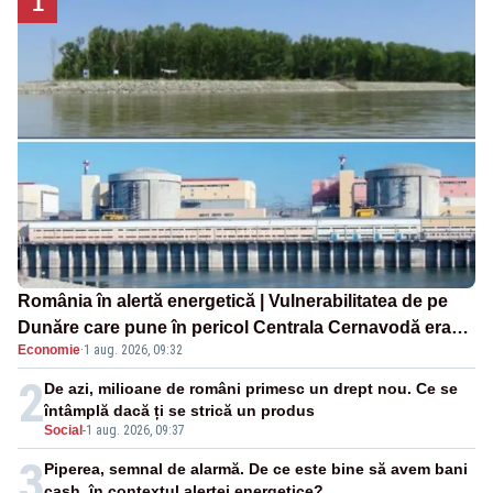
1
România în alertă energetică | Vulnerabilitatea de pe
Dunăre care pune în pericol Centrala Cernavodă era
Economie
·
1 aug. 2026, 09:32
cunoscută de pe vremea lui Ceaușescu
2
De azi, milioane de români primesc un drept nou. Ce se
întâmplă dacă ți se strică un produs
Social
-
1 aug. 2026, 09:37
3
Piperea, semnal de alarmă. De ce este bine să avem bani
cash, în contextul alertei energetice?