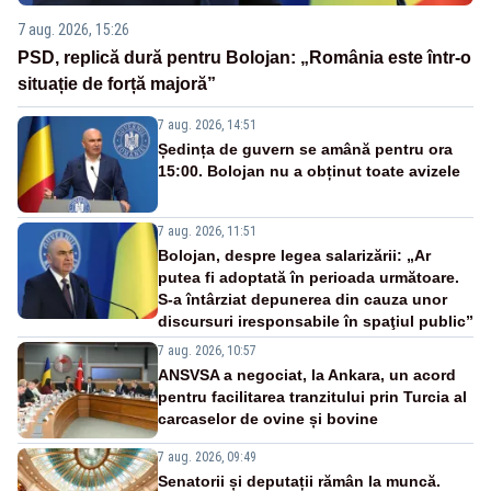
7 aug. 2026, 15:26
PSD, replică dură pentru Bolojan: „România este într-o
situație de forță majoră”
7 aug. 2026, 14:51
Ședința de guvern se amână pentru ora
15:00. Bolojan nu a obținut toate avizele
7 aug. 2026, 11:51
Bolojan, despre legea salarizării: „Ar
putea fi adoptată în perioada următoare.
S-a întârziat depunerea din cauza unor
discursuri iresponsabile în spaţiul public”
7 aug. 2026, 10:57
ANSVSA a negociat, la Ankara, un acord
pentru facilitarea tranzitului prin Turcia al
carcaselor de ovine și bovine
7 aug. 2026, 09:49
Senatorii și deputații rămân la muncă.