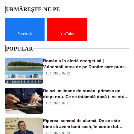
URMĂREȘTE-NE PE
Facebook
YouTube
POPULAR
România în alertă energetică |
Vulnerabilitatea de pe Dunăre care pune
în pericol Centrala Cernavodă era
1 aug. 2026, 09:32
cunoscută de pe vremea lui Ceaușescu
De azi, milioane de români primesc un
drept nou. Ce se întâmplă dacă ți se strică
un produs
1 aug. 2026, 09:37
Piperea, semnal de alarmă. De ce este
bine să avem bani cash, în contextul
alertei energetice?
1 aug. 2026, 09:39