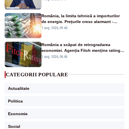
România, la limita tehnică a importurilor
de energie. Prețurile cresc alarmant -
Analiză Realitatea Plus
1 aug. 2026, 09:46
România a scăpat de retrogradarea
economiei. Agenția Fitch menține ratingul
„BBB-” cu perspectivă negativă
1 aug. 2026, 06:48
CATEGORII POPULARE
Actualitate
Politica
Economie
Social