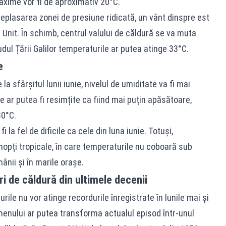
axime vor fi de aproximativ 20°C.
eplasarea zonei de presiune ridicată, un vânt dinspre est
 Unit. În schimb, centrul valului de căldură se va muta
sudul Țării Galilor temperaturile ar putea atinge 33°C.
e
a sfârșitul lunii iunie, nivelul de umiditate va fi mai
e ar putea fi resimțite ca fiind mai puțin apăsătoare,
30°C.
 la fel de dificile ca cele din luna iunie. Totuși,
nopți tropicale, în care temperaturile nu coboară sub
ânii și în marile orașe.
ri de căldură din ultimele decenii
rile nu vor atinge recordurile înregistrate în lunile mai și
menului ar putea transforma actualul episod într-unul