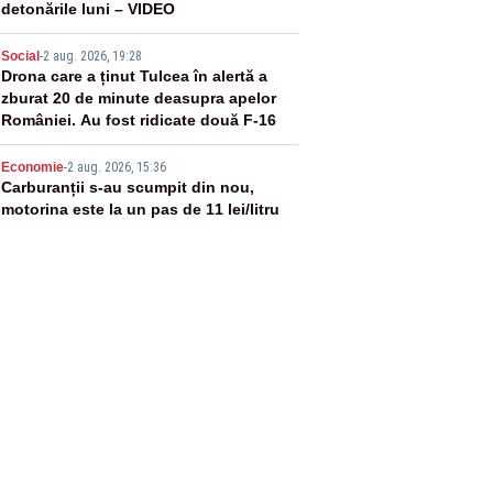
detonările luni – VIDEO
4
Social
-
2 aug. 2026, 19:28
Drona care a ținut Tulcea în alertă a
zburat 20 de minute deasupra apelor
României. Au fost ridicate două F-16
5
Economie
-
2 aug. 2026, 15:36
Carburanții s-au scumpit din nou,
motorina este la un pas de 11 lei/litru