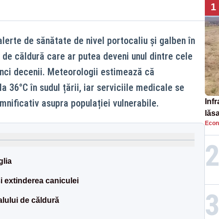
1
alerte de sănătate de nivel portocaliu și galben în
l de căldură care ar putea deveni unul dintre cele
inci decenii. Meteorologii estimează că
a 36°C în sudul țării, iar serviciile medicale se
nificativ asupra populației vulnerabile.
Infr
lăs
Econ
glia
i extinderea caniculei
lului de căldură