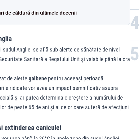
ri de căldură din ultimele decenii
nglia
 sudul Angliei se află sub alerte de sănătate de nivel
ecuritate Sanitară a Regatului Unit și valabile până la ora
izat de alerte
galbene
pentru aceeași perioadă.
rile ridicate vor avea un impact semnificativ asupra
socială și ar putea determina o creștere a numărului de
lor de peste 65 de ani și al celor care suferă de afecțiuni
i extinderea caniculei
or urca până la 36°C în unele zone din sudul Angliei,