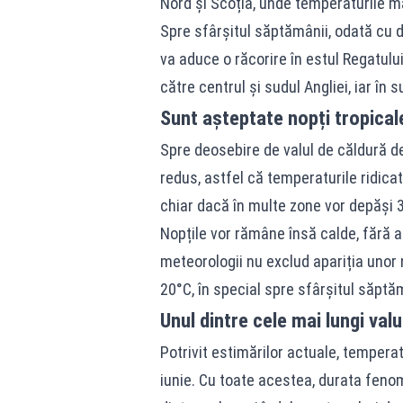
Nord și Scoția, unde temperaturile m
Spre sfârșitul săptămânii, odată cu d
va aduce o răcorire în estul Regatului
către centrul și sudul Angliei, iar în 
Sunt așteptate nopți tropical
Spre deosebire de valul de căldură de l
redus, astfel că temperaturile ridicat
chiar dacă în multe zone vor depăși 
Nopțile vor rămâne însă calde, fără a fi
meteorologii nu exclud apariția unor 
20°C, în special spre sfârșitul săptăm
Unul dintre cele mai lungi valu
Potrivit estimărilor actuale, temperatu
iunie. Cu toate acestea, durata feno