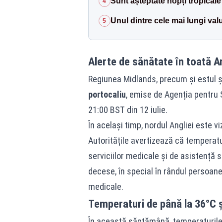
Sunt așteptate nopți tropicale
4
Unul dintre cele mai lungi valu
5
Alerte de sănătate în toată A
Regiunea Midlands, precum și estul și
portocaliu
, emise de Agenția pentru S
21:00 BST din 12 iulie.
În același timp, nordul Angliei este v
Autoritățile avertizează că temperatu
serviciilor medicale și de asistență 
decese, în special în rândul persoane
medicale.
Temperaturi de până la 36°C ș
În această săptămână, temperaturile v