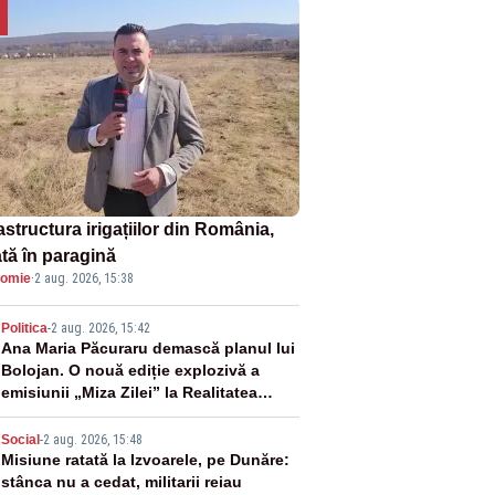
astructura irigațiilor din România,
ată în paragină
omie
·
2 aug. 2026, 15:38
2
Politica
-
2 aug. 2026, 15:42
Ana Maria Păcuraru demască planul lui
Bolojan. O nouă ediție explozivă a
emisiunii „Miza Zilei” la Realitatea
PLUS
3
Social
-
2 aug. 2026, 15:48
Misiune ratată la Izvoarele, pe Dunăre:
stânca nu a cedat, militarii reiau