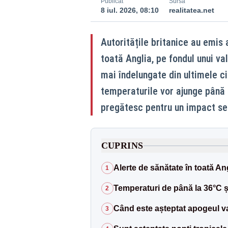
Publicat
Sursă
8 iul. 2026, 08:10
realitatea.net
Autoritățile britanice au emis 
toată Anglia, pe fondul unui va
mai îndelungate din ultimele c
temperaturile vor ajunge până l
pregătesc pentru un impact sem
CUPRINS
Alerte de sănătate în toată An
1
Temperaturi de până la 36°C ș
2
Când este așteptat apogeul va
3