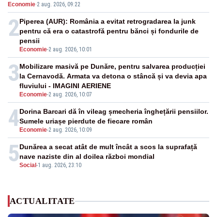
Economie
·
2 aug. 2026, 09:22
2
Piperea (AUR): România a evitat retrogradarea la junk
pentru că era o catastrofă pentru bănci și fondurile de
pensii
Economie
-
2 aug. 2026, 10:01
3
Mobilizare masivă pe Dunăre, pentru salvarea producției
la Cernavodă. Armata va detona o stâncă și va devia apa
fluviului - IMAGINI AERIENE
Economie
-
2 aug. 2026, 10:07
4
Dorina Barcari dă în vileag șmecheria înghețării pensiilor.
Sumele uriașe pierdute de fiecare român
Economie
-
2 aug. 2026, 10:09
5
Dunărea a secat atât de mult încât a scos la suprafață
nave naziste din al doilea război mondial
Social
-
1 aug. 2026, 23:10
ACTUALITATE