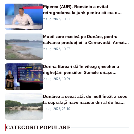
Piperea (AUR): România a evitat
retrogradarea la junk pentru că era o
catastrofă pentru bănci și fondurile de
2 aug. 2026, 10:01
pensii
Mobilizare masivă pe Dunăre, pentru
salvarea producției la Cernavodă. Armata
va detona o stâncă și va devia apa
2 aug. 2026, 10:07
fluviului - IMAGINI AERIENE
Dorina Barcari dă în vileag șmecheria
înghețării pensiilor. Sumele uriașe
pierdute de fiecare român
2 aug. 2026, 10:09
Dunărea a secat atât de mult încât a scos
la suprafață nave naziste din al doilea
război mondial
1 aug. 2026, 23:10
CATEGORII POPULARE