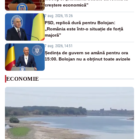
creștere economică”
7 aug. 2026, 15:26
PSD, replică dură pentru Bolojan:
„România este într-o situație de forță
majoră”
7 aug. 2026, 14:51
Ședința de guvern se amână pentru ora
15:00. Bolojan nu a obținut toate avizele
ECONOMIE