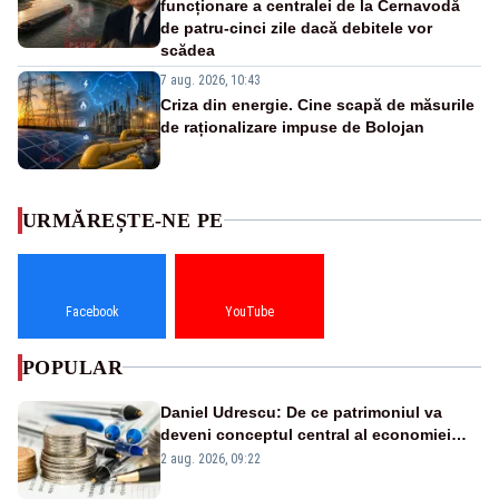
funcționare a centralei de la Cernavodă
de patru-cinci zile dacă debitele vor
scădea
7 aug. 2026, 10:43
Criza din energie. Cine scapă de măsurile
de raționalizare impuse de Bolojan
URMĂREȘTE-NE PE
Facebook
YouTube
POPULAR
Daniel Udrescu: De ce patrimoniul va
deveni conceptul central al economiei
viitoare?
2 aug. 2026, 09:22