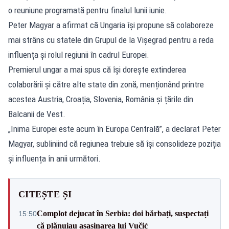
o reuniune programată pentru finalul lunii iunie.
Peter Magyar a afirmat că Ungaria își propune să colaboreze
mai strâns cu statele din Grupul de la Vișegrad pentru a reda
influența și rolul regiunii în cadrul Europei.
Premierul ungar a mai spus că își dorește extinderea
colaborării și către alte state din zonă, menționând printre
acestea Austria, Croația, Slovenia, România și țările din
Balcanii de Vest.
„Inima Europei este acum în Europa Centrală”, a declarat Peter
Magyar, subliniind că regiunea trebuie să își consolideze poziția
și influența în anii următori.
CITEȘTE ȘI
Complot dejucat în Serbia: doi bărbați, suspectați
15:50
că plănuiau asasinarea lui Vučić