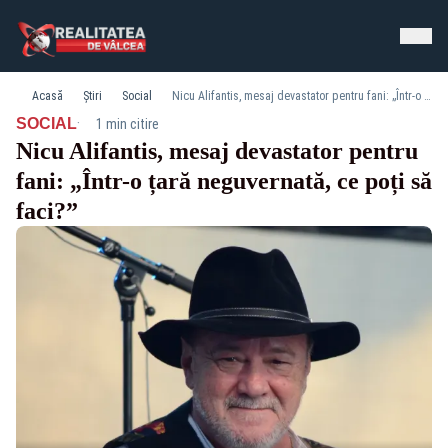
Acasă
Știri
Social
Nicu Alifantis, mesaj devastator pentru fani: „Într-o țară neguvernată, ce poți să faci?”
·
SOCIAL
1 min citire
Nicu Alifantis, mesaj devastator pentru
fani: „Într-o țară neguvernată, ce poți să
faci?”