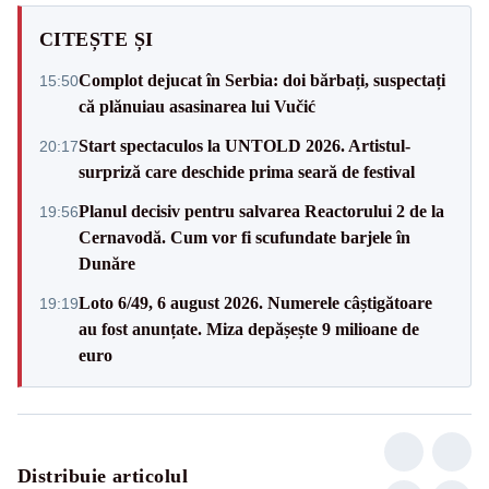
CITEȘTE ȘI
Complot dejucat în Serbia: doi bărbați, suspectați
15:50
că plănuiau asasinarea lui Vučić
Start spectaculos la UNTOLD 2026. Artistul-
20:17
surpriză care deschide prima seară de festival
Planul decisiv pentru salvarea Reactorului 2 de la
19:56
Cernavodă. Cum vor fi scufundate barjele în
Dunăre
Loto 6/49, 6 august 2026. Numerele câștigătoare
19:19
au fost anunțate. Miza depășește 9 milioane de
euro
Distribuie articolul