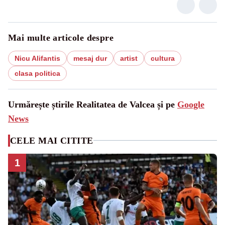
Mai multe articole despre
Nicu Alifantis
mesaj dur
artist
cultura
clasa politica
Urmărește știrile Realitatea de Valcea și pe
Google
News
CELE MAI CITITE
1