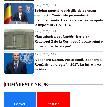
6 aug. 2026, 15:33
Bolojan anunță restricțiile de consum
energetic. Centralele pe combustibili
fosili, repornite. La ore de vârf se va apela
la importuri - LIVE TEXT
6 aug. 2026, 15:24
Miza uriașă a scufundării barjelor.
Reactorul 2 de la Cernavodă poate primi o
nouă „gură de oxigen”
6 aug. 2026, 15:23
Alexandru Nazare, veste bună: Economia
României va crește în 2027, iar inflația va
scădea
URMĂREȘTE-NE PE
Facebook
YouTube