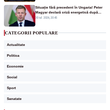
Situație fără precedent în Ungaria! Peter
Magyar declară criză energetică după
oprirea centralei de la Paks
30 iul. 2026, 20:45
CATEGORII POPULARE
Actualitate
Politica
Economie
Social
Sport
Sanatate