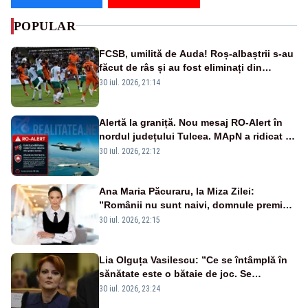
POPULAR
FCSB, umilită de Auda! Roș-albaștrii s-au
făcut de râs și au fost eliminați din
Conference League
30 iul. 2026, 21:14
Alertă la graniță. Nou mesaj RO-Alert în
nordul județului Tulcea. MApN a ridicat de
la sol două avioane F-16
30 iul. 2026, 22:12
Ana Maria Păcuraru, la Miza Zilei:
”Românii nu sunt naivi, domnule premier
Bolojan”
30 iul. 2026, 22:15
Lia Olguța Vasilescu: ”Ce se întâmplă în
sănătate este o bătaie de joc. Se
guvernează extraordinar de prost”
30 iul. 2026, 23:24