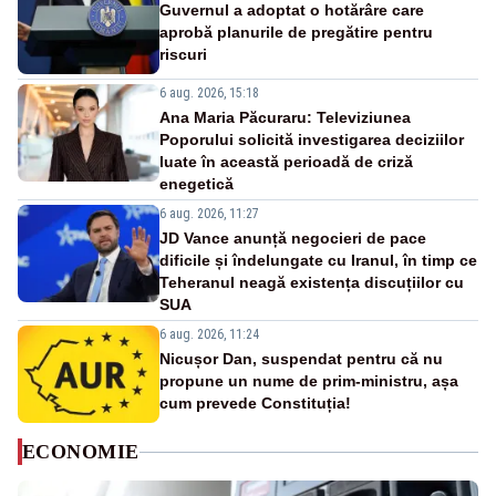
Guvernul a adoptat o hotărâre care
aprobă planurile de pregătire pentru
riscuri
6 aug. 2026, 15:18
Ana Maria Păcuraru: Televiziunea
Poporului solicită investigarea deciziilor
luate în această perioadă de criză
enegetică
6 aug. 2026, 11:27
JD Vance anunță negocieri de pace
dificile și îndelungate cu Iranul, în timp ce
Teheranul neagă existența discuțiilor cu
SUA
6 aug. 2026, 11:24
Nicușor Dan, suspendat pentru că nu
propune un nume de prim-ministru, așa
cum prevede Constituția!
ECONOMIE