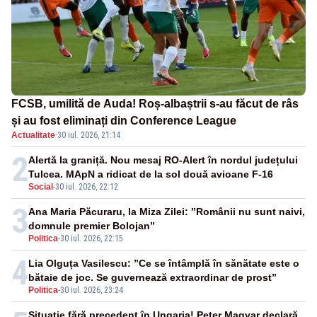
FCSB, umilită de Auda! Roș-albaștrii s-au făcut de râs
și au fost eliminați din Conference League
Actualitate
·
30 iul. 2026, 21:14
2
Alertă la graniță. Nou mesaj RO-Alert în nordul județului
Tulcea. MApN a ridicat de la sol două avioane F-16
Social
-
30 iul. 2026, 22:12
3
Ana Maria Păcuraru, la Miza Zilei: ”Românii nu sunt naivi,
domnule premier Bolojan”
Politica
-
30 iul. 2026, 22:15
4
Lia Olguța Vasilescu: ”Ce se întâmplă în sănătate este o
bătaie de joc. Se guvernează extraordinar de prost”
Politica
-
30 iul. 2026, 23:24
Situație fără precedent în Ungaria! Peter Magyar declară