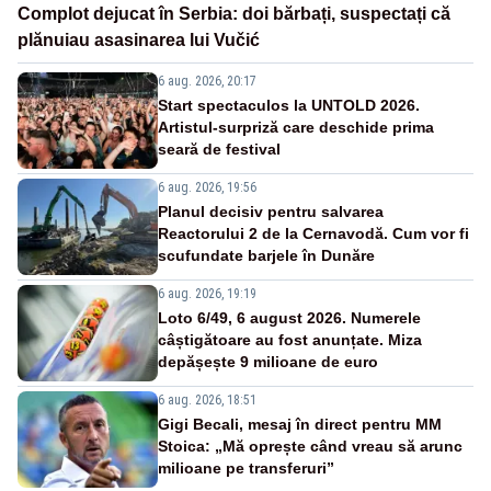
Complot dejucat în Serbia: doi bărbați, suspectați că
plănuiau asasinarea lui Vučić
6 aug. 2026, 20:17
Start spectaculos la UNTOLD 2026.
Artistul-surpriză care deschide prima
seară de festival
6 aug. 2026, 19:56
Planul decisiv pentru salvarea
Reactorului 2 de la Cernavodă. Cum vor fi
scufundate barjele în Dunăre
6 aug. 2026, 19:19
Loto 6/49, 6 august 2026. Numerele
câștigătoare au fost anunțate. Miza
depășește 9 milioane de euro
6 aug. 2026, 18:51
Gigi Becali, mesaj în direct pentru MM
Stoica: „Mă oprește când vreau să arunc
milioane pe transferuri”