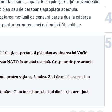
mentale sunt „împânzite cu pile și relații” provenite din
Bolojan sau de persoane apropiate acestuia.
doptarea moțiunii de cenzură care a dus la căderea
r pentru formarea unei noi majorități politice.
bărbați, suspectați că plănuiau asasinarea lui Vučić
 stat NATO în această toamnă. Ce spune despre armele
tu pentru soția sa, Sandra. Zeci de mii de oameni au
Dunăre. Cum funcționează digul din barje care ajută