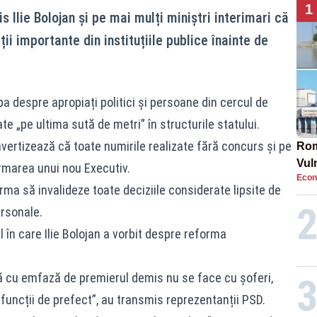
1
 Ilie Bolojan și pe mai mulți miniștri interimari că
ii importante din instituțiile publice înainte de
a despre apropiați politici și persoane din cercul de
te „pe ultima sută de metri” în structurile statului.
vertizează că toate numirile realizate fără concurs și pe
Rom
Vul
formarea unui nou Executiv.
Econ
pun
 urma să invalideze toate deciziile considerate lipsite de
cun
ersonale.
 în care Ilie Bolojan a vorbit despre reforma
ă cu emfază de premierul demis nu se face cu șoferi,
n funcții de prefect”, au transmis reprezentanții PSD.