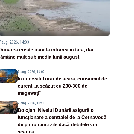
7 aug. 2026, 14:03
Dunărea crește ușor la intrarea în țară, dar
rămâne mult sub media lunii august
7 aug. 2026, 13:02
În intervalul orar de seară, consumul de
curent „a scăzut cu 200-300 de
megawați”
7 aug. 2026, 10:51
Bolojan: Nivelul Dunării asigură o
funcționare a centralei de la Cernavodă
de patru-cinci zile dacă debitele vor
scădea