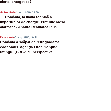
alertei energetice?
4
Actualitate
-
1 aug. 2026, 09:46
România, la limita tehnică a
importurilor de energie. Prețurile cresc
alarmant - Analiză Realitatea Plus
5
Economie
-
1 aug. 2026, 06:48
România a scăpat de retrogradarea
economiei. Agenția Fitch menține
ratingul „BBB-” cu perspectivă
negativă