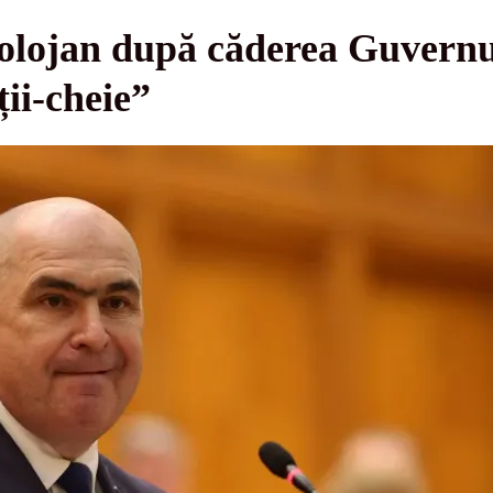
Bolojan după căderea Guvernul
ții-cheie”