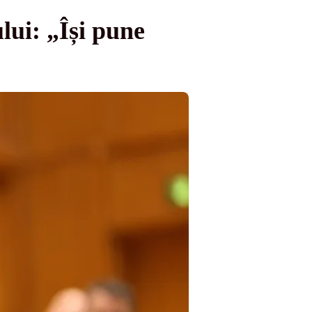
ui: „Își pune