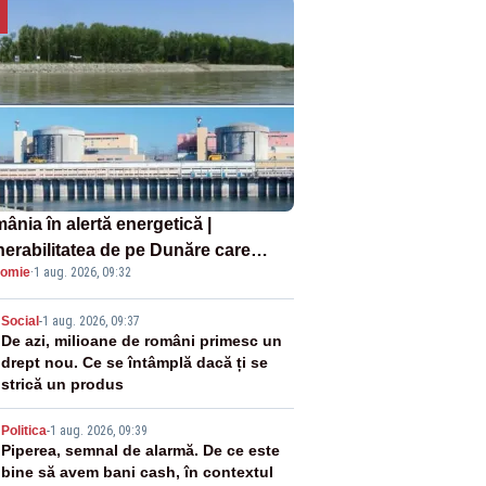
ânia în alertă energetică |
nerabilitatea de pe Dunăre care
omie
·
1 aug. 2026, 09:32
e în pericol Centrala Cernavodă era
oscută de pe vremea lui Ceaușescu
2
Social
-
1 aug. 2026, 09:37
De azi, milioane de români primesc un
drept nou. Ce se întâmplă dacă ți se
strică un produs
3
Politica
-
1 aug. 2026, 09:39
Piperea, semnal de alarmă. De ce este
bine să avem bani cash, în contextul