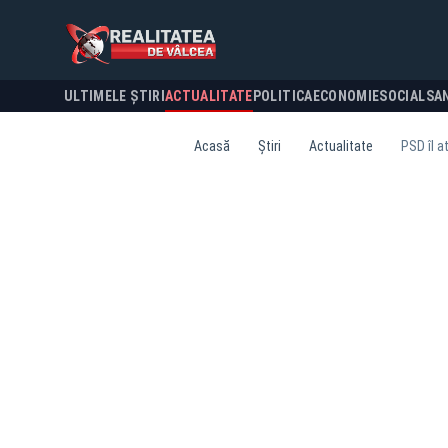
ULTIMELE ȘTIRI
ACTUALITATE
POLITICA
ECONOMIE
SOCIAL
SA
Acasă
Știri
Actualitate
PSD îl a