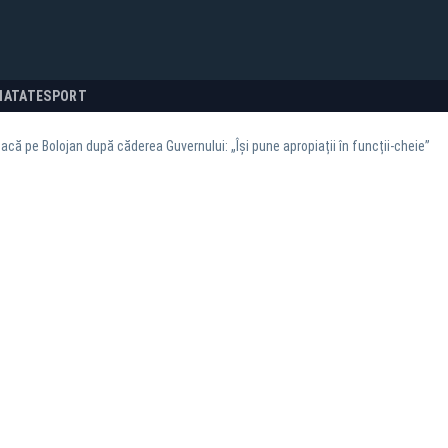
NATATE
SPORT
tacă pe Bolojan după căderea Guvernului: „Își pune apropiații în funcții-cheie”