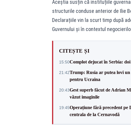
Aceștia susțin că instituțiile guverna
structurile conduse anterior de Ilie 
Declarațiile vin la scurt timp după a
Guvernului și în contextul negocierilo
CITEȘTE ȘI
Complot dejucat în Serbia: doi 
15:50
Trump: Rusia ar putea lovi un
21:42
pentru Ucraina
Gest superb făcut de Adrian Mu
20:43
văzut imaginile
Operațiune fără precedent pe 
19:45
centrala de la Cernavodă