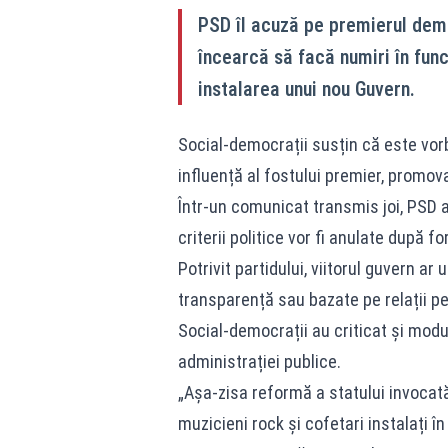
PSD îl acuză pe premierul demis
încearcă să facă numiri în funcț
instalarea unui nou Guvern.
Social-democrații susțin că este vorb
influență al fostului premier, promova
Într-un comunicat transmis joi, PSD a
criterii politice vor fi anulate după 
Potrivit partidului, viitorul guvern ar
transparență sau bazate pe relații p
Social-democrații au criticat și modul
administrației publice.
„Așa-zisa reformă a statului invocat
muzicieni rock și cofetari instalați î