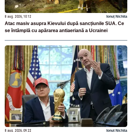
8 aug. 2026, 10:12
Ionuț Nichita
Atac masiv asupra Kievului după sancțiunile SUA. Ce
se întâmplă cu apărarea antiaeriană a Ucrainei
8 aug. 2026, 09:22
Ionuț Nichita