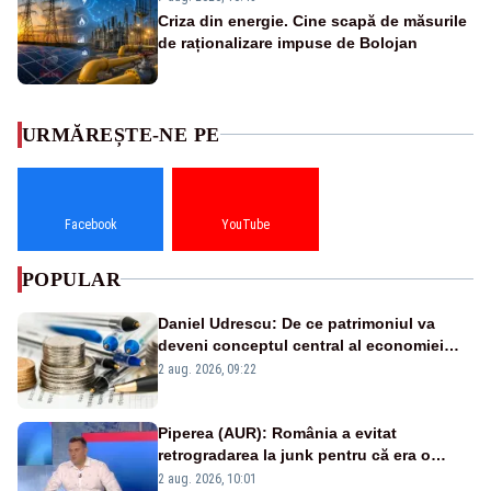
Criza din energie. Cine scapă de măsurile
de raționalizare impuse de Bolojan
URMĂREȘTE-NE PE
Facebook
YouTube
POPULAR
Daniel Udrescu: De ce patrimoniul va
deveni conceptul central al economiei
viitoare?
2 aug. 2026, 09:22
Piperea (AUR): România a evitat
retrogradarea la junk pentru că era o
catastrofă pentru bănci și fondurile de
2 aug. 2026, 10:01