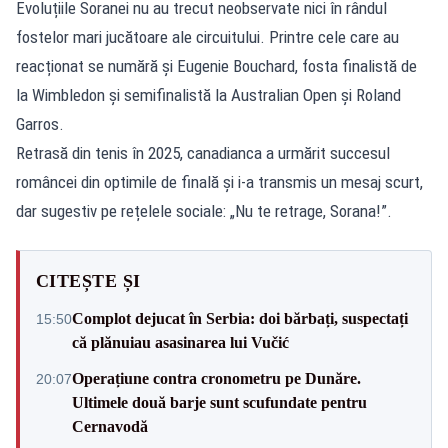
Evoluțiile Soranei nu au trecut neobservate nici în rândul
fostelor mari jucătoare ale circuitului. Printre cele care au
reacționat se numără și Eugenie Bouchard, fosta finalistă de
la Wimbledon și semifinalistă la Australian Open și Roland
Garros.
Retrasă din tenis în 2025, canadianca a urmărit succesul
româncei din optimile de finală și i-a transmis un mesaj scurt,
dar sugestiv pe rețelele sociale: „Nu te retrage, Sorana!”.
CITEȘTE ȘI
Complot dejucat în Serbia: doi bărbați, suspectați
15:50
că plănuiau asasinarea lui Vučić
Operațiune contra cronometru pe Dunăre.
20:07
Ultimele două barje sunt scufundate pentru
Cernavodă