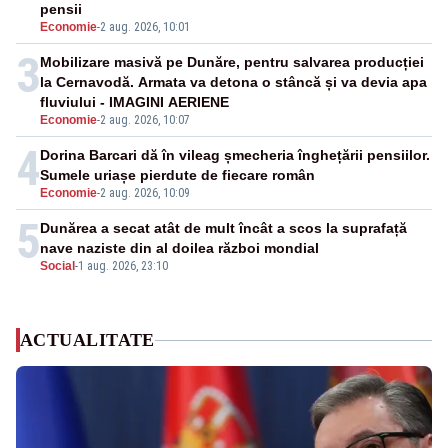
pensii
Economie
-
2 aug. 2026, 10:01
3
Mobilizare masivă pe Dunăre, pentru salvarea producției
la Cernavodă. Armata va detona o stâncă și va devia apa
fluviului - IMAGINI AERIENE
Economie
-
2 aug. 2026, 10:07
4
Dorina Barcari dă în vileag șmecheria înghețării pensiilor.
Sumele uriașe pierdute de fiecare român
Economie
-
2 aug. 2026, 10:09
5
Dunărea a secat atât de mult încât a scos la suprafață
nave naziste din al doilea război mondial
Social
-
1 aug. 2026, 23:10
ACTUALITATE