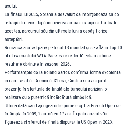
anului.
La finalul lui 2025, Sorana a dezvăluit că intenționează să se
retragă din tenis după încheierea actualei stagiuni. Cu toate
acestea, parcursul său din ultimele luni a depășit orice
așteptări.
Românca a urcat până pe locul 18 mondial și se află în Top 10
al clasamentului WTA Race, care reflectă cele mai bune
rezultate obținute în sezonul 2026.
Performanțele de la Roland Garros confirmă forma excelentă
în care se află. Duminică, 31 mai, Cîrstea și-a asigurat
prezența în sferturile de finală ale turneului parizian, o
realizare cu o puternică încărcătură simbolică.
Ultima dată când ajungea între primele opt la French Open se
întâmpla în 2009, în urmă cu 17 ani. În palmaresul său
figurează și sfertul de finală disputat la US Open în 2023.