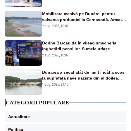
pensii
Mobilizare masivă pe Dunăre, pentru
salvarea producției la Cernavodă. Armata
va detona o stâncă și va devia apa
2 aug. 2026, 10:07
fluviului - IMAGINI AERIENE
Dorina Barcari dă în vileag șmecheria
înghețării pensiilor. Sumele uriașe
pierdute de fiecare român
2 aug. 2026, 10:09
Dunărea a secat atât de mult încât a scos
la suprafață nave naziste din al doilea
război mondial
1 aug. 2026, 23:10
CATEGORII POPULARE
Actualitate
Politica