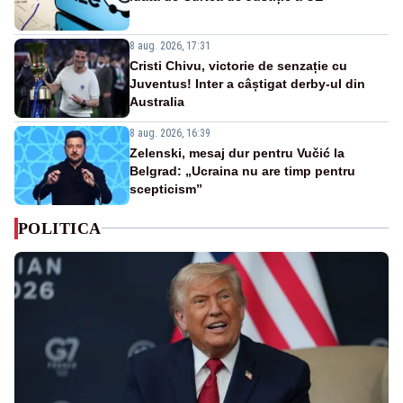
8 aug. 2026, 17:31
Cristi Chivu, victorie de senzație cu
Juventus! Inter a câștigat derby-ul din
Australia
8 aug. 2026, 16:39
Zelenski, mesaj dur pentru Vučić la
Belgrad: „Ucraina nu are timp pentru
scepticism”
POLITICA