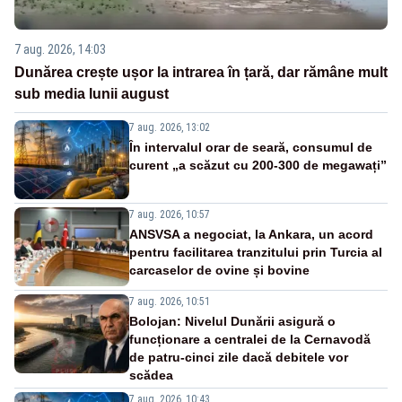
7 aug. 2026, 14:03
Dunărea crește ușor la intrarea în țară, dar rămâne mult
sub media lunii august
7 aug. 2026, 13:02
În intervalul orar de seară, consumul de
curent „a scăzut cu 200-300 de megawați”
7 aug. 2026, 10:57
ANSVSA a negociat, la Ankara, un acord
pentru facilitarea tranzitului prin Turcia al
carcaselor de ovine și bovine
7 aug. 2026, 10:51
Bolojan: Nivelul Dunării asigură o
funcționare a centralei de la Cernavodă
de patru-cinci zile dacă debitele vor
scădea
7 aug. 2026, 10:43