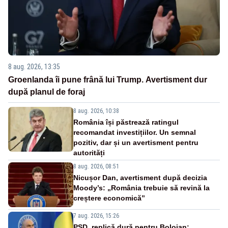
8 aug. 2026, 13:35
Groenlanda îi pune frână lui Trump. Avertisment dur
după planul de foraj
8 aug. 2026, 10:38
România își păstrează ratingul
recomandat investițiilor. Un semnal
pozitiv, dar și un avertisment pentru
autorități
8 aug. 2026, 08:51
Nicușor Dan, avertisment după decizia
Moody’s: „România trebuie să revină la
creștere economică”
7 aug. 2026, 15:26
PSD, replică dură pentru Bolojan: