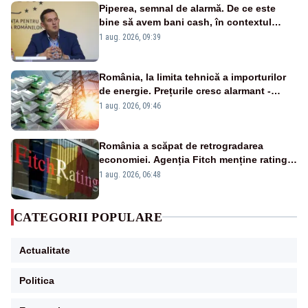
Piperea, semnal de alarmă. De ce este
bine să avem bani cash, în contextul
alertei energetice?
1 aug. 2026, 09:39
România, la limita tehnică a importurilor
de energie. Prețurile cresc alarmant -
Analiză Realitatea Plus
1 aug. 2026, 09:46
România a scăpat de retrogradarea
economiei. Agenția Fitch menține ratingul
„BBB-” cu perspectivă negativă
1 aug. 2026, 06:48
CATEGORII POPULARE
Actualitate
Politica