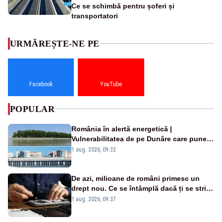
Ce se schimbă pentru șoferi și
transportatori
URMĂREȘTE-NE PE
Facebook
YouTube
POPULAR
România în alertă energetică |
Vulnerabilitatea de pe Dunăre care pune
în pericol Centrala Cernavodă era
1 aug. 2026, 09:32
cunoscută de pe vremea lui Ceaușescu
De azi, milioane de români primesc un
drept nou. Ce se întâmplă dacă ți se strică
un produs
1 aug. 2026, 09:37