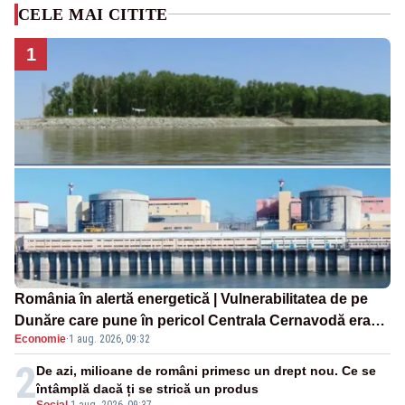
CELE MAI CITITE
1
România în alertă energetică | Vulnerabilitatea de pe
Dunăre care pune în pericol Centrala Cernavodă era
Economie
·
1 aug. 2026, 09:32
cunoscută de pe vremea lui Ceaușescu
2
De azi, milioane de români primesc un drept nou. Ce se
întâmplă dacă ți se strică un produs