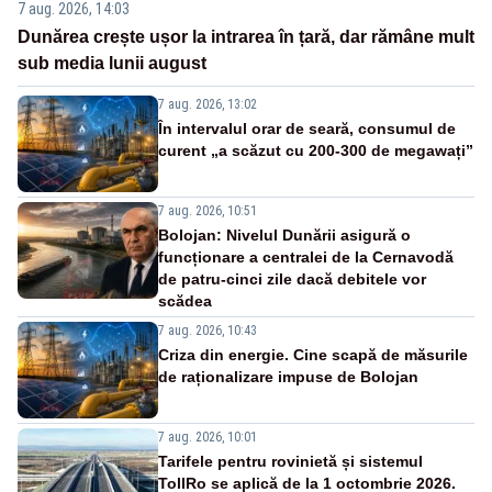
7 aug. 2026, 14:03
Dunărea crește ușor la intrarea în țară, dar rămâne mult
sub media lunii august
7 aug. 2026, 13:02
În intervalul orar de seară, consumul de
curent „a scăzut cu 200-300 de megawați”
7 aug. 2026, 10:51
Bolojan: Nivelul Dunării asigură o
funcționare a centralei de la Cernavodă
de patru-cinci zile dacă debitele vor
scădea
7 aug. 2026, 10:43
Criza din energie. Cine scapă de măsurile
de raționalizare impuse de Bolojan
7 aug. 2026, 10:01
Tarifele pentru rovinietă și sistemul
TollRo se aplică de la 1 octombrie 2026.