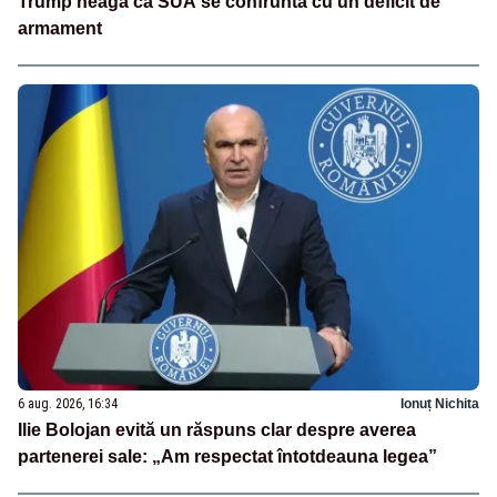
Trump neagă că SUA se confruntă cu un deficit de
armament
6 aug. 2026, 16:34
Ionuț Nichita
Ilie Bolojan evită un răspuns clar despre averea
partenerei sale: „Am respectat întotdeauna legea”