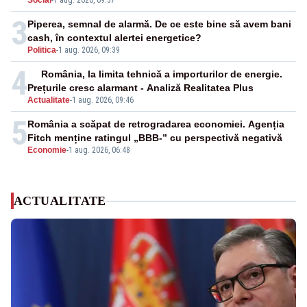
Social
-
1 aug. 2026, 09:37
3
Piperea, semnal de alarmă. De ce este bine să avem bani
cash, în contextul alertei energetice?
Politica
-
1 aug. 2026, 09:39
4
România, la limita tehnică a importurilor de energie.
Prețurile cresc alarmant - Analiză Realitatea Plus
Actualitate
-
1 aug. 2026, 09:46
5
România a scăpat de retrogradarea economiei. Agenția
Fitch menține ratingul „BBB-” cu perspectivă negativă
Economie
-
1 aug. 2026, 06:48
ACTUALITATE