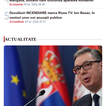
Mangalia, dosarul care scufundă apărarea României
Economie
-
30 iul. 2026, 08:09
5
Dezvăluiri INCENDIARE marca Rizea TV: Ion Bazac, în
centrul unor noi acuzații publice
Actualitate
-
30 iul. 2026, 07:51
ACTUALITATE