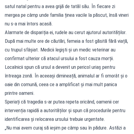
satul natal pentru a avea grijă de tatăl său. În fiecare zi
mergea pe câmp unde familia ținea vacile la păscut, însă vineri
nu s-a mai întors acasă.
Alarmate de dispariția ei, rudele au cerut ajutorul autorităților.
După mai multe ore de căutări, femeia a fost găsită fără viață,
cu trupul sfâșiat. Medicii legiști și un medic veterinar au
confirmat ulterior că atacul ursului a fost cauza morții.
Localnicii spun că ursul a devenit un pericol uriaș pentru
întreaga zonă. În aceeași dimineață, animalul ar fi omorât și o
oaie din comună, ceea ce a amplificat și mai mult panica
printre oameni.
Speriați că tragedia s-ar putea repeta oricând, oamenii cer
intervenția rapidă a autorităților și spun că procedurile pentru
identificarea și relocarea ursului trebuie urgentate.
„Nu mai avem curaj să ieșim pe câmp sau în pădure. Astăzi a