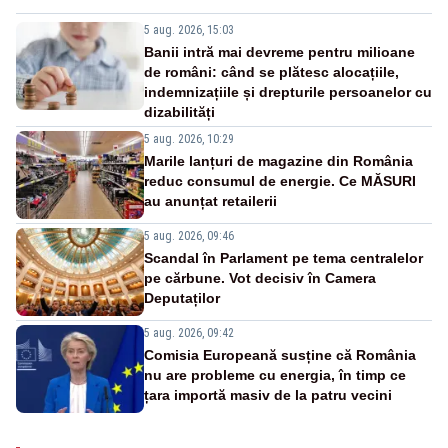
5 aug. 2026, 15:03
Banii intră mai devreme pentru milioane
de români: când se plătesc alocațiile,
indemnizațiile și drepturile persoanelor cu
dizabilități
5 aug. 2026, 10:29
Marile lanțuri de magazine din România
reduc consumul de energie. Ce MĂSURI
au anunțat retailerii
5 aug. 2026, 09:46
Scandal în Parlament pe tema centralelor
pe cărbune. Vot decisiv în Camera
Deputaților
5 aug. 2026, 09:42
Comisia Europeană susține că România
nu are probleme cu energia, în timp ce
țara importă masiv de la patru vecini