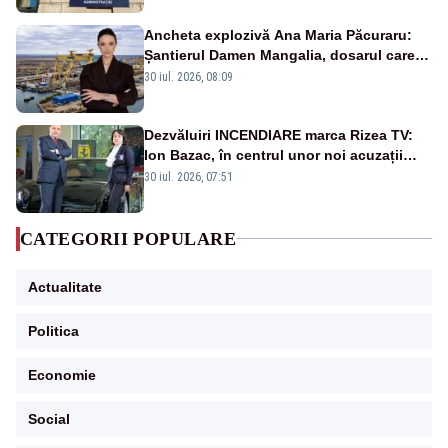
Ancheta explozivă Ana Maria Păcuraru:
Șantierul Damen Mangalia, dosarul care
scufundă apărarea României
30 iul. 2026, 08:09
Dezvăluiri INCENDIARE marca Rizea TV:
Ion Bazac, în centrul unor noi acuzații
publice
30 iul. 2026, 07:51
CATEGORII POPULARE
Actualitate
Politica
Economie
Social