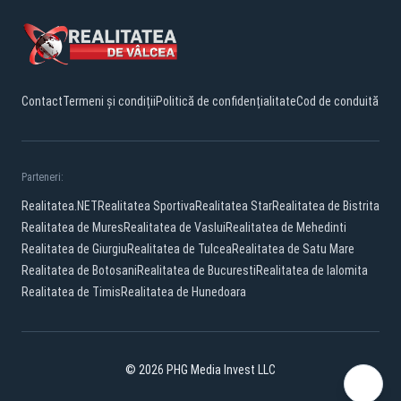
Contact
Termeni și condiții
Politică de confidențialitate
Cod de conduită
Parteneri:
Realitatea.NET
Realitatea Sportiva
Realitatea Star
Realitatea de Bistrita
Realitatea de Mures
Realitatea de Vaslui
Realitatea de Mehedinti
Realitatea de Giurgiu
Realitatea de Tulcea
Realitatea de Satu Mare
Realitatea de Botosani
Realitatea de Bucuresti
Realitatea de Ialomita
Realitatea de Timis
Realitatea de Hunedoara
© 2026 PHG Media Invest LLC
Facebook
YouTube