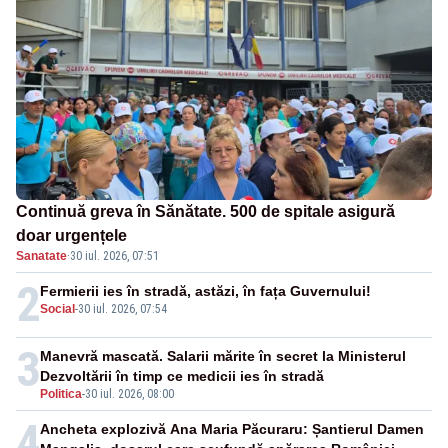
Continuă greva în Sănătate. 500 de spitale asigură
doar urgențele
Sanatate
·
30 iul. 2026, 07:51
2
Fermierii ies în stradă, astăzi, în fața Guvernului!
Social
-
30 iul. 2026, 07:54
3
Manevră mascată. Salarii mărite în secret la Ministerul
Dezvoltării în timp ce medicii ies în stradă
Politica
-
30 iul. 2026, 08:00
4
Ancheta explozivă Ana Maria Păcuraru: Șantierul Damen