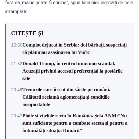
fost ea, mâine poate fi oricine”, spun localnicii îngroziți de cele
întâmplate.
CITEȘTE ȘI
Complot dejucat în Serbia: doi bărbați, suspectați
15:50
că plănuiau asasinarea lui Vučić
Donald Trump, în centrul unui nou scandal.
21:52
Acuzații privind accesul preferențial la postările
sale
Trenurile care îi scot din sărite pe români.
20:49
Călătorii reclamă aglomerația și condițiile
insuportabile
Ploile și vijeliile revin în România. Șefa ANM:”Nu
20:47
sunt suficiente pentru a combate seceta și pentru a
îmbunătăți situația Dunării”