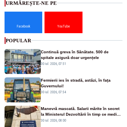
URMĂREȘTE-NE PE
Facebook
YouTube
POPULAR
Continuă greva în Sănătate. 500 de
spitale asigură doar urgențele
30 iul. 2026, 07:51
Fermierii ies în stradă, astăzi, în fața
Guvernului!
30 iul. 2026, 07:54
Manevră mascată. Salarii mărite în secret
la Ministerul Dezvoltării în timp ce medicii
ies în stradă
30 iul. 2026, 08:00