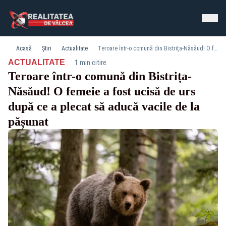
Acasă
Știri
Actualitate
Teroare într-o comună din Bistrița-Năsăud! O femeie a fost ucisă de urs după ce a plecat să aducă vacile de la pășunat
·
ACTUALITATE
1 min citire
Teroare într-o comună din Bistrița-
Năsăud! O femeie a fost ucisă de urs
după ce a plecat să aducă vacile de la
pășunat