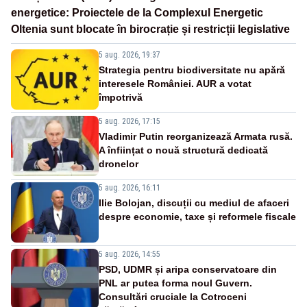
energetice: Proiectele de la Complexul Energetic
Oltenia sunt blocate în birocrație și restricții legislative
5 aug. 2026, 19:37
Strategia pentru biodiversitate nu apără
interesele României. AUR a votat
împotrivă
5 aug. 2026, 17:15
Vladimir Putin reorganizează Armata rusă.
A înființat o nouă structură dedicată
dronelor
5 aug. 2026, 16:11
Ilie Bolojan, discuții cu mediul de afaceri
despre economie, taxe și reformele fiscale
5 aug. 2026, 14:55
PSD, UDMR și aripa conservatoare din
PNL ar putea forma noul Guvern.
Consultări cruciale la Cotroceni