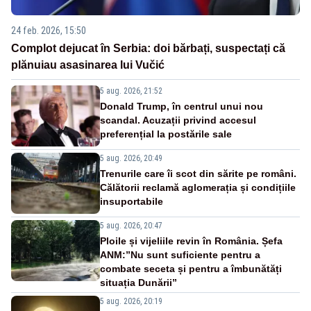
24 feb. 2026, 15:50
Complot dejucat în Serbia: doi bărbați, suspectați că
plănuiau asasinarea lui Vučić
5 aug. 2026, 21:52
Donald Trump, în centrul unui nou
scandal. Acuzații privind accesul
preferențial la postările sale
5 aug. 2026, 20:49
Trenurile care îi scot din sărite pe români.
Călătorii reclamă aglomerația și condițiile
insuportabile
5 aug. 2026, 20:47
Ploile și vijeliile revin în România. Șefa
ANM:”Nu sunt suficiente pentru a
combate seceta și pentru a îmbunătăți
situația Dunării”
5 aug. 2026, 20:19