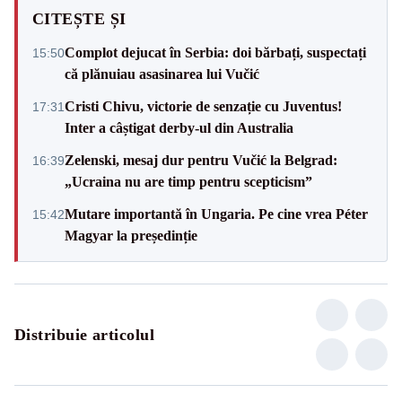
CITEȘTE ȘI
Complot dejucat în Serbia: doi bărbați, suspectați
15:50
că plănuiau asasinarea lui Vučić
Cristi Chivu, victorie de senzație cu Juventus!
17:31
Inter a câștigat derby-ul din Australia
Zelenski, mesaj dur pentru Vučić la Belgrad:
16:39
„Ucraina nu are timp pentru scepticism”
Mutare importantă în Ungaria. Pe cine vrea Péter
15:42
Magyar la președinție
Distribuie articolul