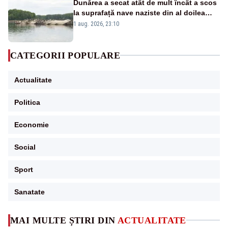
Dunărea a secat atât de mult încât a scos
la suprafață nave naziste din al doilea
război mondial
1 aug. 2026, 23:10
CATEGORII POPULARE
Actualitate
Politica
Economie
Social
Sport
Sanatate
MAI MULTE ȘTIRI DIN
ACTUALITATE