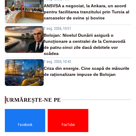
ANSVSA a negociat, la Ankara, un acord
pentru facilitarea tranzitului prin Turcia al
carcaselor de ovine și bovine
7 aug. 2026, 10:51
Bolojan: Nivelul Dunării asigură o
funcționare a centralei de la Cernavodă
de patru-cinci zile dacă debitele vor
scădea
7 aug. 2026, 10:43
Criza din energie. Cine scapă de măsurile
de raționalizare impuse de Bolojan
URMĂREȘTE-NE PE
Facebook
YouTube