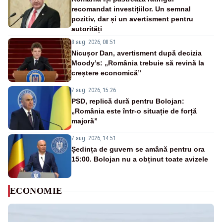
recomandat investițiilor. Un semnal
pozitiv, dar și un avertisment pentru
autorități
8 aug. 2026, 08:51
Nicușor Dan, avertisment după decizia
Moody’s: „România trebuie să revină la
creștere economică”
7 aug. 2026, 15:26
PSD, replică dură pentru Bolojan:
„România este într-o situație de forță
majoră”
7 aug. 2026, 14:51
Ședința de guvern se amână pentru ora
15:00. Bolojan nu a obținut toate avizele
ECONOMIE