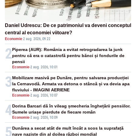
Daniel Udrescu: De ce patrimoniul va deveni conceptul
central al economiei viitoare?
Economie
·
2 aug. 2026, 09:22
2
Piperea (AUR): România a evitat retrogradarea la junk
pentru că era o catastrofă pentru bănci și fondurile de
pensii
Economie
-
2 aug. 2026, 10:01
3
Mobilizare masivă pe Dunăre, pentru salvarea producției
la Cernavodă. Armata va detona o stâncă și va devia apa
fluviului - IMAGINI AERIENE
Economie
-
2 aug. 2026, 10:07
4
Dorina Barcari dă în vileag șmecheria înghețării pensiilor.
Sumele uriașe pierdute de fiecare român
Economie
-
2 aug. 2026, 10:09
5
Dunărea a secat atât de mult încât a scos la suprafață
nave naziste din al doilea război mondial