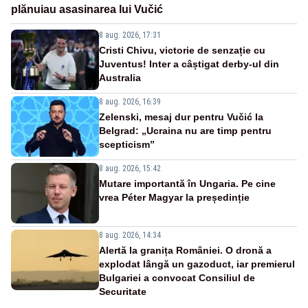
plănuiau asasinarea lui Vučić
8 aug. 2026, 17:31
Cristi Chivu, victorie de senzație cu
Juventus! Inter a câștigat derby-ul din
Australia
8 aug. 2026, 16:39
Zelenski, mesaj dur pentru Vučić la
Belgrad: „Ucraina nu are timp pentru
scepticism”
8 aug. 2026, 15:42
Mutare importantă în Ungaria. Pe cine
vrea Péter Magyar la președinție
8 aug. 2026, 14:34
Alertă la granița României. O dronă a
explodat lângă un gazoduct, iar premierul
Bulgariei a convocat Consiliul de
Securitate