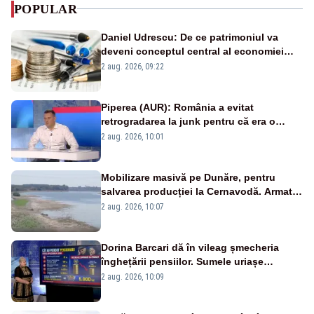
POPULAR
Daniel Udrescu: De ce patrimoniul va
deveni conceptul central al economiei
viitoare?
2 aug. 2026, 09:22
Piperea (AUR): România a evitat
retrogradarea la junk pentru că era o
catastrofă pentru bănci și fondurile de
2 aug. 2026, 10:01
pensii
Mobilizare masivă pe Dunăre, pentru
salvarea producției la Cernavodă. Armata
va detona o stâncă și va devia apa
2 aug. 2026, 10:07
fluviului - IMAGINI AERIENE
Dorina Barcari dă în vileag șmecheria
înghețării pensiilor. Sumele uriașe
pierdute de fiecare român
2 aug. 2026, 10:09