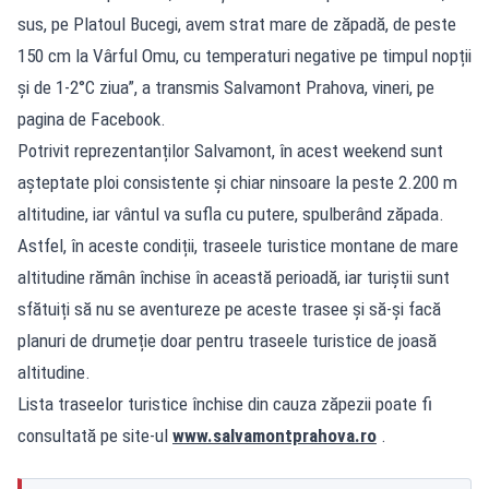
sus, pe Platoul Bucegi, avem strat mare de zăpadă, de peste
150 cm la Vârful Omu, cu temperaturi negative pe timpul nopții
și de 1-2°C ziua”, a transmis Salvamont Prahova, vineri, pe
pagina de Facebook.
Potrivit reprezentanților Salvamont, în acest weekend sunt
așteptate ploi consistente și chiar ninsoare la peste 2.200 m
altitudine, iar vântul va sufla cu putere, spulberând zăpada.
Astfel, în aceste condiții, traseele turistice montane de mare
altitudine rămân închise în această perioadă, iar turiștii sunt
sfătuiți să nu se aventureze pe aceste trasee și să-și facă
planuri de drumeție doar pentru traseele turistice de joasă
altitudine.
Lista traseelor turistice închise din cauza zăpezii poate fi
consultată pe site-ul
www.salvamontprahova.ro
.