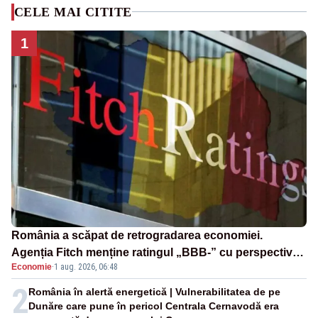
CELE MAI CITITE
1
România a scăpat de retrogradarea economiei.
Agenția Fitch menține ratingul „BBB-” cu perspectivă
Economie
·
1 aug. 2026, 06:48
negativă
2
România în alertă energetică | Vulnerabilitatea de pe
Dunăre care pune în pericol Centrala Cernavodă era