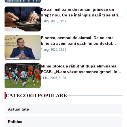
De azi, milioane de români primesc un
drept nou. Ce se întâmplă dacă ți se strică
un produs
1 aug. 2026, 09:37
Piperea, semnal de alarmă. De ce este
bine să avem bani cash, în contextul
alertei energetice?
1 aug. 2026, 09:39
Mihai Stoica a răbufnit după eliminarea
FCSB: „N-am văzut asemenea greșeli în
190 de meciuri europene”
31 iul. 2026, 21:35
CATEGORII POPULARE
Actualitate
Politica