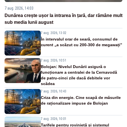
7 aug. 2026, 14:03
Dunărea crește ușor la intrarea în țară, dar rămâne mult
sub media lunii august
7 aug. 2026, 13:02
În intervalul orar de seară, consumul de
curent „a scăzut cu 200-300 de megawați”
7 aug. 2026, 10:51
Bolojan: Nivelul Dunării asigură o
funcționare a centralei de la Cernavodă
de patru-cinci zile dacă debitele vor
scădea
7 aug. 2026, 10:43
Criza din energie. Cine scapă de măsurile
de raționalizare impuse de Bolojan
7 aug. 2026, 10:01
Tarifele pentru rovinietă și sistemul