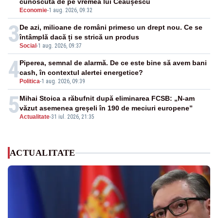
cunoscută de pe vremea lui Ceaușescu
Economie
-
1 aug. 2026, 09:32
3
De azi, milioane de români primesc un drept nou. Ce se
întâmplă dacă ți se strică un produs
Social
-
1 aug. 2026, 09:37
4
Piperea, semnal de alarmă. De ce este bine să avem bani
cash, în contextul alertei energetice?
Politica
-
1 aug. 2026, 09:39
5
Mihai Stoica a răbufnit după eliminarea FCSB: „N-am
văzut asemenea greșeli în 190 de meciuri europene”
Actualitate
-
31 iul. 2026, 21:35
ACTUALITATE