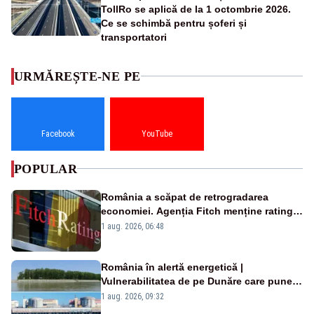
TollRo se aplică de la 1 octombrie 2026.
Ce se schimbă pentru șoferi și
transportatori
URMĂREȘTE-NE PE
Facebook
YouTube
POPULAR
România a scăpat de retrogradarea
economiei. Agenția Fitch menține ratingul
„BBB-” cu perspectivă negativă
1 aug. 2026, 06:48
România în alertă energetică |
Vulnerabilitatea de pe Dunăre care pune
în pericol Centrala Cernavodă era
1 aug. 2026, 09:32
cunoscută de pe vremea lui Ceaușescu