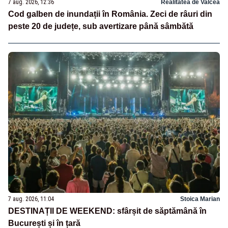
7 aug. 2026, 12:36
Realitatea de Valcea
Cod galben de inundații în România. Zeci de râuri din
peste 20 de județe, sub avertizare până sâmbătă
7 aug. 2026, 11:04
Stoica Marian
DESTINAȚII DE WEEKEND: sfârșit de săptămână în
București și în țară