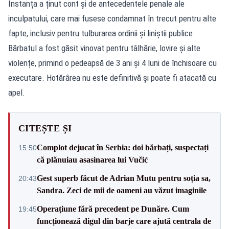
Instanța a ținut cont și de antecedentele penale ale
inculpatului, care mai fusese condamnat în trecut pentru alte
fapte, inclusiv pentru tulburarea ordinii și liniștii publice.
Bărbatul a fost găsit vinovat pentru tâlhărie, lovire și alte
violențe, primind o pedeapsă de 3 ani și 4 luni de închisoare cu
executare. Hotărârea nu este definitivă și poate fi atacată cu
apel.
CITEȘTE ȘI
Complot dejucat în Serbia: doi bărbați, suspectați
15:50
că plănuiau asasinarea lui Vučić
Gest superb făcut de Adrian Mutu pentru soția sa,
20:43
Sandra. Zeci de mii de oameni au văzut imaginile
Operațiune fără precedent pe Dunăre. Cum
19:45
funcționează digul din barje care ajută centrala de