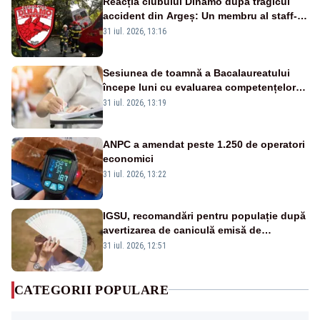
Reacția clubului Dinamo după tragicul
accident din Argeș: Un membru al staff-
ului medical a murit, antrenorul Adrian
31 iul. 2026, 13:16
Ropotan este în spital
Sesiunea de toamnă a Bacalaureatului
începe luni cu evaluarea competențelor
orale la Limba română
31 iul. 2026, 13:19
ANPC a amendat peste 1.250 de operatori
economici
31 iul. 2026, 13:22
IGSU, recomandări pentru populație după
avertizarea de caniculă emisă de
meteorologi
31 iul. 2026, 12:51
CATEGORII POPULARE