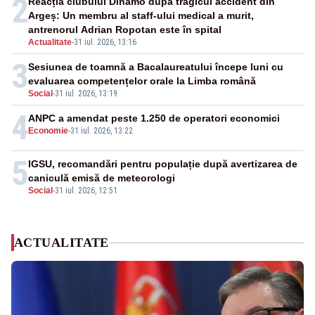
2
Reacția clubului Dinamo după tragicul accident din
Argeș: Un membru al staff-ului medical a murit,
antrenorul Adrian Ropotan este în spital
Actualitate
-
31 iul. 2026, 13:16
3
Sesiunea de toamnă a Bacalaureatului începe luni cu
evaluarea competențelor orale la Limba română
Social
-
31 iul. 2026, 13:19
4
ANPC a amendat peste 1.250 de operatori economici
Economie
-
31 iul. 2026, 13:22
5
IGSU, recomandări pentru populație după avertizarea de
caniculă emisă de meteorologi
Social
-
31 iul. 2026, 12:51
ACTUALITATE