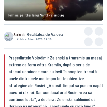
Terminal petrolier langă Sankt Petersburg
Realitatea de Valcea
Scris de
Publicat:
6 iun. 2026, 12:16
Președintele Volodimir Zelenski a transmis un mesaj
extrem de ferm către Kremlin, după o serie de
atacuri ucrainene care au lovit în noaptea trecută
unele dintre cele mai importante obiective
strategice ale Rusiei. „A sosit timpul să punem capăt
acestui război. Dar conducătorul Rusiei vrea să
continue lupta”, a declarat Zelenski, subliniind că
Ucraina își intensifică „sancțiunile cu rază lungă”