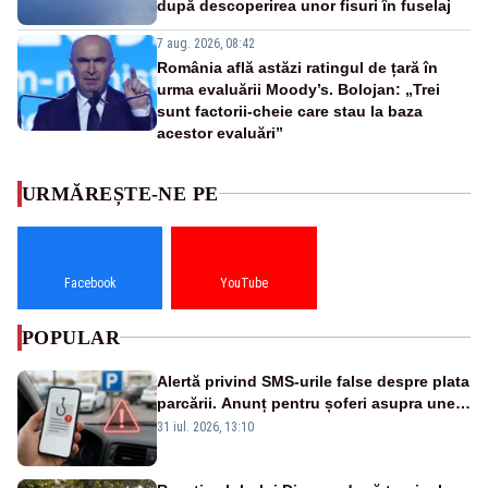
după descoperirea unor fisuri în fuselaj
7 aug. 2026, 08:42
România află astăzi ratingul de țară în
urma evaluării Moody’s. Bolojan: „Trei
sunt factorii-cheie care stau la baza
acestor evaluări”
URMĂREȘTE-NE PE
Facebook
YouTube
POPULAR
Alertă privind SMS-urile false despre plata
parcării. Anunț pentru șoferi asupra unei
noi metode de fraudă online
31 iul. 2026, 13:10