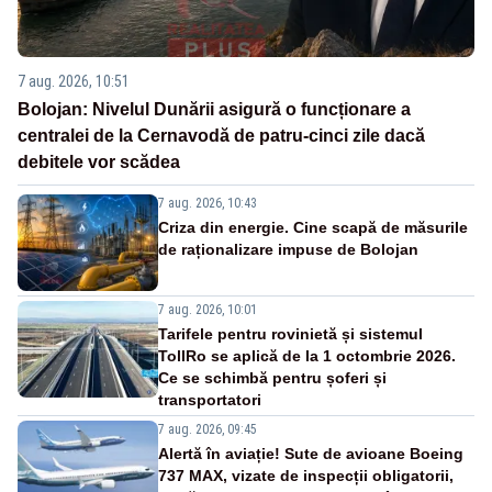
7 aug. 2026, 10:51
Bolojan: Nivelul Dunării asigură o funcționare a
centralei de la Cernavodă de patru-cinci zile dacă
debitele vor scădea
7 aug. 2026, 10:43
Criza din energie. Cine scapă de măsurile
de raționalizare impuse de Bolojan
7 aug. 2026, 10:01
Tarifele pentru rovinietă și sistemul
TollRo se aplică de la 1 octombrie 2026.
Ce se schimbă pentru șoferi și
transportatori
7 aug. 2026, 09:45
Alertă în aviație! Sute de avioane Boeing
737 MAX, vizate de inspecții obligatorii,