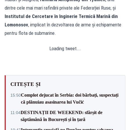
dintre cele mai mari rafinării private ale Federației Ruse; și
Institutul de Cercetare în Inginerie Termică Marină din
Lomonosov
, implicat în dezvoltarea de arme și echipamente
pentru flota de submarine.
Loading tweet...
CITEȘTE ȘI
Complot dejucat în Serbia: doi bărbați, suspectați
15:50
că plănuiau asasinarea lui Vučić
DESTINAȚII DE WEEKEND: sfârșit de
11:04
săptămână în București și în țară
Intervenție crucială pe Dunăre pentru salvarea
10:47