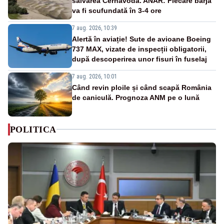
salvarea Cernavodă. ANAR: Fiecare barjă
va fi scufundată în 3-4 ore
7 aug. 2026, 10:39
Alertă în aviație! Sute de avioane Boeing
737 MAX, vizate de inspecții obligatorii,
după descoperirea unor fisuri în fuselaj
7 aug. 2026, 10:01
Când revin ploile și când scapă România
de caniculă. Prognoza ANM pe o lună
POLITICA