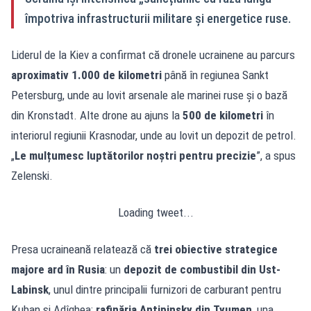
împotriva infrastructurii militare și energetice ruse.
Liderul de la Kiev a confirmat că dronele ucrainene au parcurs
aproximativ 1.000 de kilometri
până în regiunea Sankt
Petersburg, unde au lovit arsenale ale marinei ruse și o bază
din Kronstadt. Alte drone au ajuns la
500 de kilometri
în
interiorul regiunii Krasnodar, unde au lovit un depozit de petrol.
„
Le mulțumesc luptătorilor noștri pentru precizie
”, a spus
Zelenski.
Loading tweet...
Presa ucraineană relatează că
trei obiective strategice
majore ard în Rusia
: un
depozit de combustibil din Ust-
Labinsk
, unul dintre principalii furnizori de carburant pentru
Kuban și Adîghea;
rafinăria Antipinsky din Tyumen
, una