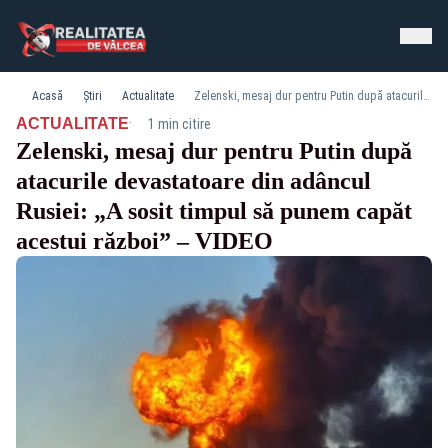
Acasă
Știri
Actualitate
Zelenski, mesaj dur pentru Putin după atacurile devastatoare din adâncul Rusiei: „A sosit timpul să punem capăt acestui război” – VIDEO
·
ACTUALITATE
1 min citire
Zelenski, mesaj dur pentru Putin după
atacurile devastatoare din adâncul
Rusiei: „A sosit timpul să punem capăt
acestui război” – VIDEO