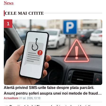
News
CELE MAI CITITE
1
Alertă privind SMS-urile false despre plata parcării.
Anunț pentru șoferi asupra unei noi metode de fraudă
Actualitate
·
31 iul. 2026, 13:10
online