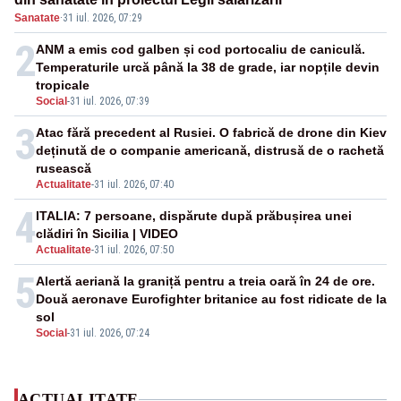
Sanatate
·
31 iul. 2026, 07:29
2
ANM a emis cod galben și cod portocaliu de caniculă.
Temperaturile urcă până la 38 de grade, iar nopțile devin
tropicale
Social
-
31 iul. 2026, 07:39
3
Atac fără precedent al Rusiei. O fabrică de drone din Kiev
deținută de o companie americană, distrusă de o rachetă
rusească
Actualitate
-
31 iul. 2026, 07:40
4
ITALIA: 7 persoane, dispărute după prăbușirea unei
clădiri în Sicilia | VIDEO
Actualitate
-
31 iul. 2026, 07:50
5
Alertă aeriană la graniță pentru a treia oară în 24 de ore.
Două aeronave Eurofighter britanice au fost ridicate de la
sol
Social
-
31 iul. 2026, 07:24
ACTUALITATE