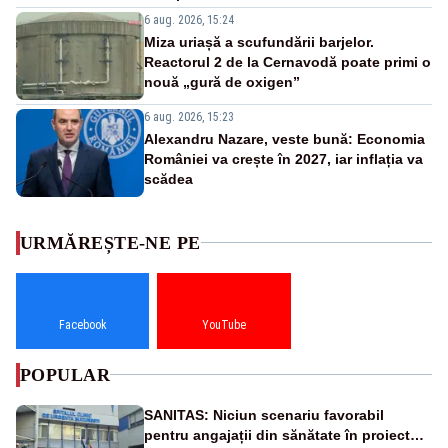
6 aug. 2026, 15:24
Miza uriașă a scufundării barjelor.
Reactorul 2 de la Cernavodă poate primi o
nouă „gură de oxigen”
6 aug. 2026, 15:23
Alexandru Nazare, veste bună: Economia
României va crește în 2027, iar inflația va
scădea
URMĂREȘTE-NE PE
Facebook
YouTube
POPULAR
SANITAS: Niciun scenariu favorabil
pentru angajații din sănătate în proiectul