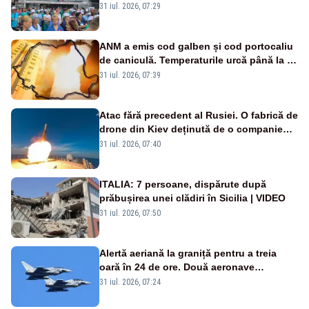
Legii salarizării
31 iul. 2026, 07:29
ANM a emis cod galben și cod portocaliu
de caniculă. Temperaturile urcă până la 38
de grade, iar nopțile devin tropicale
31 iul. 2026, 07:39
Atac fără precedent al Rusiei. O fabrică de
drone din Kiev deținută de o companie
americană, distrusă de o rachetă
31 iul. 2026, 07:40
rusească
ITALIA: 7 persoane, dispărute după
prăbușirea unei clădiri în Sicilia | VIDEO
31 iul. 2026, 07:50
Alertă aeriană la graniță pentru a treia
oară în 24 de ore. Două aeronave
Eurofighter britanice au fost ridicate de la
31 iul. 2026, 07:24
sol