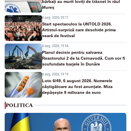
bărbați au murit loviți de trăsnet în râul
Mureș
6 aug. 2026, 20:17
Start spectaculos la UNTOLD 2026.
Artistul-surpriză care deschide prima
seară de festival
6 aug. 2026, 19:56
Planul decisiv pentru salvarea
Reactorului 2 de la Cernavodă. Cum vor fi
scufundate barjele în Dunăre
6 aug. 2026, 19:19
Loto 6/49, 6 august 2026. Numerele
câștigătoare au fost anunțate. Miza
depășește 9 milioane de euro
POLITICA