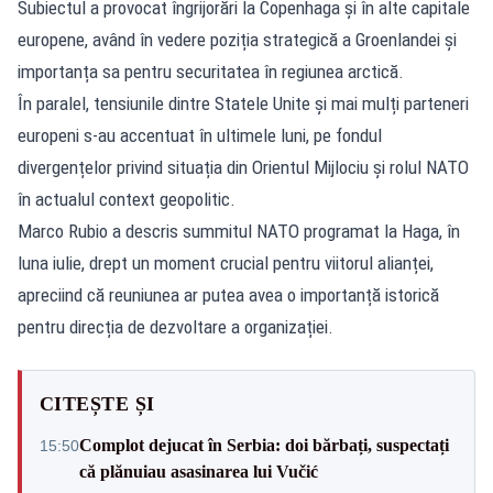
Subiectul a provocat îngrijorări la Copenhaga și în alte capitale
europene, având în vedere poziția strategică a Groenlandei și
importanța sa pentru securitatea în regiunea arctică.
În paralel, tensiunile dintre Statele Unite și mai mulți parteneri
europeni s-au accentuat în ultimele luni, pe fondul
divergențelor privind situația din Orientul Mijlociu și rolul NATO
în actualul context geopolitic.
Marco Rubio a descris summitul NATO programat la Haga, în
luna iulie, drept un moment crucial pentru viitorul alianței,
apreciind că reuniunea ar putea avea o importanță istorică
pentru direcția de dezvoltare a organizației.
CITEȘTE ȘI
Complot dejucat în Serbia: doi bărbați, suspectați
15:50
că plănuiau asasinarea lui Vučić