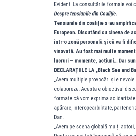
Evident. La consultările formale voi 
Despre tensiunile din Coaliție.
Tensiunile din coaliție s-au amplific
European. Discutând cu cineva de aco
într-o zonă personală și că va fi dif
vinovată. Au fost mai multe momente 
lucruri — momente, acțiuni… Dar sunte
DECLARAȚIILE LA „Black Sea and Ba
„Avem multiple provocări și e nevoie
colaboreze. Acesta e obiectivul discu
formate că vom exprima solidaritate și
apărare, interopearbilitate, parteneri
Dan.
„Avem pe scena globală mulți actori, f
Pentru ca noi toți împreună să reuș