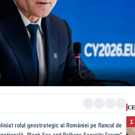
CE
1
iniat rolul geostrategic al României pe flancul de
ernațională „Black Sea and Balkans Security Forum”.