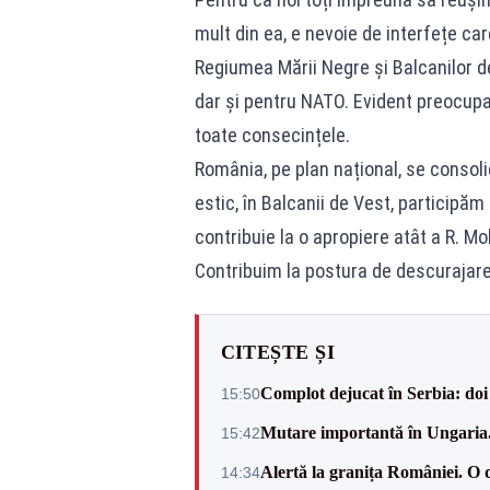
mult din ea, e nevoie de interfețe car
Regiumea Mării Negre și Balcanilor d
dar și pentru NATO. Evident preocupa
toate consecințele.
România, pe plan național, se consol
estic, în Balcanii de Vest, participă
contribuie la o apropiere atât a R. Mol
Contribuim la postura de descurajare 
CITEȘTE ȘI
Complot dejucat în Serbia: doi 
15:50
Mutare importantă în Ungaria. 
15:42
Alertă la granița României. O 
14:34