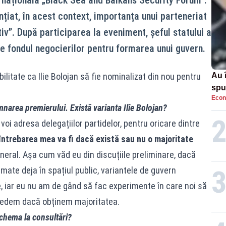
nțiat, în acest context, importanța unui parteneriat
tiv”. După participarea la eveniment, șeful statului a
pe fondul negocierilor pentru formarea unui guvern.
bilitate ca Ilie Bolojan să fie nominalizat din nou pentru
Au 
spu
Econ
pas
mnarea premierului. Există varianta Ilie Bolojan?
 voi adresa delegațiilor partidelor, pentru oricare dintre
întrebarea mea va fi dacă există sau nu o majoritate
neral. Așa cum văd eu din discuțiile preliminare, dacă
imate deja în spațiul public, variantele de guvern
e, iar eu nu am de gând să fac experimente în care noi să
vedem dacă obținem majoritatea.
 chema la consultări?