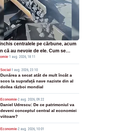
închis centralele pe cărbune, acum
n că au nevoie de ele. Cum se
omie
·
1 aug. 2026, 18:11
ează vina în plină criză energetică
2
Social
-
1 aug. 2026, 23:10
Dunărea a secat atât de mult încât a
scos la suprafață nave naziste din al
doilea război mondial
3
Economie
-
2 aug. 2026, 09:22
Daniel Udrescu: De ce patrimoniul va
deveni conceptul central al economiei
viitoare?
Economie
-
2 aug. 2026, 10:01