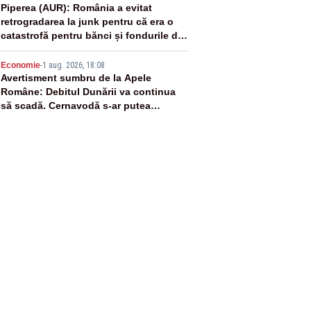
4
Piperea (AUR): România a evitat
retrogradarea la junk pentru că era o
catastrofă pentru bănci și fondurile de
pensii
5
Economie
-
1 aug. 2026, 18:08
Avertisment sumbru de la Apele
Române: Debitul Dunării va continua
să scadă. Cernavodă s-ar putea
închide în 4 zile