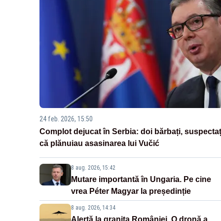
24 feb. 2026, 15:50
Complot dejucat în Serbia: doi bărbați, suspectaț
că plănuiau asasinarea lui Vučić
8 aug. 2026, 15:42
Mutare importantă în Ungaria. Pe cine
vrea Péter Magyar la președinție
8 aug. 2026, 14:34
Alertă la granița României. O dronă a