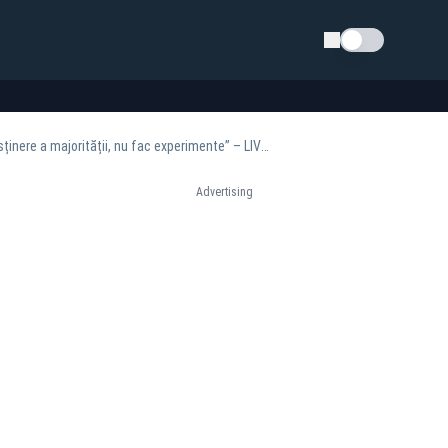
Schimba tema
Nicușor Dan, despre o posibilă nouă nominalizare a lui Ilie Bolojan: „Mă interesează o susținere a majorității, nu fac experimente” – LIVE TEXT
Advertising