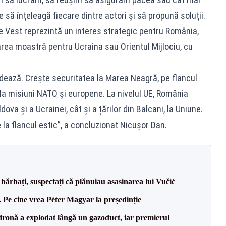
e să înțeleagă fiecare dintre actori și să propună soluții.
e Vest reprezintă un interes strategic pentru România,
rea moastră pentru Ucraina sau Orientul Mijlociu, cu
idează. Crește securitatea la Marea Neagră, pe flancul
m la misiuni NATO și europene. La nivelul UE, România
dova și a Ucrainei, cât și a țărilor din Balcani, la Uniune.
la flancul estic”, a concluzionat Nicușor Dan.
bărbați, suspectați că plănuiau asasinarea lui Vučić
Pe cine vrea Péter Magyar la președinție
dronă a explodat lângă un gazoduct, iar premierul