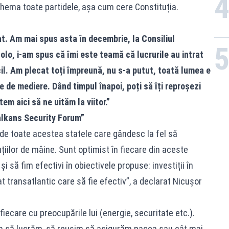
chema toate partidele, așa cum cere Constituția.
at. Am mai spus asta în decembrie, la Consiliul
lo, i-am spus că îmi este teamă că lucrurile au intrat
icil. Am plecat toți împreună, nu s-a putut, toată lumea e
de mediere. Dând timpul înapoi, poți să îți reproșezi
m aici să ne uităm la viitor.”
lkans Security Forum”
 de toate acestea statele care gândesc la fel să
țiilor de mâine. Sunt optimist în fiecare din aceste
 să fim efectivi în obiectivele propuse: investiții în
at transatlantic care să fie efectiv”, a declarat Nicușor
iecare cu preocupările lui (energie, securitate etc.).
im să lucrăm, să reușim să asigurăm pacea sau cât mai