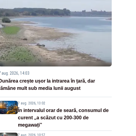
7 aug. 2026, 14:03
Dunărea crește ușor la intrarea în țară, dar
rămâne mult sub media lunii august
7 aug. 2026, 13:02
În intervalul orar de seară, consumul de
curent „a scăzut cu 200-300 de
megawați”
7 aug. 2026, 10:57