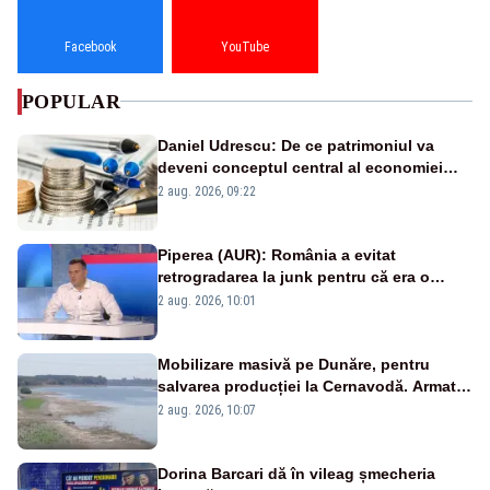
Facebook
YouTube
POPULAR
Daniel Udrescu: De ce patrimoniul va
deveni conceptul central al economiei
viitoare?
2 aug. 2026, 09:22
Piperea (AUR): România a evitat
retrogradarea la junk pentru că era o
catastrofă pentru bănci și fondurile de
2 aug. 2026, 10:01
pensii
Mobilizare masivă pe Dunăre, pentru
salvarea producției la Cernavodă. Armata
va detona o stâncă și va devia apa
2 aug. 2026, 10:07
fluviului - IMAGINI AERIENE
Dorina Barcari dă în vileag șmecheria