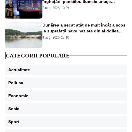
înghețării pensiilor. Sumele uriașe
pierdute de fiecare român
2 aug. 2026, 10:09
Dunărea a secat atât de mult încât a scos
la suprafață nave naziste din al doilea
război mondial
1 aug. 2026, 23:10
CATEGORII POPULARE
Actualitate
Politica
Economie
Social
Sport