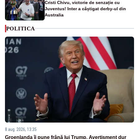
Cristi Chivu, victorie de senzație cu
Juventus! Inter a câștigat derby-ul din
Australia
POLITICA
8 aug. 2026, 13:35
Groenlanda îi pune frână lui Trump. Avertisment dur