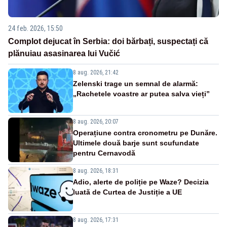
24 feb. 2026, 15:50
Complot dejucat în Serbia: doi bărbați, suspectați că
plănuiau asasinarea lui Vučić
8 aug. 2026, 21:42
Zelenski trage un semnal de alarmă:
„Rachetele voastre ar putea salva vieți”
8 aug. 2026, 20:07
Operațiune contra cronometru pe Dunăre.
Ultimele două barje sunt scufundate
pentru Cernavodă
8 aug. 2026, 18:31
Adio, alerte de poliție pe Waze? Decizia
luată de Curtea de Justiție a UE
8 aug. 2026, 17:31