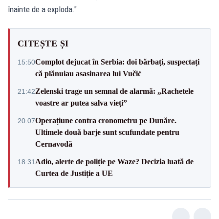
înainte de a exploda."
CITEȘTE ȘI
Complot dejucat în Serbia: doi bărbați, suspectați
15:50
că plănuiau asasinarea lui Vučić
Zelenski trage un semnal de alarmă: „Rachetele
21:42
voastre ar putea salva vieți”
Operațiune contra cronometru pe Dunăre.
20:07
Ultimele două barje sunt scufundate pentru
Cernavodă
Adio, alerte de poliție pe Waze? Decizia luată de
18:31
Curtea de Justiție a UE