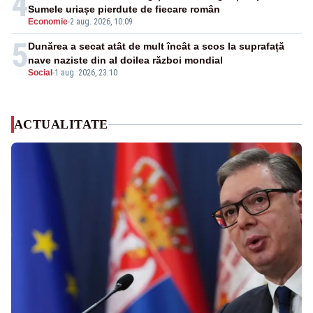
4
Sumele uriașe pierdute de fiecare român
Economie
-
2 aug. 2026, 10:09
5
Dunărea a secat atât de mult încât a scos la suprafață
nave naziste din al doilea război mondial
Social
-
1 aug. 2026, 23:10
ACTUALITATE