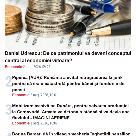
Daniel Udrescu: De ce patrimoniul va deveni conceptul
central al economiei viitoare?
Economie
·
2 aug. 2026, 09:22
2
Piperea (AUR): România a evitat retrogradarea la junk
pentru că era o catastrofă pentru bănci și fondurile de
pensii
Economie
-
2 aug. 2026, 10:01
3
Mobilizare masivă pe Dunăre, pentru salvarea producției
la Cernavodă. Armata va detona o stâncă și va devia apa
fluviului - IMAGINI AERIENE
Economie
-
2 aug. 2026, 10:07
Dorina Barcari dă în vileag șmecheria înghețării pensiilor.