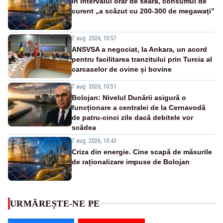
În intervalul orar de seară, consumul de
curent „a scăzut cu 200-300 de megawați”
7 aug. 2026, 10:57
ANSVSA a negociat, la Ankara, un acord
pentru facilitarea tranzitului prin Turcia al
carcaselor de ovine și bovine
7 aug. 2026, 10:51
Bolojan: Nivelul Dunării asigură o
funcționare a centralei de la Cernavodă
de patru-cinci zile dacă debitele vor
scădea
7 aug. 2026, 10:43
Criza din energie. Cine scapă de măsurile
de raționalizare impuse de Bolojan
URMĂREȘTE-NE PE